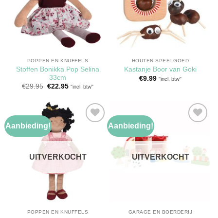
POPPEN EN KNUFFELS
HOUTEN SPEELGOED
Stoffen Bonikka Pop Selina
Kastanje Boor van Goki
33cm
€
9.99
"incl. btw"
Oorspronkelijke
Huidige
€
29.95
€
22.95
"incl. btw"
prijs
prijs
was:
is:
€29.95.
€22.95.
Aanbieding!
Aanbieding!
Toevoegen
Toevoegen
aan
aan
verlanglijst
verlanglijst
UITVERKOCHT
UITVERKOCHT
POPPEN EN KNUFFELS
GARAGE EN BOERDERIJ