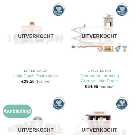
was:
is:
€14.95.
€12.95.
Toevoegen
Toevoegen
aan
aan
verlanglijst
verlanglijst
UITVERKOCHT
UITVERKOCHT
LITTLE DUTCH
LITTLE DUTCH
Treinbaanuitbreiding
Little Dutch Treinstation
Garage Little Dutch
€
29.50
"incl. btw"
€
54.95
"incl. btw"
Aanbieding!
Toevoegen
Toevoegen
aan
aan
verlanglijst
verlanglijst
UITVERKOCHT
UITVERKOCHT