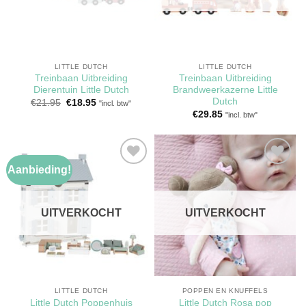
LITTLE DUTCH
LITTLE DUTCH
Treinbaan Uitbreiding
Treinbaan Uitbreiding
Dierentuin Little Dutch
Brandweerkazerne Little
Dutch
Oorspronkelijke
Huidige
€
21.95
€
18.95
"incl. btw"
prijs
prijs
€
29.85
"incl. btw"
was:
is:
€21.95.
€18.95.
Aanbieding!
Toevoegen
Toevoegen
aan
aan
verlanglijst
verlanglijst
UITVERKOCHT
UITVERKOCHT
LITTLE DUTCH
POPPEN EN KNUFFELS
Little Dutch Poppenhuis
Little Dutch Rosa pop