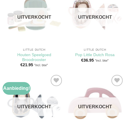
Toevoegen
Toevoegen
aan
aan
verlanglijst
verlanglijst
UITVERKOCHT
UITVERKOCHT
LITTLE DUTCH
LITTLE DUTCH
Houten Speelgoed
Pop Little Dutch Rosa
Broodrooster
€
36.95
"incl. btw"
€
21.95
"incl. btw"
Aanbieding!
Toevoegen
Toevoegen
aan
aan
verlanglijst
verlanglijst
UITVERKOCHT
UITVERKOCHT