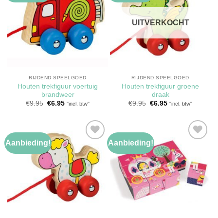
aan
aan
verlanglijst
verlanglijst
UITVERKOCHT
RIJDEND SPEELGOED
RIJDEND SPEELGOED
Houten trekfiguur voertuig
Houten trekfiguur groene
brandweer
draak
Oorspronkelijke
Huidige
Oorspronkelijke
Huidige
€
9.95
€
6.95
€
9.95
€
6.95
"incl. btw"
"incl. btw"
prijs
prijs
prijs
prijs
was:
is:
was:
is:
€9.95.
€6.95.
€9.95.
€6.95.
Aanbieding!
Aanbieding!
Toevoegen
Toevoegen
aan
aan
verlanglijst
verlanglijst