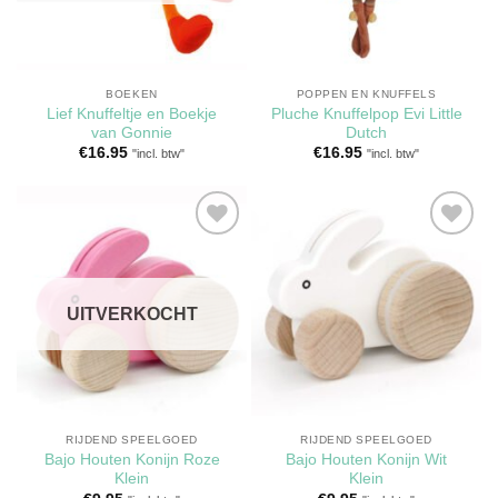
BOEKEN
POPPEN EN KNUFFELS
Lief Knuffeltje en Boekje
Pluche Knuffelpop Evi Little
van Gonnie
Dutch
€
16.95
€
16.95
"incl. btw"
"incl. btw"
Toevoegen
Toevoegen
aan
aan
verlanglijst
verlanglijst
UITVERKOCHT
RIJDEND SPEELGOED
RIJDEND SPEELGOED
Bajo Houten Konijn Roze
Bajo Houten Konijn Wit
Klein
Klein