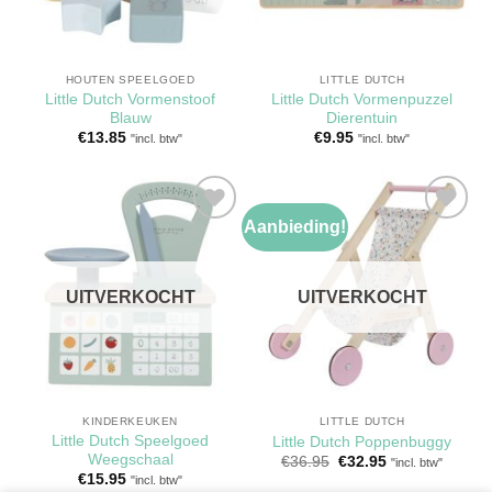
HOUTEN SPEELGOED
LITTLE DUTCH
Little Dutch Vormenstoof
Little Dutch Vormenpuzzel
Blauw
Dierentuin
€
13.85
€
9.95
"incl. btw"
"incl. btw"
Aanbieding!
Toevoegen
Toevoegen
aan
aan
verlanglijst
verlanglijst
UITVERKOCHT
UITVERKOCHT
KINDERKEUKEN
LITTLE DUTCH
Little Dutch Speelgoed
Little Dutch Poppenbuggy
Weegschaal
Oorspronkelijke
Huidige
€
36.95
€
32.95
"incl. btw"
prijs
prijs
€
15.95
"incl. btw"
was:
is: