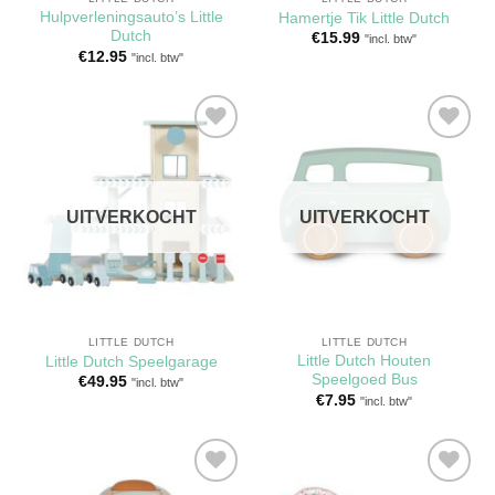
Hulpverleningsauto’s Little
Hamertje Tik Little Dutch
Dutch
€
15.99
"incl. btw"
€
12.95
"incl. btw"
Toevoegen
Toevoegen
aan
aan
verlanglijst
verlanglijst
UITVERKOCHT
UITVERKOCHT
LITTLE DUTCH
LITTLE DUTCH
Little Dutch Houten
Little Dutch Speelgarage
Speelgoed Bus
€
49.95
"incl. btw"
€
7.95
"incl. btw"