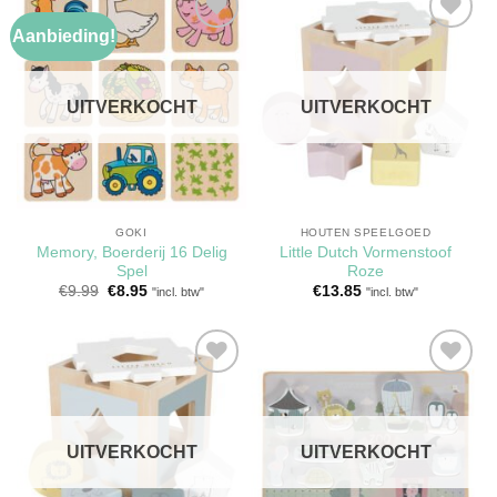
Aanbieding!
Toevoegen
Toevoegen
aan
aan
verlanglijst
verlanglijst
UITVERKOCHT
UITVERKOCHT
GOKI
HOUTEN SPEELGOED
Memory, Boerderij 16 Delig
Little Dutch Vormenstoof
Spel
Roze
Oorspronkelijke
Huidige
€
9.99
€
8.95
€
13.85
"incl. btw"
"incl. btw"
prijs
prijs
was:
is:
€9.99.
€8.95.
Toevoegen
Toevoegen
aan
aan
verlanglijst
verlanglijst
UITVERKOCHT
UITVERKOCHT