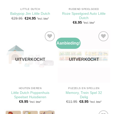
LITTLE DUTCH
RIJDEND SPEELGOED
Roze Speelgoed Auto Little
Babypop Jim Little Dutch
Dutch
Oorspronkelijke
Huidige
€
29.95
€
24.95
"incl. btw"
prijs
prijs
€
6.95
"incl. btw"
was:
is:
€29.95.
€24.95.
Aanbieding!
Toevoegen
Toevoegen
aan
aan
verlanglijst
verlanglijst
UITVERKOCHT
UITVERKOCHT
HOUTEN DIEREN
PUZZELS EN SPELLEN
Little Dutch Poppenhuis
Memory, Trein Spel 32
Speelset Huisdieren
Delig
Oorspronkelijke
Huidige
€
9.95
€
11.95
€
8.95
"incl. btw"
"incl. btw"
prijs
prijs
was:
is:
€11.95.
€8.95.