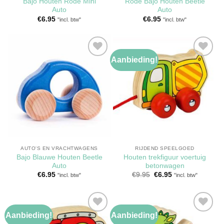
Bajo Houten Rode Mini
Rode Bajo Houten Beetle
Auto
Auto
€
6.95
€
6.95
"incl. btw"
"incl. btw"
Aanbieding!
Toevoegen
Toevoegen
aan
aan
verlanglijst
verlanglijst
AUTO'S EN VRACHTWAGENS
RIJDEND SPEELGOED
Bajo Blauwe Houten Beetle
Houten trekfiguur voertuig
Auto
betonwagen
Oorspronkelijke
Huidige
€
6.95
€
9.95
€
6.95
"incl. btw"
"incl. btw"
prijs
prijs
was:
is:
€9.95.
€6.95.
Aanbieding!
Aanbieding!
Toevoegen
Toevoegen