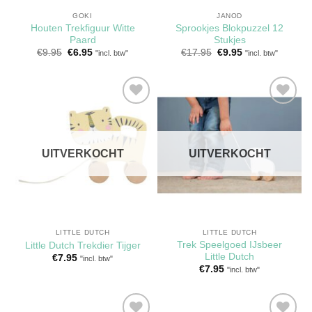
GOKI
JANOD
Houten Trekfiguur Witte
Sprookjes Blokpuzzel 12
Paard
Stukjes
Oorspronkelijke
Huidige
Oorspronkelijke
Huidige
€
9.95
€
6.95
€
17.95
€
9.95
"incl. btw"
"incl. btw"
prijs
prijs
prijs
prijs
was:
is:
was:
is:
€9.95.
€6.95.
€17.95.
€9.95.
Toevoegen
Toevoegen
aan
aan
verlanglijst
verlanglijst
UITVERKOCHT
UITVERKOCHT
LITTLE DUTCH
LITTLE DUTCH
Trek Speelgoed IJsbeer
Little Dutch Trekdier Tijger
Little Dutch
€
7.95
"incl. btw"
€
7.95
"incl. btw"