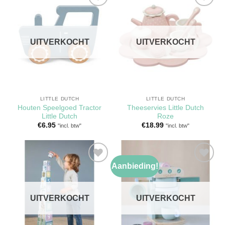
Toevoegen
Toevoegen
aan
aan
verlanglijst
verlanglijst
UITVERKOCHT
UITVERKOCHT
LITTLE DUTCH
LITTLE DUTCH
Houten Speelgoed Tractor
Theeservies Little Dutch
Little Dutch
Roze
€
6.95
€
18.99
"incl. btw"
"incl. btw"
Aanbieding!
Toevoegen
Toevoegen
aan
aan
verlanglijst
verlanglijst
UITVERKOCHT
UITVERKOCHT