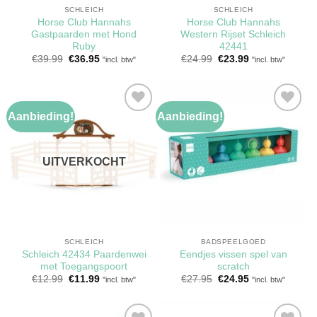
SCHLEICH
SCHLEICH
Horse Club Hannahs
Horse Club Hannahs
Gastpaarden met Hond
Western Rijset Schleich
Ruby
42441
Oorspronkelijke
Huidige
Oorspronkelijke
Huidige
€
39.99
€
36.95
€
24.99
€
23.99
"incl. btw"
"incl. btw"
prijs
prijs
prijs
prijs
was:
is:
was:
is:
€39.99.
€36.95.
€24.99.
€23.99.
Aanbieding!
Aanbieding!
Toevoegen
Toevoegen
aan
aan
verlanglijst
verlanglijst
UITVERKOCHT
SCHLEICH
BADSPEELGOED
Schleich 42434 Paardenwei
Eendjes vissen spel van
met Toegangspoort
scratch
Oorspronkelijke
Huidige
Oorspronkelijke
Huidige
€
12.99
€
11.99
€
27.95
€
24.95
"incl. btw"
"incl. btw"
prijs
prijs
prijs
prijs
was:
is:
was:
is:
€12.99.
€11.99.
€27.95.
€24.95.