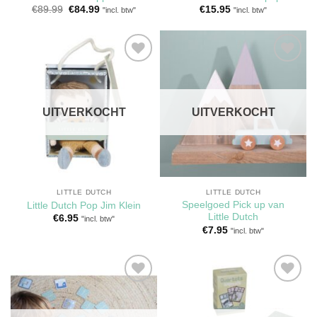
Oorspronkelijke
Huidige
€
89.99
€
84.99
€
15.95
"incl. btw"
"incl. btw"
prijs
prijs
was:
is:
€89.99.
€84.99.
Toevoegen
Toevoegen
aan
aan
verlanglijst
verlanglijst
UITVERKOCHT
UITVERKOCHT
LITTLE DUTCH
LITTLE DUTCH
Speelgoed Pick up van
Little Dutch Pop Jim Klein
Little Dutch
€
6.95
"incl. btw"
€
7.95
"incl. btw"
Toevoegen
Toevoegen
aan
aan