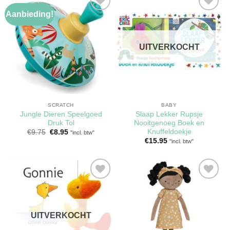
Aanbieding!
Toevoegen
Toevoegen
aan
aan
verlanglijst
verlanglijst
UITVERKOCHT
SCRATCH
BABY
Jungle Dieren Speelgoed
Slaap Lekker Rupsje
Druk Tol
Nooitgenoeg Boek en
Knuffeldoekje
Oorspronkelijke
Huidige
€
9.75
€
8.95
"incl. btw"
prijs
prijs
€
15.95
"incl. btw"
was:
is:
€9.75.
€8.95.
Toevoegen
Toevoegen
aan
aan
verlanglijst
verlanglijst
UITVERKOCHT