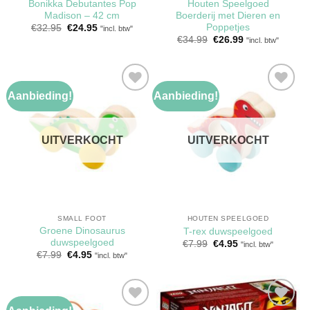
Bonikka Debutantes Pop
Houten Speelgoed
Madison – 42 cm
Boerderij met Dieren en
Poppetjes
Oorspronkelijke
Huidige
€
32.95
€
24.95
"incl. btw"
prijs
prijs
Oorspronkelijke
Huidige
€
34.99
€
26.99
"incl. btw"
was:
is:
prijs
prijs
€32.95.
€24.95.
was:
is:
€34.99.
€26.99.
Aanbieding!
Aanbieding!
Toevoegen
Toevoegen
aan
aan
verlanglijst
verlanglijst
UITVERKOCHT
UITVERKOCHT
SMALL FOOT
HOUTEN SPEELGOED
Groene Dinosaurus
T-rex duwspeelgoed
duwspeelgoed
Oorspronkelijke
Huidige
€
7.99
€
4.95
"incl. btw"
prijs
prijs
Oorspronkelijke
Huidige
€
7.99
€
4.95
"incl. btw"
was:
is:
prijs
prijs
€7.99.
€4.95.
was:
is:
€7.99.
€4.95.