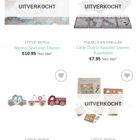
verlanglijst
verlanglijst
UITVERKOCHT
UITVERKOCHT
LITTLE DUTCH
PUZZELS EN SPELLEN
Little Dutch Kwartet Dieren
Memo Spel met Dieren
Kaartspel
€
10.95
"incl. btw"
€
7.95
"incl. btw"
Toevoegen
Toevoegen
aan
aan
verlanglijst
verlanglijst
UITVERKOCHT
LITTLE DUTCH
LITTLE DUTCH