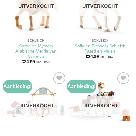
verlanglijst
verlanglijst
UITVERKOCHT
UITVERKOCHT
SCHLEICH
SCHLEICH
Sarah en Mystery
Sofia en Blossom Schleich
Arabische Merrie van
Paard en Meisje
Schleich
€
24.99
"incl. btw"
€
24.99
"incl. btw"
Aanbieding!
Aanbieding!
Toevoegen
Toevoegen
aan
aan
verlanglijst
verlanglijst
UITVERKOCHT
UITVERKOCHT