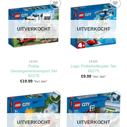
Toevoegen
Toevoegen
aan
aan
verlanglijst
verlanglijst
UITVERKOCHT
UITVERKOCHT
LEGO
LEGO
Politie
Lego Politiehelikopter Set
Gevangenentransport Set
60275
60276
€
9.99
"incl. btw"
€
19.99
"incl. btw"
Toevoegen
Toevoegen
aan
aan
verlanglijst
verlanglijst
UITVERKOCHT
UITVERKOCHT