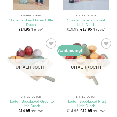
STAPELTOREN
LITTLE DUTCH
Stapelblokken Dieren Little
Speelkoffiezetapparaat
Dutch
Little Dutch
Oorspronkelijke
Huidige
€
14.95
€
19.99
€
18.95
"incl. btw"
"incl. btw"
prijs
prijs
was:
is:
€19.99.
€18.95.
Aanbieding!
Toevoegen
Toevoegen
aan
aan
verlanglijst
verlanglijst
UITVERKOCHT
UITVERKOCHT
LITTLE DUTCH
LITTLE DUTCH
Houten Speelgoed Groente
Houten Speelgoed Fruit
Little Dutch
Little Dutch
Oorspronkelijke
Huidige
€
14.95
€
14.95
€
12.95
"incl. btw"
"incl. btw"
prijs
prijs