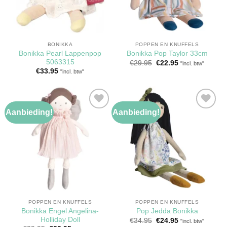
BONIKKA
POPPEN EN KNUFFELS
Bonikka Pearl Lappenpop
Bonikka Pop Taylor 33cm
5063315
Oorspronkelijke
Huidige
€
29.95
€
22.95
"incl. btw"
prijs
prijs
€
33.95
"incl. btw"
was:
is:
€29.95.
€22.95.
Aanbieding!
Aanbieding!
Toevoegen
Toevoegen
aan
aan
verlanglijst
verlanglijst
POPPEN EN KNUFFELS
POPPEN EN KNUFFELS
Bonikka Engel Angelina-
Pop Jedda Bonikka
Holliday Doll
Oorspronkelijke
Huidige
€
34.95
€
24.95
"incl. btw"
prijs
prijs