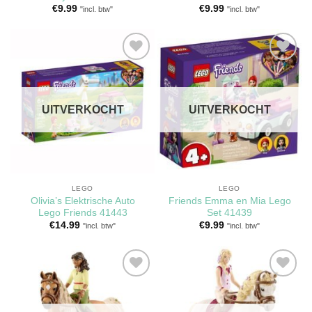
€
9.99
€
9.99
"incl. btw"
"incl. btw"
Toevoegen
Toevoegen
aan
aan
verlanglijst
verlanglijst
UITVERKOCHT
UITVERKOCHT
LEGO
LEGO
Olivia’s Elektrische Auto
Friends Emma en Mia Lego
Lego Friends 41443
Set 41439
€
14.99
€
9.99
"incl. btw"
"incl. btw"
Toevoegen
Toevoegen
aan
aan