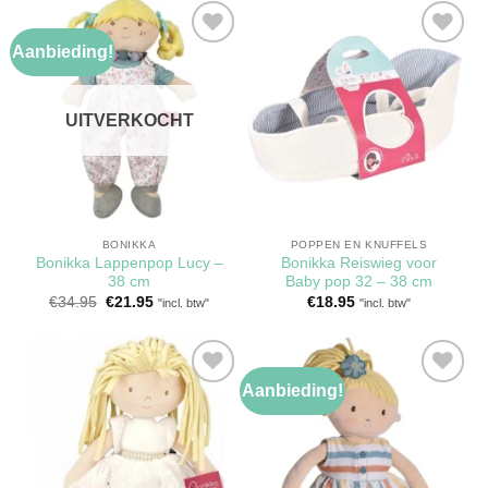
Aanbieding!
Toevoegen
Toevoegen
aan
aan
verlanglijst
verlanglijst
UITVERKOCHT
BONIKKA
POPPEN EN KNUFFELS
Bonikka Lappenpop Lucy –
Bonikka Reiswieg voor
38 cm
Baby pop 32 – 38 cm
Oorspronkelijke
Huidige
€
34.95
€
21.95
€
18.95
"incl. btw"
"incl. btw"
prijs
prijs
was:
is:
€34.95.
€21.95.
Aanbieding!
Toevoegen
Toevoegen
aan
aan
verlanglijst
verlanglijst