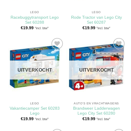
LEGO
LEGO
Racebuggytransport Lego
Rode Tractor van Lego City
Set 60288
Set 60287
€
19.99
€
19.99
"incl. btw"
"incl. btw"
Toevoegen
Toevoegen
aan
aan
verlanglijst
verlanglijst
UITVERKOCHT
UITVERKOCHT
LEGO
AUTO'S EN VRACHTWAGENS
Vakantiecamper Set 60283
Brandweer Ladderwagen
Lego
Lego City Set 60280
€
19.99
€
19.99
"incl. btw"
"incl. btw"