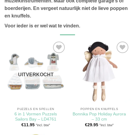
muziekinstrumenten. Maar ook complete garage’s of
boerderijen. En vergeet natuurlijk niet de lieve poppen
en knuffels.
Voor ieder is er wel wat te vinden.
Toevoegen
Toevoegen
aan
aan
verlanglijst
verlanglijst
UITVERKOCHT
PUZZELS EN SPELLEN
POPPEN EN KNUFFELS
6 in 1 Vormen Puzzels
Bonnika Pop Holiday Aurora
Sailors Bay – LD4761
– 33 cm
€
11.95
€
29.95
"incl. btw"
"incl. btw"