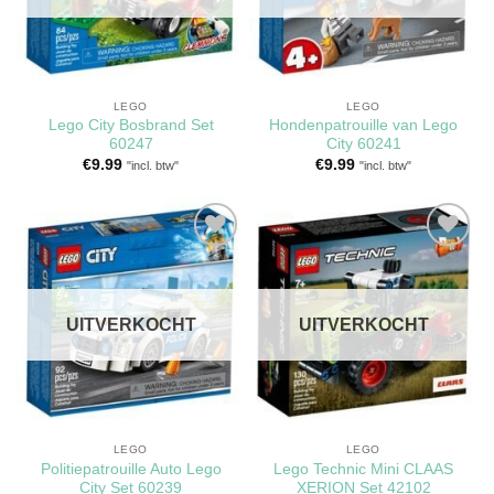
LEGO
LEGO
Lego City Bosbrand Set
Hondenpatrouille van Lego
60247
City 60241
€
9.99
€
9.99
"incl. btw"
"incl. btw"
Toevoegen
Toevoegen
aan
aan
verlanglijst
verlanglijst
UITVERKOCHT
UITVERKOCHT
LEGO
LEGO
Politiepatrouille Auto Lego
Lego Technic Mini CLAAS
City Set 60239
XERION Set 42102