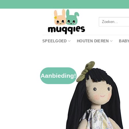
Ga
naar
inhoud
Zoeken
naar:
SPEELGOED
HOUTEN DIEREN
BAB
Aanbieding!