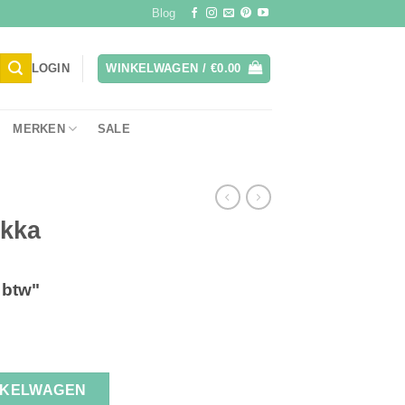
Blog
LOGIN
WINKELWAGEN /
€
0.00
MERKEN
SALE
ikka
lijke
ige
. btw"
5.
NKELWAGEN