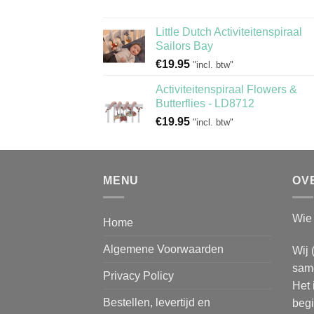
Little Dutch Activiteitenspiraal
Sailors Bay
€
19.95
"incl. btw"
Activiteitenspiraal Flowers &
Butterflies - LD8712
€
19.95
"incl. btw"
MENU
OV
Wie 
Home
Algemene Voorwaarden
Wij 
same
Privacy Policy
Het 
Bestellen, levertijd en
begi