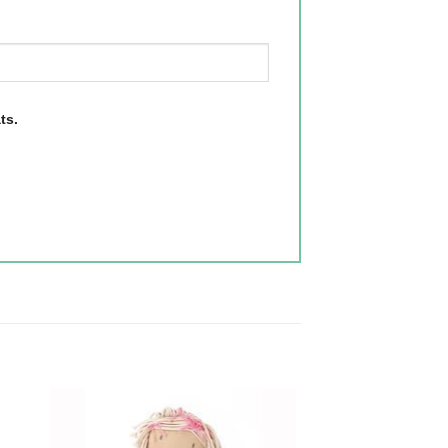
ts.
gen
Toevoegen