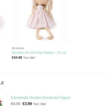
aan
jst
verlanglijst
BONIKKA
Bonikka Chi-Chi Pop Kelsey – 51 cm
€
34.95
"incl. btw"
LE
Dansende Houten Kerstman Figuur
Oorspronkelijke
Huidige
€
4.99
€
3.99
"incl. btw"