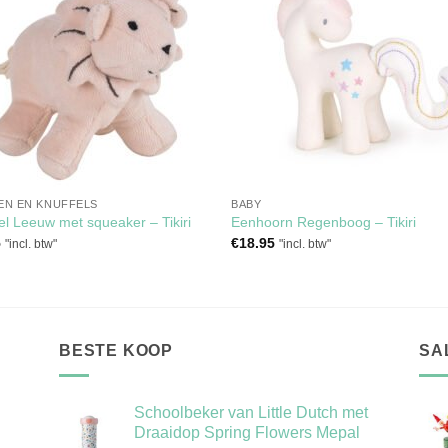
aan
aan
verlanglijst
verlangli
EN EN KNUFFELS
BABY
el Leeuw met squeaker – Tikiri
Eenhoorn Regenboog – Tikiri
5
€
18.95
"incl. btw"
"incl. btw"
BESTE KOOP
SA
Schoolbeker van Little Dutch met
Draaidop Spring Flowers Mepal