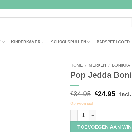
Y
KINDERKAMER
SCHOOLSPULLEN
BADSPEELGOED
HOME
/
MERKEN
/
BONIKKA
Pop Jedda Bon
Toevoegen
aan
verlanglijst
Oorspronke
Huid
34.95
24.95
€
€
"incl
prijs
prijs
Op voorraad
was:
is:
Pop Jedda Bonikka aantal
€34.95.
€24.9
TOEVOEGEN AAN WI