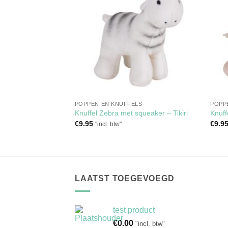
aan
aan
verlanglijst
verlanglijst
RKOCHT
POPPEN EN KNUFFELS
POPP
fel Olli Groot
Knuffel Zebra met squeaker – Tikiri
Knuff
lijke
dige
€
9.95
€
9.9
l. btw"
"incl. btw"
s
.95.
LAATST TOEGEVOEGD
test product
€
0.00
"incl. btw"