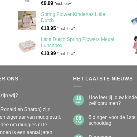
€
9.99
"incl. btw"
Spring Flower Kindertas Little
Dutch
€
18.95
"incl. btw"
Little Dutch Spring Flowers Mepal
Lunchbox
€
10.99
"incl. btw"
ER ONS
HET LAATSTE NIEUWS
zijn wij?
Hoe leer jij jouw kind
10
mei
zelf opruimen?
(Ronald en Sharon) zijn
Geen
reacties
n eigenaar van muqqies.nl.
5 dingen voor de 1ste
op
08
Hoe
nov
schooldag
idee om muqqies.nl te
leer
jij
Geen
nnen is een aantal jaren
jouw
reacties