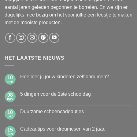
aantal jaren geleden begonnen te borrelen. En we zijn er
dagelijks mee bezig om het voor jullie een feestje te maken
met de mooiste producten.
HET LAATSTE NIEUWS
Hoe leer jij jouw kinderen zelf opruimen?
10
mei
Geen
reacties
op
5 dingen voor de 1ste schooldag
08
Hoe
leer
nov
Geen
jij
reacties
jouw
op
kinderen
Duurzame schoencadeautjes
10
5
zelf
dingen
okt
Geen
opruimen?
voor
reacties
de
op
1ste
Cadeautips voor dreumesen van 2 jaar.
15
Duurzame
schooldag
schoencadeautjes
jun
Geen