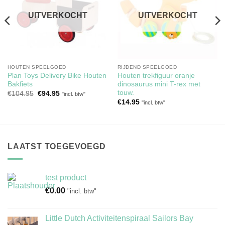
UITVERKOCHT
UITVERKOCHT
HOUTEN SPEELGOED
RIJDEND SPEELGOED
Plan Toys Delivery Bike Houten
Houten trekfiguur oranje
Bakfiets
dinosaurus mini T-rex met
touw.
Oorspronkelijke
Huidige
€
104.95
€
94.95
"incl. btw"
prijs
prijs
€
14.95
"incl. btw"
was:
is:
€104.95.
€94.95.
LAATST TOEGEVOEGD
test product
€
0.00
"incl. btw"
Little Dutch Activiteitenspiraal Sailors Bay