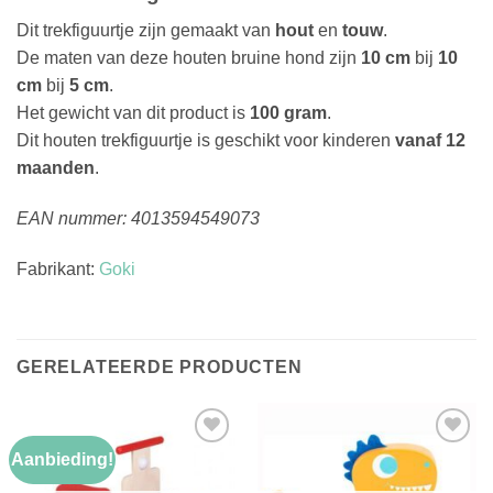
Dit trekfiguurtje zijn gemaakt van
hout
en
touw
.
De maten van deze houten bruine hond zijn
10 cm
bij
10
cm
bij
5 cm
.
Het gewicht van dit product is
100 gram
.
Dit houten trekfiguurtje is geschikt voor kinderen
vanaf 12
maanden
.
EAN nummer: 4013594549073
Fabrikant:
Goki
GERELATEERDE PRODUCTEN
Aanbieding!
Toevoegen
Toevoegen
aan
aan
verlanglijst
verlanglijst