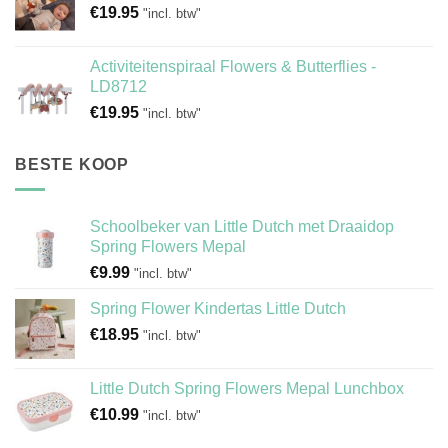
€
19.95
"incl. btw"
Activiteitenspiraal Flowers & Butterflies -
LD8712
€
19.95
"incl. btw"
BESTE KOOP
Schoolbeker van Little Dutch met Draaidop
Spring Flowers Mepal
€
9.99
"incl. btw"
Spring Flower Kindertas Little Dutch
€
18.95
"incl. btw"
Little Dutch Spring Flowers Mepal Lunchbox
€
10.99
"incl. btw"