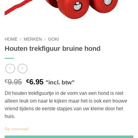
HOME
/
MERKEN
/
GOKI
Houten trekfiguur bruine hond
Oorspronkelijke
Huidige
9.95
6.95
€
€
"incl. btw"
prijs
prijs
Dit houten trekfiguurtje in de vorm van een hond is niet
was:
is:
alleen leuk om naar te kijken maar het is ook een trouwe
€9.95.
€6.95.
vriend tijdens de eerste stapjes van uw kleine door het
huis.
Op voorraad