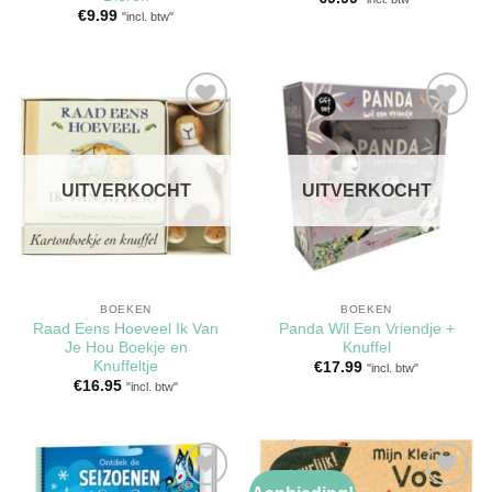
€
9.99
"incl. btw"
Toevoegen
Toevoegen
aan
aan
verlanglijst
verlanglijst
UITVERKOCHT
UITVERKOCHT
BOEKEN
BOEKEN
Raad Eens Hoeveel Ik Van
Panda Wil Een Vriendje +
Je Hou Boekje en
Knuffel
Knuffeltje
€
17.99
"incl. btw"
€
16.95
"incl. btw"