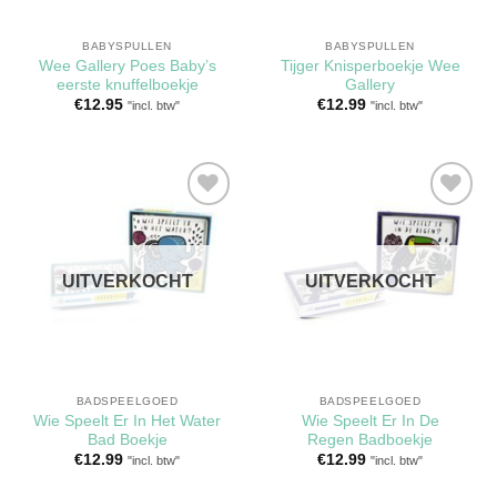
BABYSPULLEN
BABYSPULLEN
Wee Gallery Poes Baby’s
Tijger Knisperboekje Wee
eerste knuffelboekje
Gallery
€
12.95
€
12.99
"incl. btw"
"incl. btw"
Toevoegen
Toevoegen
aan
aan
verlanglijst
verlanglijst
UITVERKOCHT
UITVERKOCHT
BADSPEELGOED
BADSPEELGOED
Wie Speelt Er In Het Water
Wie Speelt Er In De
Bad Boekje
Regen Badboekje
€
12.99
€
12.99
"incl. btw"
"incl. btw"