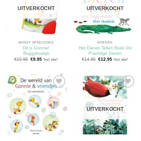
verlanglijst
verlanglijst
UITVERKOCHT
UITVERKOCHT
BUGGY SPEELGOED
BOEKEN
Dit is Gonnie!
Het Dieren Tellen Boek Vol
Buggyboekje
Prachtige Dieren
Oorspronkelijke
Huidige
Oorspronkelijke
Huidige
€
10.95
€
9.95
€
14.95
€
12.95
"incl. btw"
"incl. btw"
prijs
prijs
prijs
prijs
was:
is:
was:
is:
€10.95.
€9.95.
€14.95.
€12.95.
Toevoegen
Toevoegen
aan
aan
verlanglijst
verlanglijst
UITVERKOCHT