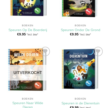
BOEKEN
BOEKEN
Speuren Op De Boerderij
Speuren Onder De Grond
€
9.95
€
9.95
"incl. btw"
"incl. btw"
Toevoegen
Toevoegen
aan
aan
verlanglijst
verlanglijst
UITVERKOCHT
BOEKEN
BOEKEN
Speuren Naar Wilde
Speuren in de Dierentuin
Dieren
€
9.99
"incl. btw"