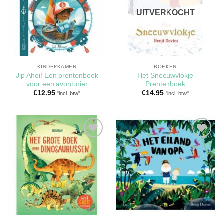
verlanglijst
verlanglijst
UITVERKOCHT
KINDERKAMER
BOEKEN
Jip Ahoi! Een prentenboek
Het Sneeuwvlokje
voor een avonturier
Prentenboek
€
12.95
€
14.95
"incl. btw"
"incl. btw"
Toevoegen
Toevoegen
aan
aan
verlanglijst
verlanglijst