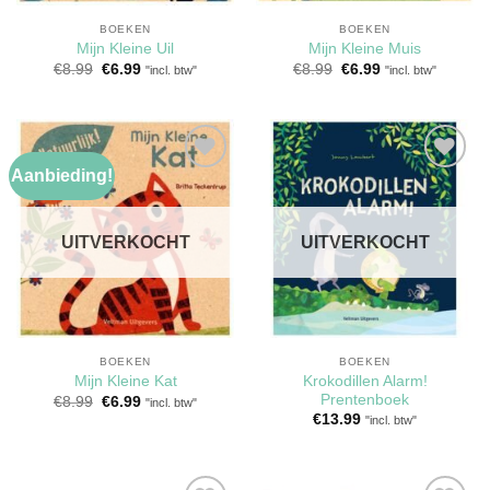
BOEKEN
BOEKEN
Mijn Kleine Uil
Mijn Kleine Muis
Oorspronkelijke
Huidige
Oorspronkelijke
Huidige
€
8.99
€
6.99
€
8.99
€
6.99
"incl. btw"
"incl. btw"
prijs
prijs
prijs
prijs
was:
is:
was:
is:
€8.99.
€6.99.
€8.99.
€6.99.
Aanbieding!
Toevoegen
Toevoegen
aan
aan
verlanglijst
verlanglijst
UITVERKOCHT
UITVERKOCHT
BOEKEN
BOEKEN
Krokodillen Alarm!
Mijn Kleine Kat
Prentenboek
Oorspronkelijke
Huidige
€
8.99
€
6.99
"incl. btw"
prijs
prijs
€
13.99
"incl. btw"
was:
is:
€8.99.
€6.99.