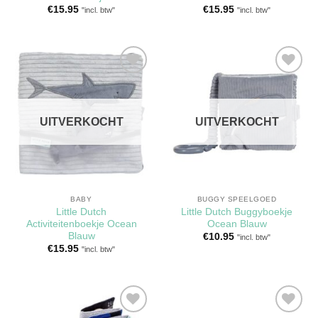
€
15.95
€
15.95
"incl. btw"
"incl. btw"
Toevoegen
Toevoegen
aan
aan
verlanglijst
verlanglijst
UITVERKOCHT
UITVERKOCHT
BABY
BUGGY SPEELGOED
Little Dutch
Little Dutch Buggyboekje
Activiteitenboekje Ocean
Ocean Blauw
Blauw
€
10.95
"incl. btw"
€
15.95
"incl. btw"