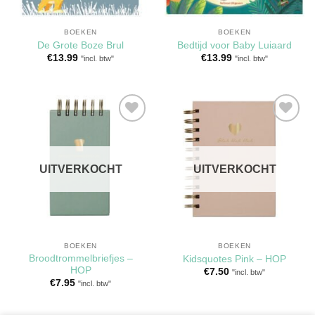
BOEKEN
BOEKEN
De Grote Boze Brul
Bedtijd voor Baby Luiaard
€
13.99
€
13.99
"incl. btw"
"incl. btw"
Toevoegen
Toevoegen
aan
aan
verlanglijst
verlanglijst
UITVERKOCHT
UITVERKOCHT
BOEKEN
BOEKEN
Broodtrommelbriefjes –
Kidsquotes Pink – HOP
HOP
€
7.50
"incl. btw"
€
7.95
"incl. btw"