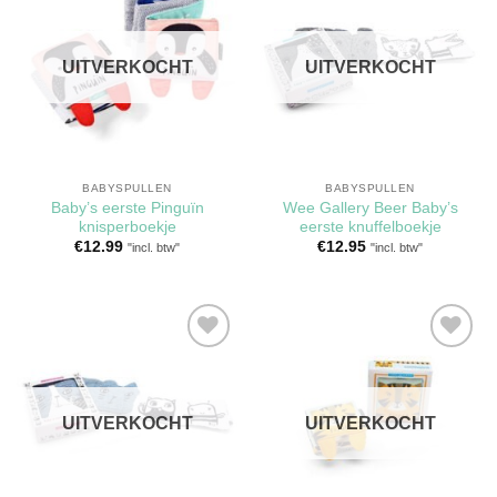
Toevoegen
Toevoegen
aan
aan
verlanglijst
verlanglijst
UITVERKOCHT
UITVERKOCHT
BABYSPULLEN
BABYSPULLEN
Baby’s eerste Pinguïn
Wee Gallery Beer Baby’s
knisperboekje
eerste knuffelboekje
€
12.99
€
12.95
"incl. btw"
"incl. btw"
Toevoegen
Toevoegen
aan
aan
verlanglijst
verlanglijst
UITVERKOCHT
UITVERKOCHT