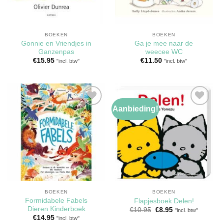
BOEKEN
BOEKEN
Gonnie en Vriendjes in
Ga je mee naar de
Ganzenpas
weecee WC
€
15.95
€
11.50
"incl. btw"
"incl. btw"
Aanbieding!
Toevoegen
Toevoegen
aan
aan
verlanglijst
verlanglijst
BOEKEN
BOEKEN
Formidabele Fabels
Flapjesboek Delen!
Dieren Kinderboek
Oorspronkelijke
Huidige
€
10.95
€
8.95
"incl. btw"
prijs
prijs
€
14.95
"incl. btw"