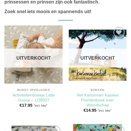
prinsessen en prinsen zijn ook fantastisch.
Zoek snel iets moois en spannends uit!
Toevoegen
Toevoegen
aan
aan
verlanglijst
verlanglijst
UITVERKOCHT
UITVERKOCHT
BUGGY SPEELGOED
BOEKEN
Activiteitenboekje Little
Het Kartonnen Kasteel
Goose – LD8507
Prentenboek over
Vriendschap
€
17.95
"incl. btw"
€
14.95
"incl. btw"