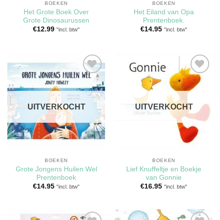
BOEKEN
BOEKEN
Het Grote Boek Over
Het Eiland van Opa
Grote Dinosaurussen
Prentenboek.
€
12.99
€
14.95
"incl. btw"
"incl. btw"
Toevoegen
Toevoegen
aan
aan
verlanglijst
verlanglijst
UITVERKOCHT
UITVERKOCHT
BOEKEN
BOEKEN
Grote Jongens Huilen Wel
Lief Knuffeltje en Boekje
Prentenboek
van Gonnie
€
14.95
€
16.95
"incl. btw"
"incl. btw"