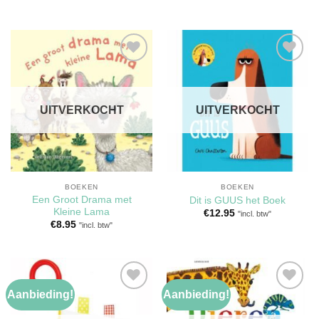
was:
is:
€10.95.
€8.95.
Toevoegen
Toevoegen
aan
aan
verlanglijst
verlanglijst
UITVERKOCHT
UITVERKOCHT
BOEKEN
BOEKEN
Een Groot Drama met
Dit is GUUS het Boek
Kleine Lama
€
12.95
"incl. btw"
€
8.95
"incl. btw"
Aanbieding!
Aanbieding!
Toevoegen
Toevoegen
aan
aan