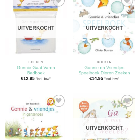
Toevoegen
Toevoegen
aan
aan
verlanglijst
verlanglijst
UITVERKOCHT
UITVERKOCHT
BOEKEN
BOEKEN
Gonnie Gaat Varen
Gonnie en Vriendjes
Badboek
Speelboek Dieren Zoeken
€
12.95
€
14.95
"incl. btw"
"incl. btw"
Toevoegen
Toevoegen
aan
aan
verlanglijst
verlanglijst
UITVERKOCHT