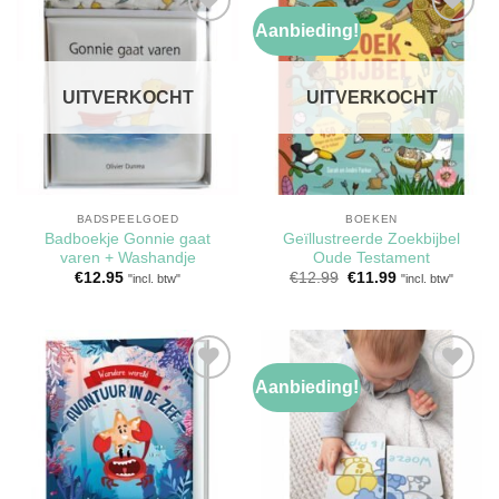
Aanbieding!
Toevoegen
Toevoegen
aan
aan
verlanglijst
verlanglijst
UITVERKOCHT
UITVERKOCHT
BADSPEELGOED
BOEKEN
Badboekje Gonnie gaat
Geïllustreerde Zoekbijbel
varen + Washandje
Oude Testament
Oorspronkelijke
Huidige
€
12.95
€
12.99
€
11.99
"incl. btw"
"incl. btw"
prijs
prijs
was:
is:
€12.99.
€11.99.
Aanbieding!
Toevoegen
Toevoegen
aan
aan
verlanglijst
verlanglijst