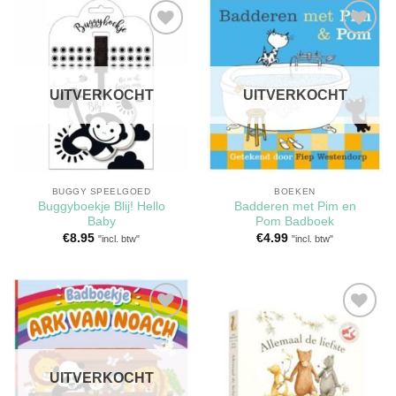
Toevoegen
Toevoegen
aan
aan
verlanglijst
verlanglijst
UITVERKOCHT
UITVERKOCHT
BUGGY SPEELGOED
BOEKEN
Buggyboekje Blij! Hello
Badderen met Pim en
Baby
Pom Badboek
€
8.95
€
4.99
"incl. btw"
"incl. btw"
Toevoegen
Toevoegen
aan
aan
verlanglijst
verlanglijst
UITVERKOCHT