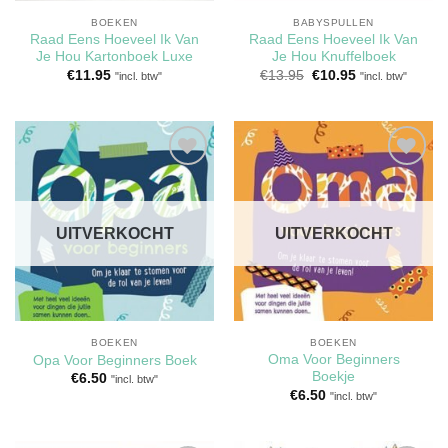
BOEKEN
BABYSPULLEN
Raad Eens Hoeveel Ik Van
Raad Eens Hoeveel Ik Van
Je Hou Kartonboek Luxe
Je Hou Knuffelboek
Oorspronkelijke
Huidige
€
11.95
€
13.95
€
10.95
"incl. btw"
"incl. btw"
prijs
prijs
was:
is:
€13.95.
€10.95.
Toevoegen
Toevoegen
aan
aan
verlanglijst
verlanglijst
UITVERKOCHT
UITVERKOCHT
BOEKEN
BOEKEN
Oma Voor Beginners
Opa Voor Beginners Boek
Boekje
€
6.50
"incl. btw"
€
6.50
"incl. btw"