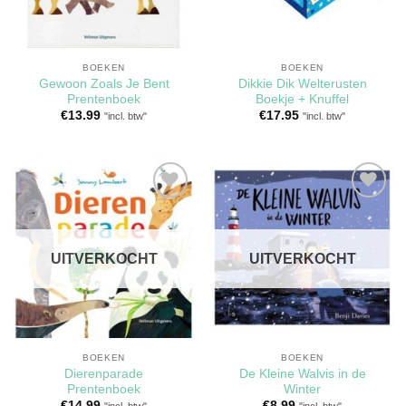
BOEKEN
BOEKEN
Gewoon Zoals Je Bent
Dikkie Dik Welterusten
Prentenboek
Boekje + Knuffel
€
13.99
€
17.95
"incl. btw"
"incl. btw"
Toevoegen
Toevoegen
aan
aan
verlanglijst
verlanglijst
UITVERKOCHT
UITVERKOCHT
BOEKEN
BOEKEN
Dierenparade
De Kleine Walvis in de
Prentenboek
Winter
€
14.99
€
8.99