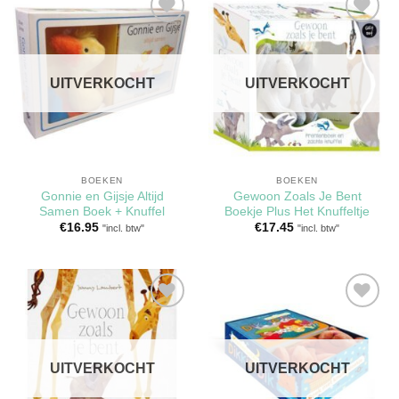
Toevoegen
Toevoegen
aan
aan
verlanglijst
verlanglijst
UITVERKOCHT
UITVERKOCHT
BOEKEN
BOEKEN
Gonnie en Gijsje Altijd
Gewoon Zoals Je Bent
Samen Boek + Knuffel
Boekje Plus Het Knuffeltje
€
16.95
€
17.45
"incl. btw"
"incl. btw"
Toevoegen
Toevoegen
aan
aan
verlanglijst
verlanglijst
UITVERKOCHT
UITVERKOCHT