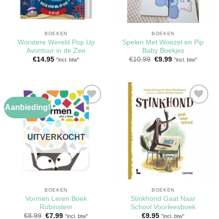
BOEKEN
BOEKEN
Wondere Wereld Pop Up
Spelen Met Woezel en Pip
Avontuur in de Zee
Baby Boekjes
Oorspronkelijke
Huidige
€
14.95
€
10.99
€
9.99
"incl. btw"
"incl. btw"
prijs
prijs
was:
is:
€10.99.
€9.99.
Aanbieding!
Toevoegen
Toevoegen
aan
aan
verlanglijst
verlanglijst
UITVERKOCHT
BOEKEN
BOEKEN
Vormen Leren Boek
Stinkhond Gaat Naar
Rubinstein
School Voorleesboek
Oorspronkelijke
Huidige
€
8.99
€
7.99
€
9.95
"incl. btw"
"incl. btw"