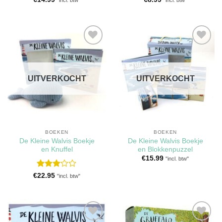
"incl. btw"
"incl. btw"
Toevoegen
Toevoegen
aan
aan
verlanglijst
verlanglijst
UITVERKOCHT
UITVERKOCHT
BOEKEN
BOEKEN
De Kleine Walvis Boekje
De Kleine Walvis Boekje
en Knuffel
en Blokkenpuzzel
€
15.99
"incl. btw"
Gewaardeerd
€
22.95
"incl. btw"
3
uit 5