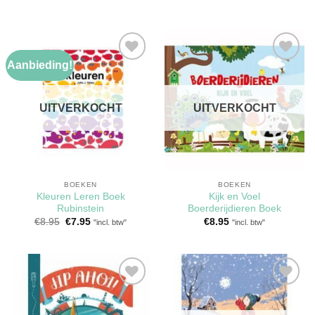
Aanbieding!
Toevoegen
Toevoegen
aan
aan
verlanglijst
verlanglijst
UITVERKOCHT
UITVERKOCHT
BOEKEN
BOEKEN
Kleuren Leren Boek
Kijk en Voel
Rubinstein
Boerderijdieren Boek
Oorspronkelijke
Huidige
€
8.95
€
7.95
€
8.95
"incl. btw"
"incl. btw"
prijs
prijs
was:
is:
€8.95.
€7.95.
Toevoegen
Toevoegen
aan
aan