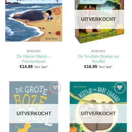
Toevoegen
Toevoegen
aan
aan
verlanglijst
verlanglijst
UITVERKOCHT
BOEKEN
BOEKEN
De Kleine Walvis –
De Gruffalo Boekje en
Prentenboek
Knuffel
€
14.99
€
16.95
"incl. btw"
"incl. btw"
Toevoegen
Toevoegen
aan
aan
verlanglijst
verlanglijst
UITVERKOCHT
UITVERKOCHT