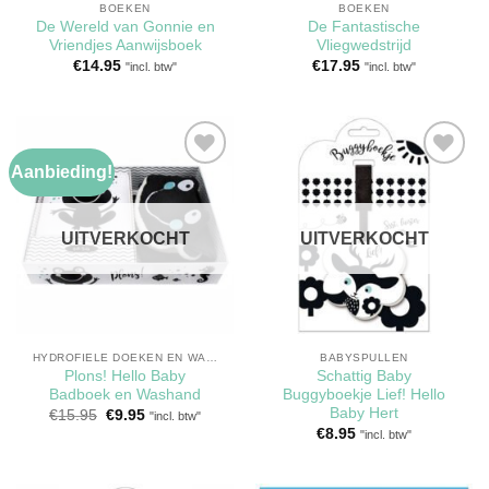
BOEKEN
BOEKEN
De Wereld van Gonnie en
De Fantastische
Vriendjes Aanwijsboek
Vliegwedstrijd
€
14.95
€
17.95
"incl. btw"
"incl. btw"
Aanbieding!
Toevoegen
Toevoegen
aan
aan
verlanglijst
verlanglijst
UITVERKOCHT
UITVERKOCHT
HYDROFIELE DOEKEN EN WASHANDJES
BABYSPULLEN
Plons! Hello Baby
Schattig Baby
Badboek en Washand
Buggyboekje Lief! Hello
Baby Hert
Oorspronkelijke
Huidige
€
15.95
€
9.95
"incl. btw"
prijs
prijs
€
8.95
"incl. btw"
was:
is:
€15.95.
€9.95.