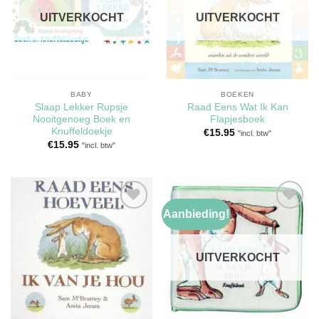
verlanglijst
verlanglijst
UITVERKOCHT
UITVERKOCHT
BABY
BOEKEN
Slaap Lekker Rupsje
Raad Eens Wat Ik Kan
Nooitgenoeg Boek en
Flapjesboek
Knuffeldoekje
€
15.95
"incl. btw"
€
15.95
"incl. btw"
Aanbieding!
Toevoegen
Toevoegen
aan
aan
verlanglijst
verlanglijst
UITVERKOCHT