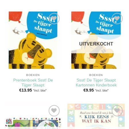
prijs
prijs
was:
is:
€8.99.
€7.99.
Toevoegen
Toevoegen
aan
aan
verlanglijst
verlanglijst
UITVERKOCHT
BOEKEN
BOEKEN
Prentenboek Ssst! De
Ssst! De Tijger Slaapt
Tijger Slaapt
Kartonnen Kinderboek
€
13.95
€
9.95
"incl. btw"
"incl. btw"
Toevoegen
Toevoegen
aan
aan