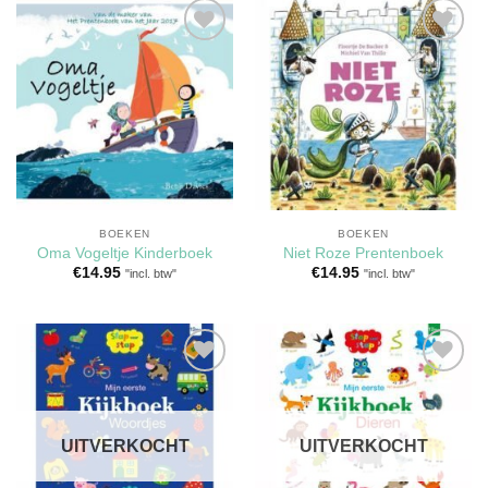
Toevoegen
Toevoegen
aan
aan
verlanglijst
verlanglijst
BOEKEN
BOEKEN
Oma Vogeltje Kinderboek
Niet Roze Prentenboek
€
14.95
€
14.95
"incl. btw"
"incl. btw"
Toevoegen
Toevoegen
aan
aan
verlanglijst
verlanglijst
UITVERKOCHT
UITVERKOCHT