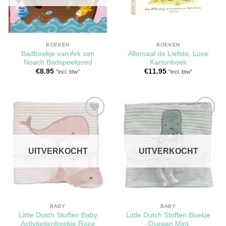
BOEKEN
BOEKEN
Badboekje van Ark van
Allemaal de Liefste, Luxe
Noach Badspeelgoed
Kartonboek
€
8.95
€
11.95
"incl. btw"
"incl. btw"
Toevoegen
Toevoegen
aan
aan
verlanglijst
verlanglijst
UITVERKOCHT
UITVERKOCHT
BABY
BABY
Little Dutch Stoffen Baby
Little Dutch Stoffen Boekje
Activiteitenboekje Roze
Oceaan Mint