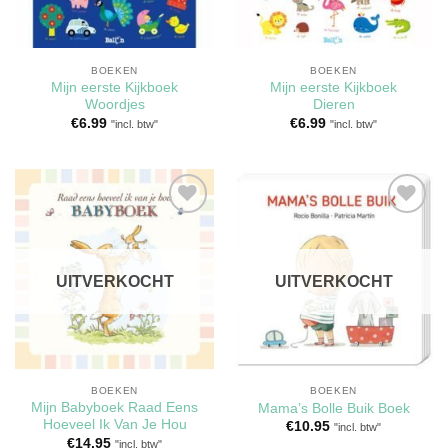
BOEKEN
BOEKEN
Mijn eerste Kijkboek
Mijn eerste Kijkboek
Woordjes
Dieren
€
6.99
€
6.99
"incl. btw"
"incl. btw"
Toevoegen
Toevoegen
aan
aan
verlanglijst
verlanglijst
UITVERKOCHT
UITVERKOCHT
BOEKEN
BOEKEN
Mijn Babyboek Raad Eens
Mama’s Bolle Buik Boek
Hoeveel Ik Van Je Hou
€
10.95
"incl. btw"
€
14.95
"incl. btw"