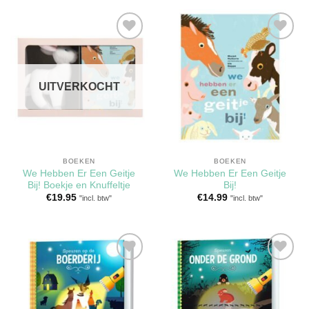
Toevoegen
Toevoegen
aan
aan
verlanglijst
verlanglijst
UITVERKOCHT
BOEKEN
BOEKEN
We Hebben Er Een Geitje
We Hebben Er Een Geitje
Bij! Boekje en Knuffeltje
Bij!
€
19.95
€
14.99
"incl. btw"
"incl. btw"
Toevoegen
Toevoegen
aan
aan
verlanglijst
verlanglijst