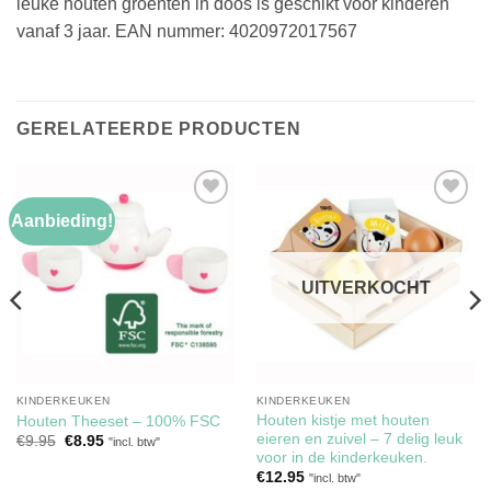
leuke houten groenten in doos is geschikt voor kinderen
vanaf 3 jaar. EAN nummer: 4020972017567
GERELATEERDE PRODUCTEN
Aanbieding!
Toevoegen
Toevoegen
aan
aan
verlanglijst
verlanglijst
UITVERKOCHT
KINDERKEUKEN
KINDERKEUKEN
Houten kistje met houten
Houten Theeset – 100% FSC
eieren en zuivel – 7 delig leuk
Oorspronkelijke
Huidige
€
9.95
€
8.95
"incl. btw"
prijs
prijs
voor in de kinderkeuken.
was:
is:
€
12.95
"incl. btw"
€9.95.
€8.95.