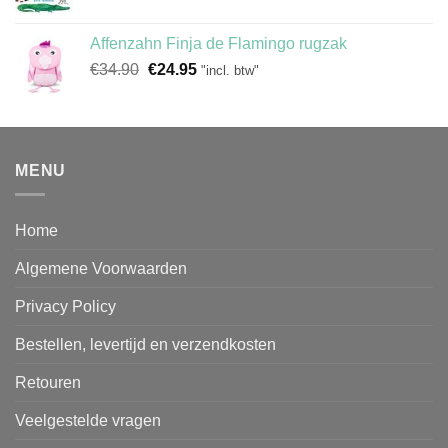
prijs
prijs
was:
is:
Affenzahn Finja de Flamingo rugzak
€14.95.
€12.95.
Oorspronkelijke
Huidige
€
34.90
€
24.95
"incl. btw"
prijs
prijs
was:
is:
€34.90.
€24.95.
MENU
Home
Algemene Voorwaarden
Privacy Policy
Bestellen, levertijd en verzendkosten
Retouren
Veelgestelde vragen