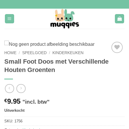
Ga
naar
inhoud
HOME
/
SPEELGOED
/
KINDERKEUKEN
Toevoegen
Small Foot Doos met Verschillende
aan
Houten Groenten
verlanglijst
9.95
€
"incl. btw"
Uitverkocht
SKU:
1756