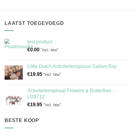
LAATST TOEGEVOEGD
test product
€
0.00
"incl. btw"
Little Dutch Activiteitenspiraal Sailors Bay
€
19.95
"incl. btw"
Activiteitenspiraal Flowers & Butterflies -
LD8712
€
19.95
"incl. btw"
BESTE KOOP