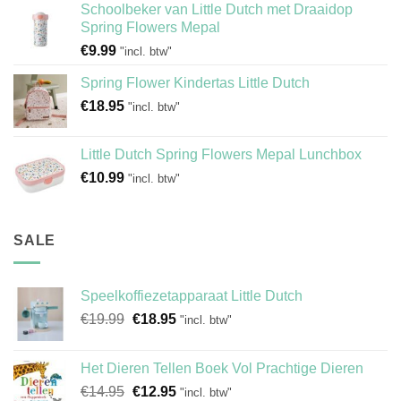
Schoolbeker van Little Dutch met Draaidop
Spring Flowers Mepal
€
9.99
"incl. btw"
Spring Flower Kindertas Little Dutch
€
18.95
"incl. btw"
Little Dutch Spring Flowers Mepal Lunchbox
€
10.99
"incl. btw"
SALE
Speelkoffiezetapparaat Little Dutch
Oorspronkelijke
Huidige
€
19.99
€
18.95
"incl. btw"
prijs
prijs
was:
is:
Het Dieren Tellen Boek Vol Prachtige Dieren
€19.99.
€18.95.
Oorspronkelijke
Huidige
€
14.95
€
12.95
"incl. btw"