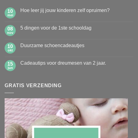
Hoe leer jij jouw kinderen zelf opruimen?
10
mei
Geen
reacties
op
5 dingen voor de 1ste schooldag
08
Hoe
leer
nov
Geen
jij
reacties
jouw
op
kinderen
Duurzame schoencadeautjes
10
5
zelf
dingen
okt
Geen
opruimen?
voor
reacties
de
op
1ste
Cadeautips voor dreumesen van 2 jaar.
15
Duurzame
schooldag
schoencadeautjes
jun
Geen
reacties
op
Cadeautips
GRATIS VERZENDING
voor
dreumesen
van
2
jaar.