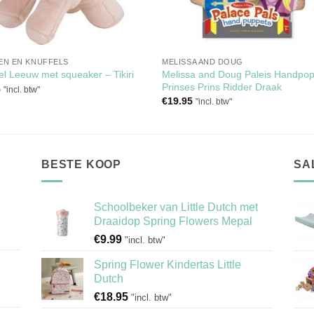
EN EN KNUFFELS
MELISSA AND DOUG
Melissa and Doug Paleis Handpo
el Leeuw met squeaker – Tikiri
Prinses Prins Ridder Draak
5
"incl. btw"
€
19.95
"incl. btw"
BESTE KOOP
SA
Schoolbeker van Little Dutch met
Draaidop Spring Flowers Mepal
€
9.99
"incl. btw"
Spring Flower Kindertas Little
Dutch
€
18.95
"incl. btw"