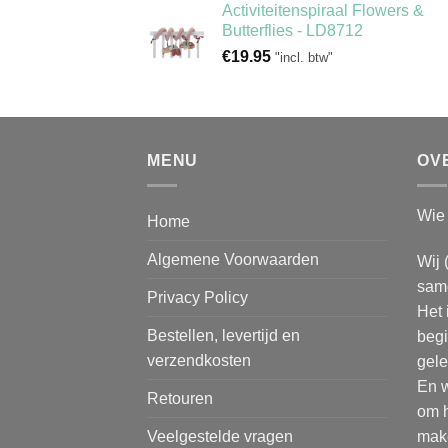
Activiteitenspiraal Flowers &
Butterflies - LD8712
€
19.95
"incl. btw"
MENU
OV
Wie 
Home
Algemene Voorwaarden
Wij 
same
Privacy Policy
Het 
Bestellen, levertijd en
begi
verzendkosten
gele
En w
Retouren
om h
make
Veelgestelde vragen