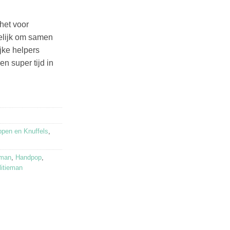
het voor
elijk om samen
ijke helpers
n super tijd in
pen en Knuffels
,
rman
,
Handpop
,
litieman