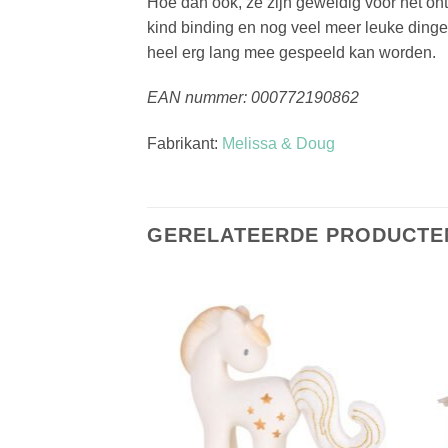
Hoe dan ook, ze zijn geweldig voor het on
kind binding en nog veel meer leuke dinge
heel erg lang mee gespeeld kan worden.
EAN nummer: 000772190862
Fabrikant:
Melissa & Doug
GERELATEERDE PRODUCTE
Toevoegen
Toevoegen
aan
aan
verlanglijst
verlanglijst