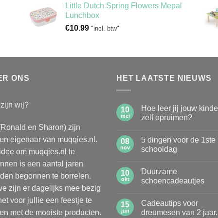
Little Dutch Spring Flowers Mepal
Lunchbox
€
10.99
"incl. btw"
ER ONS
HET LAATSTE NIEUWS
zijn wij?
Hoe leer jij jouw kind
10
mei
zelf opruimen?
(Ronald en Sharon) zijn
Geen
reacties
n eigenaar van muqqies.nl.
5 dingen voor de 1ste
op
08
Hoe
nov
schooldag
idee om muqqies.nl te
leer
jij
Geen
nnen is een aantal jaren
jouw
reacties
Duurzame
kinderen
op
10
den begonnen te borrelen.
zelf
5
okt
schoencadeautjes
opruimen?
dingen
e zijn er dagelijks mee bezig
voor
Geen
de
reacties
et voor jullie een feestje te
Cadeautips voor
1ste
op
15
schooldag
Duurzame
jun
n met de mooiste producten.
dreumesen van 2 jaar.
schoencadeautjes