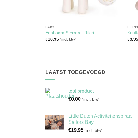
LS
BABY
POPP
squeaker – Tikiri
Eenhoorn Sterren – Tikiri
Knuff
€
18.95
€
9.9
"incl. btw"
LAATST TOEGEVOEGD
test product
€
0.00
"incl. btw"
Little Dutch Activiteitenspiraal
Sailors Bay
€
19.95
"incl. btw"