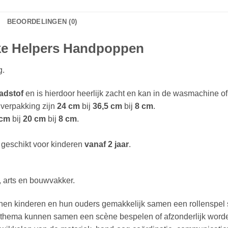
BEOORDELINGEN (0)
jke Helpers Handpoppen
g.
adstof
en is hierdoor heerlijk zacht en kan in de wasmachine o
 verpakking zijn
24 cm
bij
36,5 cm
bij
8 cm
.
 cm
bij
20 cm
bij
8 cm
.
 geschikt voor kinderen
vanaf 2 jaar
.
, arts en bouwvakker.
en kinderen en hun ouders gemakkelijk samen een rollenspel 
hema kunnen samen een scène bespelen of afzonderlijk worde