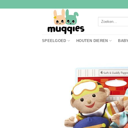
Ga
naar
inhoud
Zoeken
naar:
SPEELGOED
HOUTEN DIEREN
BAB