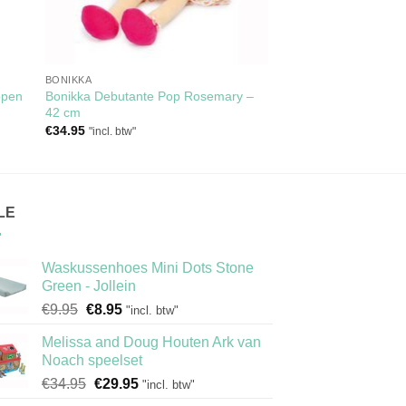
BONIKKA
ppen
Bonikka Debutante Pop Rosemary –
42 cm
€
34.95
"incl. btw"
LE
Waskussenhoes Mini Dots Stone
Green - Jollein
Oorspronkelijke
Huidige
€
9.95
€
8.95
"incl. btw"
prijs
prijs
Melissa and Doug Houten Ark van
was:
is:
Noach speelset
€9.95.
€8.95.
Oorspronkelijke
Huidige
€
34.95
€
29.95
"incl. btw"
prijs
prijs