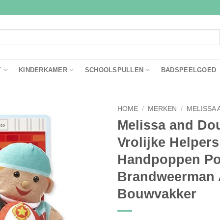
Y
KINDERKAMER
SCHOOLSPULLEN
BADSPEELGOED
HOME
/
MERKEN
/
MELISSA
Melissa and Do
Toevoegen
Vrolijke Helpers
aan
verlanglijst
Handpoppen Po
Brandweerman 
Bouwvakker