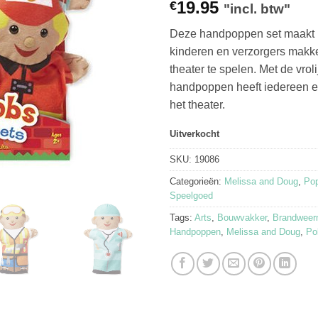
19.95
€
"incl. btw"
Deze handpoppen set maakt 
kinderen en verzorgers makk
theater te spelen. Met de vrol
handpoppen heeft iedereen ee
het theater.
Uitverkocht
SKU:
19086
Categorieën:
Melissa and Doug
,
Pop
Speelgoed
Tags:
Arts
,
Bouwvakker
,
Brandwee
Handpoppen
,
Melissa and Doug
,
Po