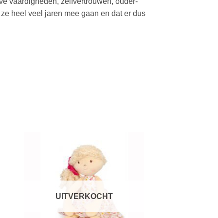
ve vaardigheden, zelfvertrouwen, ouder-
 ze heel veel jaren mee gaan en dat er dus
gen
Toevoegen
aan
jst
verlanglijst
UITVERKOCHT