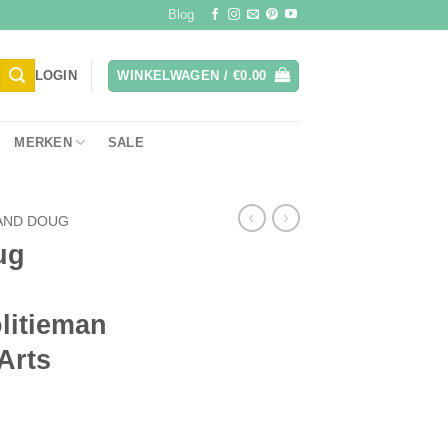
Blog
LOGIN
WINKELWAGEN /
€
0.00
MERKEN
SALE
 AND DOUG
ug
litieman
Arts