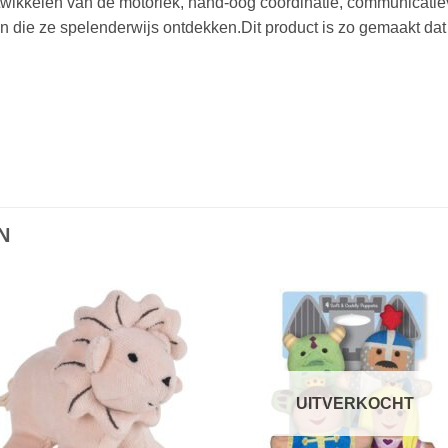
twikkelen van de motoriek, hand-oog coördinatie, communicatie
n die ze spelenderwijs ontdekken.Dit product is zo gemaakt dat
N
Toevoegen
Toevoe
aan
aan
verlanglijst
verlangli
UITVERKOCHT