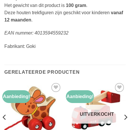
Het gewicht van dit product is
100 gram
.
Deze houten trekfiguren zijn geschikt voor kinderen
vanaf
12 maanden
.
EAN nummer: 4013594559232
Fabrikant: Goki
GERELATEERDE PRODUCTEN
Aanbieding!
Aanbieding!
Toevoegen
Toevoegen
aan
aan
verlanglijst
verlanglijst
UITVERKOCHT