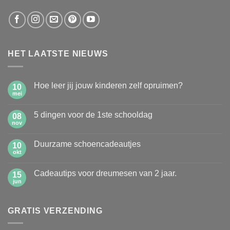
HET LAATSTE NIEUWS
Hoe leer jij jouw kinderen zelf opruimen?
10
mei
Geen
reacties
op
5 dingen voor de 1ste schooldag
08
Hoe
leer
nov
Geen
jij
reacties
jouw
op
kinderen
Duurzame schoencadeautjes
10
5
zelf
dingen
okt
Geen
opruimen?
voor
reacties
de
op
1ste
Cadeautips voor dreumesen van 2 jaar.
15
Duurzame
schooldag
schoencadeautjes
jun
Geen
reacties
op
Cadeautips
GRATIS VERZENDING
voor
dreumesen
van
2