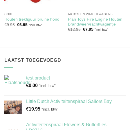
GOKI
AUTO'S EN VRACHTWAGENS
Plan Toys Fire Engine Houten
Houten trekfiguur bruine hond
Brandweervrachtwagentje
Oorspronkelijke
Huidige
€
9.95
€
6.95
"incl. btw"
prijs
prijs
Oorspronkelijke
Huidige
€
12.95
€
7.95
"incl. btw"
was:
is:
prijs
prijs
€9.95.
€6.95.
was:
is:
€12.95.
€7.95.
LAATST TOEGEVOEGD
test product
€
0.00
"incl. btw"
Little Dutch Activiteitenspiraal Sailors Bay
€
19.95
"incl. btw"
Activiteitenspiraal Flowers & Butterflies -