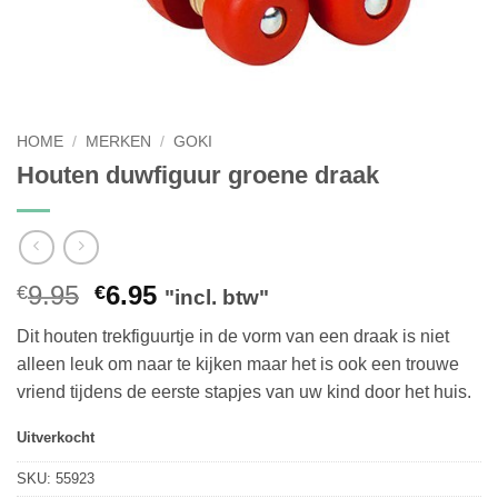
HOME
/
MERKEN
/
GOKI
Houten duwfiguur groene draak
Oorspronkelijke
Huidige
9.95
6.95
€
€
"incl. btw"
prijs
prijs
Dit houten trekfiguurtje in de vorm van een draak is niet
was:
is:
alleen leuk om naar te kijken maar het is ook een trouwe
€9.95.
€6.95.
vriend tijdens de eerste stapjes van uw kind door het huis.
Uitverkocht
SKU:
55923