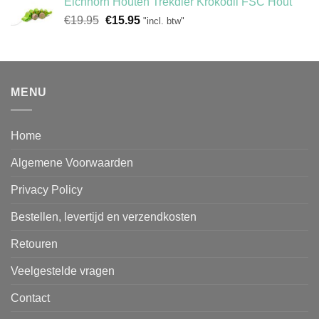
Eichhorn Houten Trekdier Krokodil FSC Hout
was:
is:
Oorspronkelijke
Huidige
€
19.95
€34.95.
€
15.95
€29.95.
"incl. btw"
prijs
prijs
was:
is:
€19.95.
€15.95.
MENU
Home
Algemene Voorwaarden
Privacy Policy
Bestellen, levertijd en verzendkosten
Retouren
Veelgestelde vragen
Contact