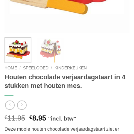
HOME
/
SPEELGOED
/
KINDERKEUKEN
Houten chocolade verjaardagstaart in 4
stukken met houten mes.
Oorspronkelijke
Huidige
11.95
8.95
€
€
"incl. btw"
prijs
prijs
Deze mooie houten chocolade verjaardagstaart ziet er
was:
is: