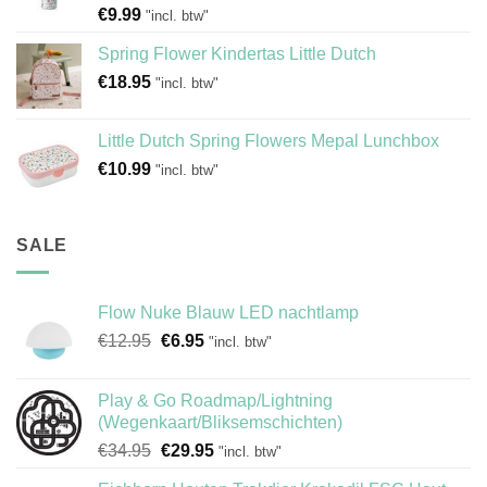
€
9.99
"incl. btw"
Spring Flower Kindertas Little Dutch
€
18.95
"incl. btw"
Little Dutch Spring Flowers Mepal Lunchbox
€
10.99
"incl. btw"
SALE
Flow Nuke Blauw LED nachtlamp
Oorspronkelijke
Huidige
€
12.95
€
6.95
"incl. btw"
prijs
prijs
was:
is:
Play & Go Roadmap/Lightning
€12.95.
€6.95.
(Wegenkaart/Bliksemschichten)
Oorspronkelijke
Huidige
€
34.95
€
29.95
"incl. btw"
prijs
prijs