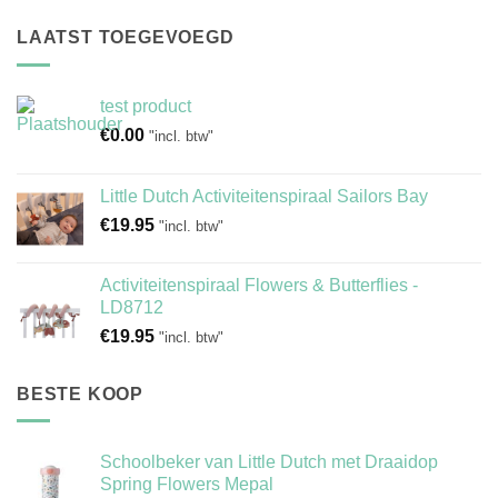
LAATST TOEGEVOEGD
test product
€
0.00
"incl. btw"
Little Dutch Activiteitenspiraal Sailors Bay
€
19.95
"incl. btw"
Activiteitenspiraal Flowers & Butterflies -
LD8712
€
19.95
"incl. btw"
BESTE KOOP
Schoolbeker van Little Dutch met Draaidop
Spring Flowers Mepal