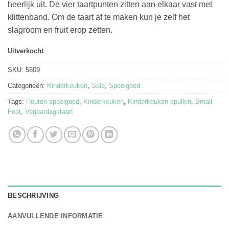
heerlijk uit. De vier taartpunten zitten aan elkaar vast met
€11.95.
€8.95.
klittenband. Om de taart af te maken kun je zelf het
slagroom en fruit erop zetten.
Uitverkocht
SKU:
5809
Categorieën:
Kinderkeuken
,
Sale
,
Speelgoed
Tags:
Houten speelgoed
,
Kinderkeuken
,
Kinderkeuken spullen
,
Small
Foot
,
Verjaardagstaart
BESCHRIJVING
AANVULLENDE INFORMATIE