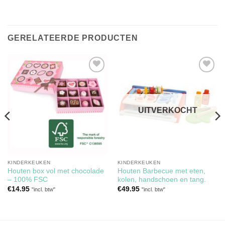
GERELATEERDE PRODUCTEN
Toevoegen
Toevoegen
aan
aan
verlanglijst
verlanglijst
UITVERKOCHT
KINDERKEUKEN
KINDERKEUKEN
Houten box vol met chocolade
Houten Barbecue met eten,
– 100% FSC
kolen, handschoen en tang.
€
14.95
€
49.95
"incl. btw"
"incl. btw"