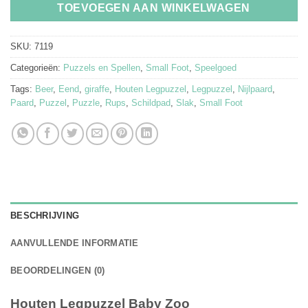
TOEVOEGEN AAN WINKELWAGEN
SKU:
7119
Categorieën:
Puzzels en Spellen
,
Small Foot
,
Speelgoed
Tags:
Beer
,
Eend
,
giraffe
,
Houten Legpuzzel
,
Legpuzzel
,
Nijlpaard
,
Paard
,
Puzzel
,
Puzzle
,
Rups
,
Schildpad
,
Slak
,
Small Foot
BESCHRIJVING
AANVULLENDE INFORMATIE
BEOORDELINGEN (0)
Houten Legpuzzel Baby Zoo