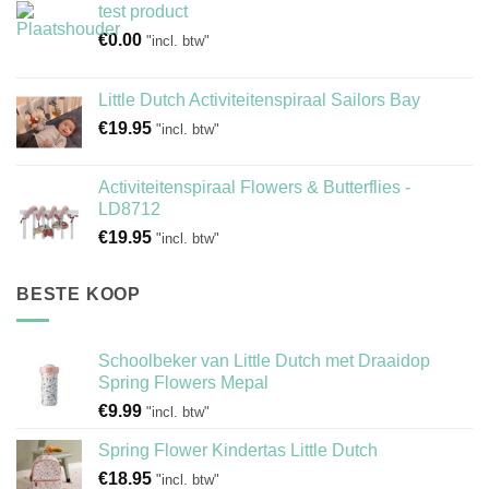
test product
€
0.00
"incl. btw"
Little Dutch Activiteitenspiraal Sailors Bay
€
19.95
"incl. btw"
Activiteitenspiraal Flowers & Butterflies -
LD8712
€
19.95
"incl. btw"
BESTE KOOP
Schoolbeker van Little Dutch met Draaidop
Spring Flowers Mepal
€
9.99
"incl. btw"
Spring Flower Kindertas Little Dutch
€
18.95
"incl. btw"