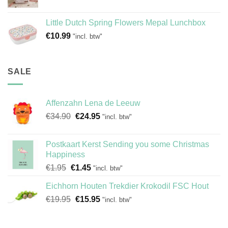
Little Dutch Spring Flowers Mepal Lunchbox
€
10.99
"incl. btw"
SALE
Affenzahn Lena de Leeuw
Oorspronkelijke
Huidige
€
34.90
€
24.95
"incl. btw"
prijs
prijs
was:
is:
Postkaart Kerst Sending you some Christmas
€34.90.
€24.95.
Happiness
Oorspronkelijke
Huidige
€
1.95
€
1.45
"incl. btw"
prijs
prijs
Eichhorn Houten Trekdier Krokodil FSC Hout
was:
is:
Oorspronkelijke
Huidige
€
19.95
€1.95.
€
15.95
€1.45.
"incl. btw"
prijs
prijs
was:
is: