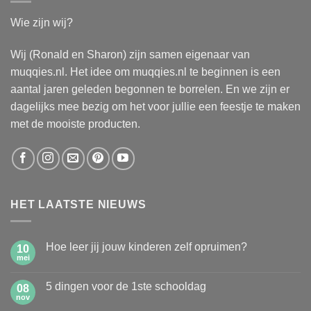
Wie zijn wij?
Wij (Ronald en Sharon) zijn samen eigenaar van
muqqies.nl. Het idee om muqqies.nl te beginnen is een
aantal jaren geleden begonnen te borrelen. En we zijn er
dagelijks mee bezig om het voor jullie een feestje te maken
met de mooiste producten.
HET LAATSTE NIEUWS
Hoe leer jij jouw kinderen zelf opruimen?
10
mei
Geen
reacties
op
5 dingen voor de 1ste schooldag
08
Hoe
leer
nov
Geen
jij
reacties