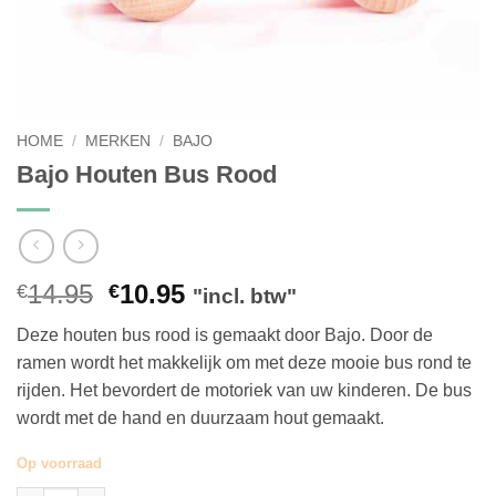
HOME
/
MERKEN
/
BAJO
Bajo Houten Bus Rood
Oorspronkelijke
Huidige
14.95
10.95
€
€
"incl. btw"
prijs
prijs
Deze houten bus rood is gemaakt door Bajo. Door de
was:
is:
ramen wordt het makkelijk om met deze mooie bus rond te
€14.95.
€10.95.
rijden. Het bevordert de motoriek van uw kinderen. De bus
wordt met de hand en duurzaam hout gemaakt.
Op voorraad