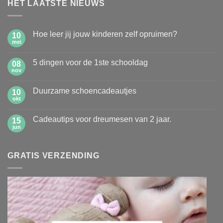
HET LAATSTE NIEUWS
Hoe leer jij jouw kinderen zelf opruimen?
10
mei
Geen
reacties
op
5 dingen voor de 1ste schooldag
08
Hoe
leer
nov
Geen
jij
reacties
jouw
op
kinderen
Duurzame schoencadeautjes
10
5
zelf
dingen
okt
Geen
opruimen?
voor
reacties
de
op
1ste
Cadeautips voor dreumesen van 2 jaar.
15
Duurzame
schooldag
schoencadeautjes
jun
Geen
reacties
op
Cadeautips
GRATIS VERZENDING
voor
dreumesen
van
2
jaar.