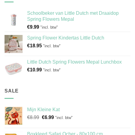
Schoolbeker van Little Dutch met Draaidop
Spring Flowers Mepal
€
9.99
"incl. btw"
Spring Flower Kindertas Little Dutch
€
18.95
"incl. btw"
Little Dutch Spring Flowers Mepal Lunchbox
€
10.99
"incl. btw"
SALE
Mijn Kleine Kat
Oorspronkelijke
Huidige
€
8.99
€
6.99
"incl. btw"
prijs
prijs
was:
is:
Boxkleed Safari Ocher - 80x100 cm