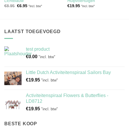
Lichtblauw
Hulpvoertuigen
Oorspronkelijke
Huidige
€
8.95
€
6.95
€
19.95
"incl. btw"
"incl. btw"
prijs
prijs
was:
is:
€8.95.
€6.95.
LAATST TOEGEVOEGD
test product
€
0.00
"incl. btw"
Little Dutch Activiteitenspiraal Sailors Bay
€
19.95
"incl. btw"
Activiteitenspiraal Flowers & Butterflies -
LD8712
€
19.95
"incl. btw"
BESTE KOOP