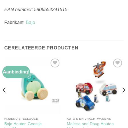
EAN nummer: 5906554241515
Fabrikant:
Bajo
GERELATEERDE PRODUCTEN
Aanbieding!
Toevoegen
Toevoegen
aan
aan
verlanglijst
verlanglijst
RIJDEND SPEELGOED
AUTO'S EN VRACHTWAGENS
Bajo Houten Geestje
Melissa and Doug Houten