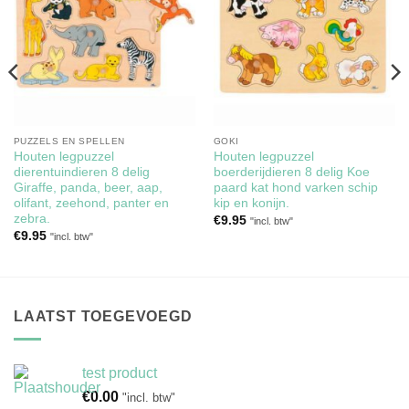
aan
aan
verlanglijst
verlanglijst
PUZZELS EN SPELLEN
GOKI
Houten legpuzzel
Houten legpuzzel
dierentuindieren 8 delig
boerderijdieren 8 delig Koe
Giraffe, panda, beer, aap,
paard kat hond varken schip
olifant, zeehond, panter en
kip en konijn.
zebra.
€
9.95
"incl. btw"
€
9.95
"incl. btw"
LAATST TOEGEVOEGD
test product
€
0.00
"incl. btw"