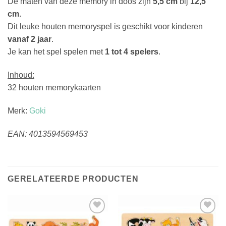
De maten van deze memory in doos zijn
5,5 cm
bij
12,5
cm
.
Dit leuke houten memoryspel is geschikt voor kinderen
vanaf 2 jaar
.
Je kan het spel spelen met
1 tot 4 spelers
.
Inhoud:
32 houten memorykaarten
Merk:
Goki
EAN: 4013594569453
GERELATEERDE PRODUCTEN
Toevoegen
Toevoegen