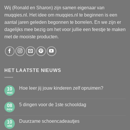
Wij (Ronald en Sharon) zijn samen eigenaar van
muqqies.nl. Het idee om muqqies.nl te beginnen is een
aantal jaren geleden begonnen te borrelen. En we zijn er
dagelijks mee bezig om het voor jullie een feestje te maken
met de mooiste producten.
HET LAATSTE NIEUWS
Hoe leer jij jouw kinderen zelf opruimen?
10
mei
Geen
reacties
op
5 dingen voor de 1ste schooldag
08
Hoe
leer
nov
Geen
jij
reacties
jouw
op
kinderen
Duurzame schoencadeautjes
10
5
zelf
dingen
okt
Geen
opruimen?
voor