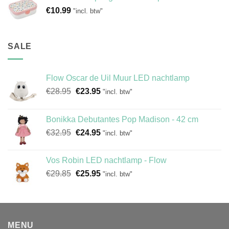
€
10.99
"incl. btw"
SALE
Flow Oscar de Uil Muur LED nachtlamp
Oorspronkelijke
Huidige
€
28.95
€
23.95
"incl. btw"
prijs
prijs
was:
is:
Bonikka Debutantes Pop Madison - 42 cm
€28.95.
€23.95.
Oorspronkelijke
Huidige
€
32.95
€
24.95
"incl. btw"
prijs
prijs
was:
is:
Vos Robin LED nachtlamp - Flow
€32.95.
€24.95.
Oorspronkelijke
Huidige
€
29.85
€
25.95
"incl. btw"
prijs
prijs
was:
is:
€29.85.
€25.95.
MENU