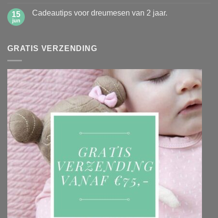
reacties
de
op
1ste
Cadeautips voor dreumesen van 2 jaar.
15
Duurzame
schooldag
schoencadeautjes
jun
Geen
reacties
op
Cadeautips
GRATIS VERZENDING
voor
dreumesen
van
2
jaar.