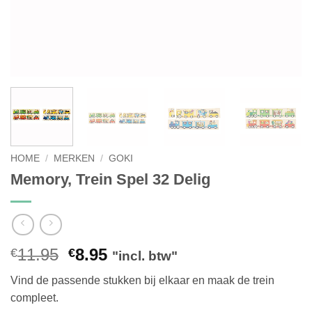
HOME
/
MERKEN
/
GOKI
Memory, Trein Spel 32 Delig
Oorspronkelijke
Huidige
11.95
8.95
€
€
"incl. btw"
prijs
prijs
Vind de passende stukken bij elkaar en maak de trein
was:
is:
compleet.
€11.95.
€8.95.