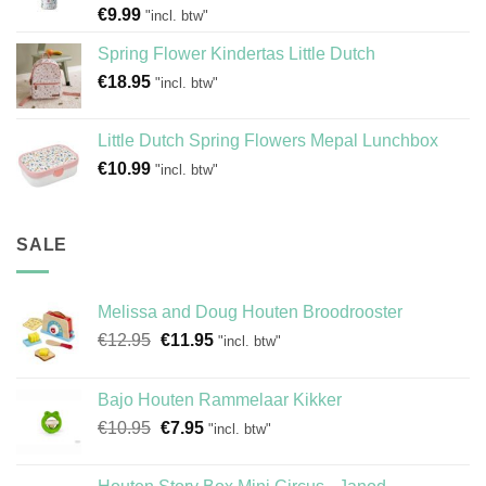
€
9.99
"incl. btw"
Spring Flower Kindertas Little Dutch
€
18.95
"incl. btw"
Little Dutch Spring Flowers Mepal Lunchbox
€
10.99
"incl. btw"
SALE
Melissa and Doug Houten Broodrooster
Oorspronkelijke
Huidige
€
12.95
€
11.95
"incl. btw"
prijs
prijs
was:
is:
Bajo Houten Rammelaar Kikker
€12.95.
€11.95.
Oorspronkelijke
Huidige
€
10.95
€
7.95
"incl. btw"
prijs
prijs
was:
is: