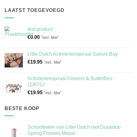
LAATST TOEGEVOEGD
test product
€
0.00
"incl. btw"
Little Dutch Activiteitenspiraal Sailors Bay
€
19.95
"incl. btw"
Activiteitenspiraal Flowers & Butterflies -
LD8712
€
19.95
"incl. btw"
BESTE KOOP
Schoolbeker van Little Dutch met Draaidop
Spring Flowers Mepal