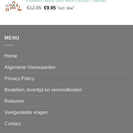
Houten Story Box Mini Circus - Janod
€10.95.
€7.95.
Oorspronkelijke
Huidige
€
12.95
€
9.95
"incl. btw"
prijs
prijs
was:
is:
€12.95.
€9.95.
MENU
Home
Algemene Voorwaarden
Privacy Policy
Bestellen, levertijd en verzendkosten
Retouren
Veelgestelde vragen
Contact