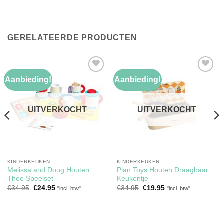
GERELATEERDE PRODUCTEN
Aanbieding!
Aanbieding!
Toevoegen
Toevoegen
aan
aan
verlanglijst
verlanglijst
UITVERKOCHT
UITVERKOCHT
KINDERKEUKEN
KINDERKEUKEN
Melissa and Doug Houten
Plan Toys Houten Draagbaar
Thee Speelset
Keukentje
Oorspronkelijke
Huidige
Oorspronkelijke
Huidige
€
34.95
€
24.95
€
34.95
€
19.95
"incl. btw"
"incl. btw"
prijs
prijs
prijs
prijs
was:
is:
was:
is:
€34.95.
€24.95.
€34.95.
€19.95.