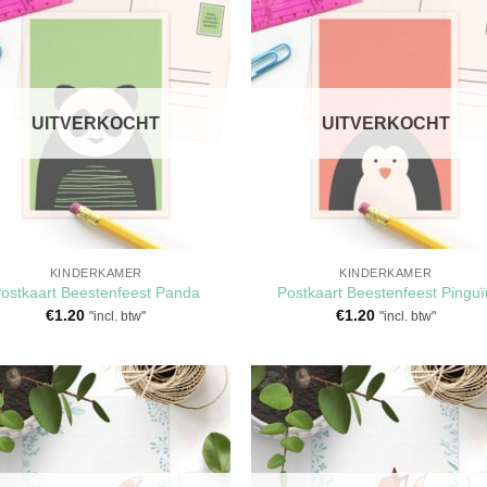
Toevoegen
Toevoeg
aan
aan
verlanglijst
verlangli
UITVERKOCHT
UITVERKOCHT
KINDERKAMER
KINDERKAMER
ostkaart Beestenfeest Panda
Postkaart Beestenfeest Pinguï
€
1.20
€
1.20
"incl. btw"
"incl. btw"
Toevoegen
Toevoeg
aan
aan
verlanglijst
verlangli