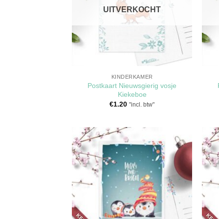
UITVERKOCHT
KINDERKAMER
Postkaart Nieuwsgierig vosje
Kiekeboe
€
1.20
"incl. btw"
Toevoegen
aan
verlanglijst