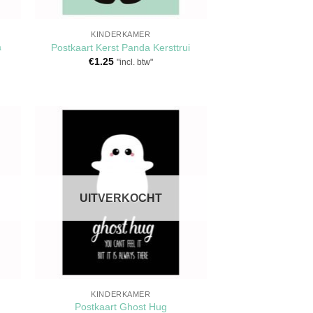
KINDERKAMER
a
Postkaart Kerst Panda Kersttrui
€
1.25
"incl. btw"
en
Toevoegen
aan
jst
verlanglijst
UITVERKOCHT
KINDERKAMER
Postkaart Ghost Hug