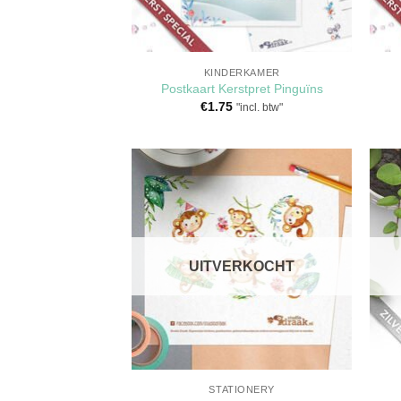
KINDERKAMER
Postkaart Kerstpret Pinguïns
€
1.75
"incl. btw"
Toevoegen
aan
verlanglijst
UITVERKOCHT
STATIONERY