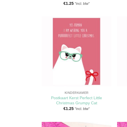
€
1.25
"incl. btw"
Toevoegen
aan
verlanglijst
KINDERKAMER
Postkaart Kerst Perfect Little
Christmas Grumpy Cat
€
1.25
"incl. btw"