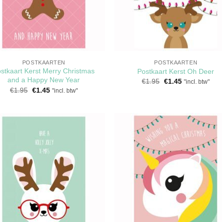
POSTKAARTEN
POSTKAARTEN
stkaart Kerst Merry Christmas
Postkaart Kerst Oh Deer
and a Happy New Year
Oorspronkelijke
Huidige
€
1.95
€
1.45
"incl. btw"
prijs
prijs
Oorspronkelijke
Huidige
€
1.95
€
1.45
"incl. btw"
was:
is:
prijs
prijs
€1.95.
€1.45.
was:
is:
€1.95.
€1.45.
Toevoegen
Toevoeg
aan
aan
verlanglijst
verlangli