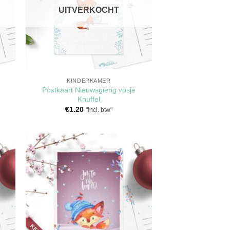
UITVERKOCHT
KINDERKAMER
Postkaart Nieuwsgierig vosje
Knuffel
€
1.20
"incl. btw"
en
Toevoegen
aan
jst
verlanglijst