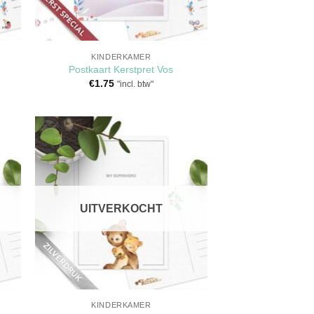
KINDERKAMER
s
Postkaart Kerstpret Vos
€
1.75
"incl. btw"
en
Toevoegen
aan
jst
verlanglijst
UITVERKOCHT
KINDERKAMER