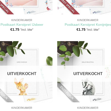
KINDERKAMER
KINDERKAMER
Postkaart Kerstpret IJsbeer
Postkaart Kerstpret Konijntje
€
1.75
€
1.75
"incl. btw"
"incl. btw"
Toevoegen
Toevoeg
aan
aan
verlanglijst
verlangli
UITVERKOCHT
UITVERKOCHT
KINDERKAMER
KINDERKAMER