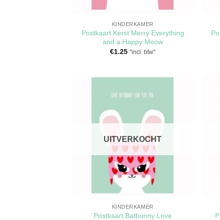
KINDERKAMER
Postkaart Kerst Merry Everything
Po
and a Happy Meow
€
1.25
"incl. btw"
Toevoegen
aan
verlanglijst
UITVERKOCHT
KINDERKAMER
Postkaart Batbunny Love
P