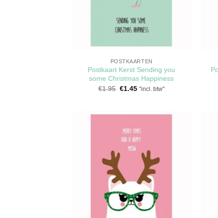
POSTKAARTEN
Postkaart Kerst Sending you
Po
some Christmas Happiness
Oorspronkelijke
Huidige
€
1.95
€
1.45
"incl. btw"
prijs
prijs
was:
is:
€1.95.
€1.45.
Toevoegen
aan
verlanglijst