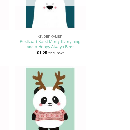
KINDERKAMER
Postkaart Kerst Merry Everything
and a Happy Always Beer
€
1.25
"incl. btw"
en
Toevoegen
aan
jst
verlanglijst