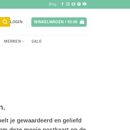
Blog
LOGIN
WINKELWAGEN /
€
0.00
MERKEN
SALE
n.
oelt je gewaardeerd en geliefd
 om deze mooie postkaart op de