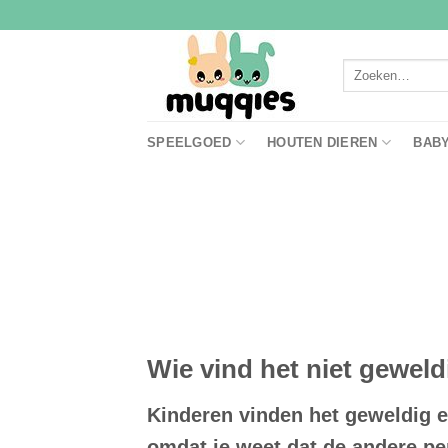
Ga
naar
inhoud
Zoeken
naar:
SPEELGOED
HOUTEN DIEREN
BAB
Wie vind het niet geweld
Kinderen vinden het geweldig en
omdat je weet dat de andere p