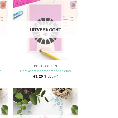
en
Toevoegen
aan
jst
verlanglijst
UITVERKOCHT
POSTKAARTEN
n
Postkaart Beestenfeest Leeuw
€
1.20
"incl. btw"
en
Toevoegen
aan
jst
verlanglijst