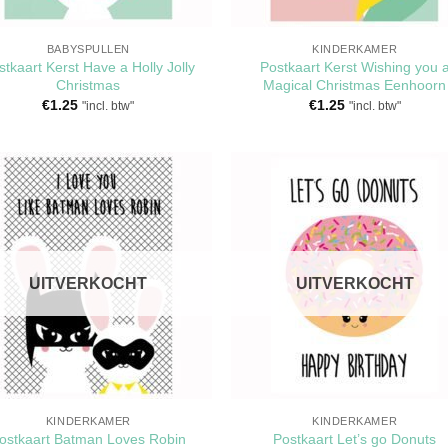
BABYSPULLEN
KINDERKAMER
stkaart Kerst Have a Holly Jolly
Postkaart Kerst Wishing you 
Christmas
Magical Christmas Eenhoorn
€
1.25
€
1.25
"incl. btw"
"incl. btw"
Toevoegen
Toevoeg
aan
aan
verlanglijst
verlangli
UITVERKOCHT
UITVERKOCHT
KINDERKAMER
KINDERKAMER
ostkaart Batman Loves Robin
Postkaart Let’s go Donuts