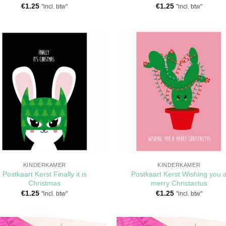
€
1.25
€
1.25
"incl. btw"
"incl. btw"
Toevoegen
Toevoeg
aan
aan
verlanglijst
verlangli
KINDERKAMER
KINDERKAMER
Postkaart Kerst Finally it is
Postkaart Kerst Wishing you 
Christmas
merry Christactus
€
1.25
€
1.25
"incl. btw"
"incl. btw"