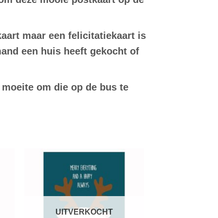
art maar een felicitatiekaart is
mand een huis heeft gekocht of
e moeite om die op de bus te
en
Toevoegen
aan
jst
verlanglijst
UITVERKOCHT