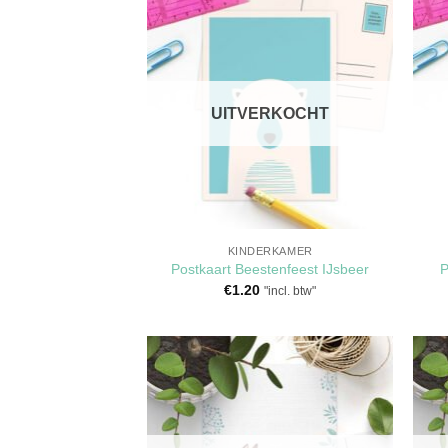
Toevoegen
aan
verlanglijst
UITVERKOCHT
KINDERKAMER
Postkaart Beestenfeest IJsbeer
P
€
1.20
"incl. btw"
Toevoegen
aan
verlanglijst