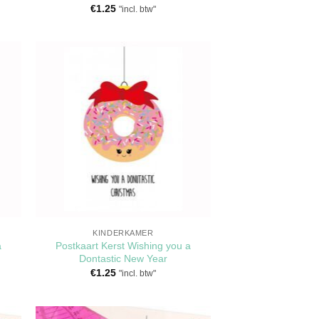
€
1.25
"incl. btw"
en
Toevoegen
aan
jst
verlanglijst
KINDERKAMER
a
Postkaart Kerst Wishing you a
Dontastic New Year
€
1.25
"incl. btw"