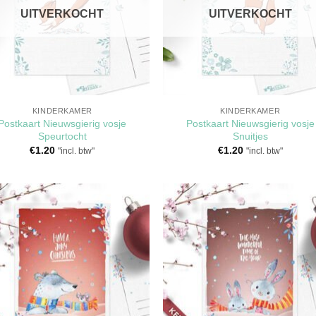
UITVERKOCHT
UITVERKOCHT
KINDERKAMER
KINDERKAMER
Postkaart Nieuwsgierig vosje
Postkaart Nieuwsgierig vosje
Speurtocht
Snuitjes
€
1.20
€
1.20
"incl. btw"
"incl. btw"
Toevoegen
Toevoeg
aan
aan
verlanglijst
verlangli