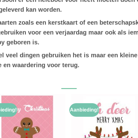
afgeleverd kan worden.
arten zoals een kerstkaart of een beterschapska
 gebruiken voor een verjaardag maar ook als ie
by geboren is.
el veel dingen gebruiken het is maar een klein
de en waardering voor terug.
ieding!
Aanbieding!
Toevoegen
Toevoeg
aan
aan
verlanglijst
verlangli