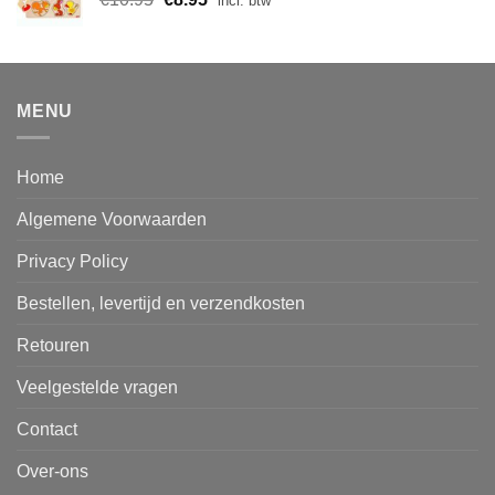
"incl. btw"
prijs
prijs
was:
is:
€10.95.
€8.95.
MENU
Home
Algemene Voorwaarden
Privacy Policy
Bestellen, levertijd en verzendkosten
Retouren
Veelgestelde vragen
Contact
Over-ons