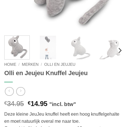
HOME
/
MERKEN
/
OLLI EN JEUJEU
Olli en Jeujeu Knuffel Jeujeu
Oorspronkelijke
Huidige
34.95
14.95
€
€
"incl. btw"
prijs
prijs
Deze kleine JeuJeu knuffel heeft een hoog knuffelgehalte
was:
is:
en moet natuurlijk overal me naar toe.
€34.95.
€14.95.