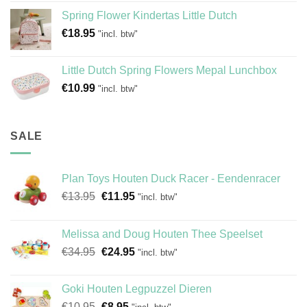
Spring Flower Kindertas Little Dutch
€
18.95
"incl. btw"
Little Dutch Spring Flowers Mepal Lunchbox
€
10.99
"incl. btw"
SALE
Plan Toys Houten Duck Racer - Eendenracer
Oorspronkelijke
Huidige
€
13.95
€
11.95
"incl. btw"
prijs
prijs
was:
is:
Melissa and Doug Houten Thee Speelset
€13.95.
€11.95.
Oorspronkelijke
Huidige
€
34.95
€
24.95
"incl. btw"
prijs
prijs
was:
is:
Goki Houten Legpuzzel Dieren
€34.95.
€24.95.
Oorspronkelijke
Huidige
€
10.95
€
8.95