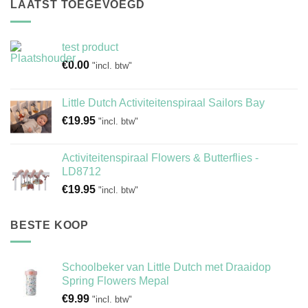
LAATST TOEGEVOEGD
test product
€
0.00
"incl. btw"
Little Dutch Activiteitenspiraal Sailors Bay
€
19.95
"incl. btw"
Activiteitenspiraal Flowers & Butterflies -
LD8712
€
19.95
"incl. btw"
BESTE KOOP
Schoolbeker van Little Dutch met Draaidop
Spring Flowers Mepal
€
9.99
"incl. btw"