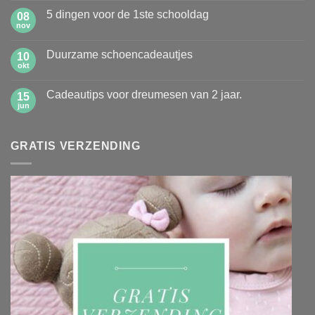
op
5 dingen voor de 1ste schooldag
08
Hoe
leer
nov
Geen
jij
reacties
jouw
op
kinderen
Duurzame schoencadeautjes
10
5
zelf
dingen
okt
Geen
opruimen?
voor
reacties
de
op
1ste
Cadeautips voor dreumesen van 2 jaar.
15
Duurzame
schooldag
schoencadeautjes
jun
Geen
reacties
op
Cadeautips
GRATIS VERZENDING
voor
dreumesen
van
2
jaar.