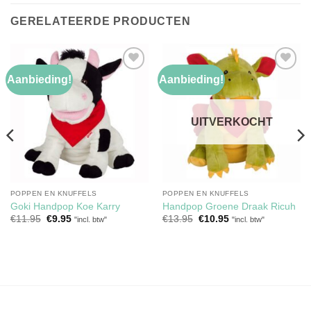
GERELATEERDE PRODUCTEN
Aanbieding!
Aanbieding!
Toevoegen
Toevoegen
aan
aan
verlanglijst
verlanglijst
UITVERKOCHT
POPPEN EN KNUFFELS
POPPEN EN KNUFFELS
Goki Handpop Koe Karry
Handpop Groene Draak Ricuh
Oorspronkelijke
Huidige
Oorspronkelijke
Huidige
€
11.95
€
9.95
€
13.95
€
10.95
"incl. btw"
"incl. btw"
prijs
prijs
prijs
prijs
was:
is:
was:
is:
€11.95.
€9.95.
€13.95.
€10.95.