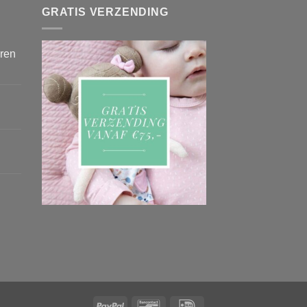
GRATIS VERZENDING
eren
PayPal
Bancontact
IDeal