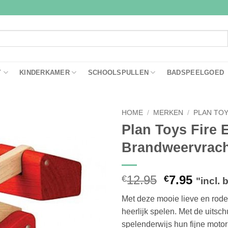
Y
KINDERKAMER
SCHOOLSPULLEN
BADSPEELGOED
HOME
/
MERKEN
/
PLAN TO
Plan Toys Fire 
Toevoegen
Brandweervrach
aan
verlanglijst
Oorspronke
Huidi
12.95
7.95
€
€
"incl. 
prijs
prijs
Met deze mooie lieve en rod
was:
is:
heerlijk spelen. Met de uitsc
€12.95.
€7.95.
spelenderwijs hun fijne motor