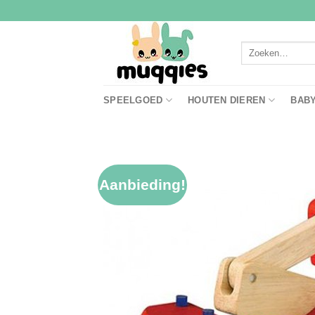
Ga
naar
inhoud
Zoeken
naar:
SPEELGOED
HOUTEN DIEREN
BAB
Aanbieding!