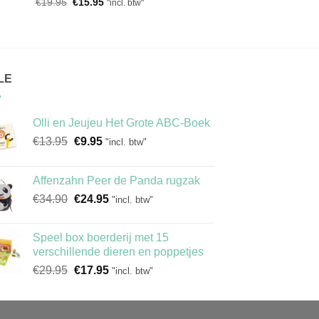
Oorspronkelijke
Huidige
€
19.95
€
15.95
"incl. btw"
prijs
prijs
was:
is:
€19.95.
€15.95.
LE
Olli en Jeujeu Het Grote ABC-Boek
Oorspronkelijke
Huidige
€
13.95
€
9.95
"incl. btw"
prijs
prijs
was:
is:
Affenzahn Peer de Panda rugzak
€13.95.
€9.95.
Oorspronkelijke
Huidige
€
34.90
€
24.95
"incl. btw"
prijs
prijs
was:
is:
Speel box boerderij met 15
€34.90.
€24.95.
verschillende dieren en poppetjes
Oorspronkelijke
Huidige
€
29.95
€
17.95
"incl. btw"
prijs
prijs
was:
is:
€29.95.
€17.95.