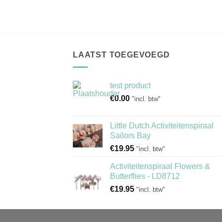
LAATST TOEGEVOEGD
test product
€
0.00
"incl. btw"
Little Dutch Activiteitenspiraal
Sailors Bay
€
19.95
"incl. btw"
Activiteitenspiraal Flowers &
Butterflies - LD8712
€
19.95
"incl. btw"