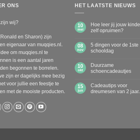
ER ONS
HET LAATSTE NIEUWS
zijn wij?
Hoe leer jij jouw kind
10
mei
zelf opruimen?
(Ronald en Sharon) zijn
Geen
reacties
n eigenaar van muqqies.nl.
5 dingen voor de 1ste
op
08
Hoe
nov
schooldag
idee om muqqies.nl te
leer
jij
Geen
nnen is een aantal jaren
jouw
reacties
Duurzame
kinderen
op
10
den begonnen te borrelen.
zelf
5
okt
schoencadeautjes
opruimen?
dingen
e zijn er dagelijks mee bezig
voor
Geen
de
reacties
et voor jullie een feestje te
Cadeautips voor
1ste
op
15
schooldag
Duurzame
jun
n met de mooiste producten.
dreumesen van 2 jaar.
schoencadeautjes
Geen
reacties
op
Cadeautips
voor
dreumesen
van
2
jaar.