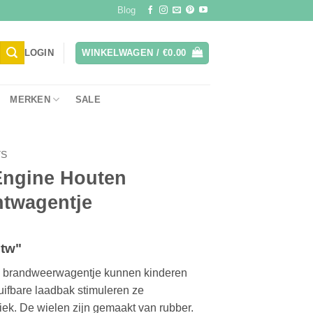
Blog
LOGIN
WINKELWAGEN /
€
0.00
MERKEN
SALE
YS
Engine Houten
twagentje
lijke
ge
btw"
e brandweerwagentje kunnen kinderen
huifbare laadbak stimuleren ze
iek. De wielen zijn gemaakt van rubber.