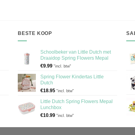
was:
is:
was:
is:
€9.95.
€6.95.
€8.95.
€4.95.
BESTE KOOP
SA
Schoolbeker van Little Dutch met
Draaidop Spring Flowers Mepal
€
9.99
"incl. btw"
Spring Flower Kindertas Little
Dutch
€
18.95
"incl. btw"
Little Dutch Spring Flowers Mepal
Lunchbox
€
10.99
"incl. btw"