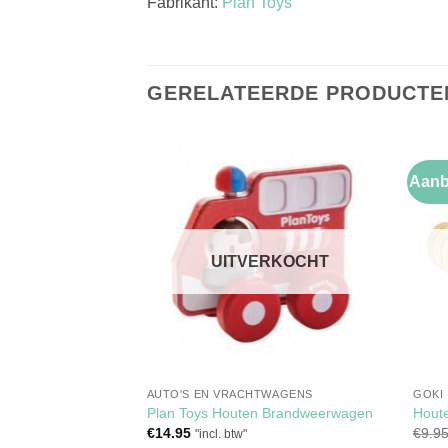
Fabrikant:
Plan Toys
GERELATEERDE PRODUCTE
Aanb
Toevoegen
Toevoegen
aan
aan
verlanglijst
verlanglijst
UITVERKOCHT
ED
AUTO'S EN VRACHTWAGENS
GOKI
je Lichtblauw
Plan Toys Houten Brandweerwagen
Houte
ijke
ge
€
14.95
€
9.9
btw"
"incl. btw"