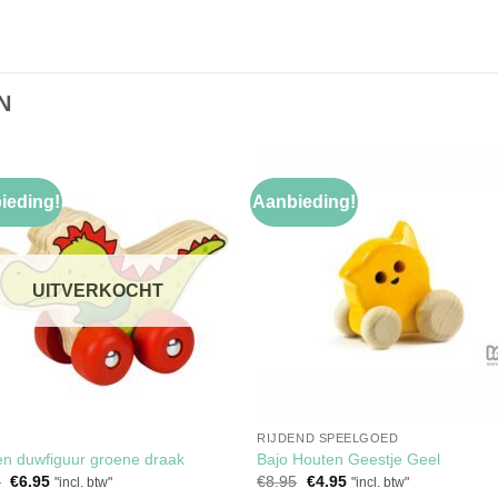
N
ieding!
Aanbieding!
Toevoegen
Toevoe
aan
aan
verlanglijst
verlangli
UITVERKOCHT
RIJDEND SPEELGOED
n duwfiguur groene draak
Bajo Houten Geestje Geel
Oorspronkelijke
Huidige
Oorspronkelijke
Huidige
5
€
6.95
€
8.95
€
4.95
"incl. btw"
"incl. btw"
prijs
prijs
prijs
prijs