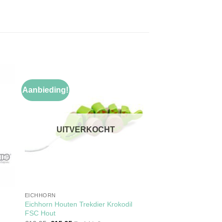
Aanbieding!
gen
Toevoegen
aan
jst
verlanglijst
UITVERKOCHT
EICHHORN
Eichhorn Houten Trekdier Krokodil
FSC Hout