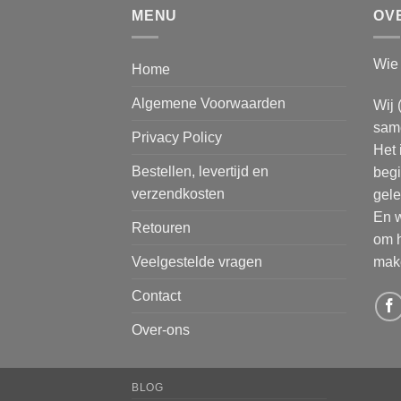
MENU
OV
Wie 
Home
Algemene Voorwaarden
Wij 
same
Privacy Policy
Het 
Bestellen, levertijd en
begi
verzendkosten
gele
En w
Retouren
om h
make
Veelgestelde vragen
Contact
Over-ons
BLOG