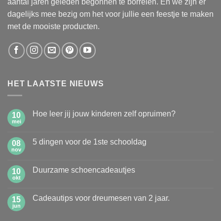
aantal jaren geleden begonnen te borrelen. En we zijn er
dagelijks mee bezig om het voor jullie een feestje te maken
met de mooiste producten.
HET LAATSTE NIEUWS
Hoe leer jij jouw kinderen zelf opruimen?
10
mei
Geen
reacties
op
5 dingen voor de 1ste schooldag
08
Hoe
leer
nov
Geen
jij
reacties
jouw
op
kinderen
Duurzame schoencadeautjes
10
5
zelf
dingen
okt
Geen
opruimen?
voor
reacties
de
op
1ste
Cadeautips voor dreumesen van 2 jaar.
15
Duurzame
schooldag
schoencadeautjes
jun
Geen
reacties
op