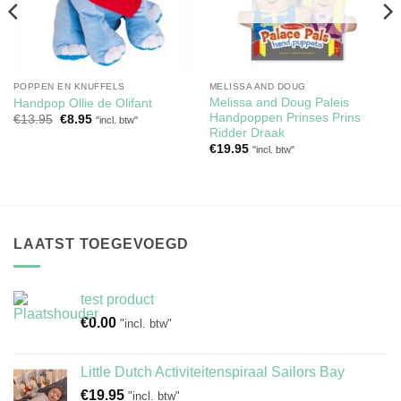
POPPEN EN KNUFFELS
MELISSA AND DOUG
Melissa and Doug Paleis
Handpop Ollie de Olifant
Handpoppen Prinses Prins
Oorspronkelijke
Huidige
€
13.95
€
8.95
"incl. btw"
prijs
prijs
Ridder Draak
was:
is:
€
19.95
"incl. btw"
€13.95.
€8.95.
LAATST TOEGEVOEGD
test product
€
0.00
"incl. btw"
Little Dutch Activiteitenspiraal Sailors Bay
€
19.95
"incl. btw"