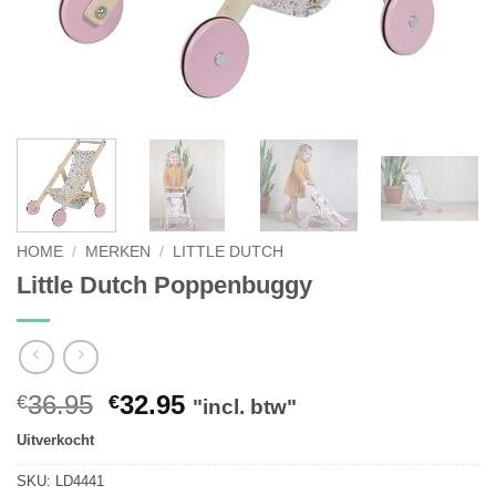
HOME
/
MERKEN
/
LITTLE DUTCH
Little Dutch Poppenbuggy
Oorspronkelijke
Huidige
36.95
32.95
€
€
"incl. btw"
prijs
prijs
Uitverkocht
was:
is:
€36.95.
€32.95.
SKU:
LD4441