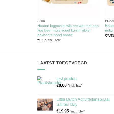
EN
GOKI
PUZZ
ri dieren 28 delig
Houten legpuzzel wie eet wat met een
Houte
koe beer muis vogel konijn kikker
delig
eekhoorn hond paard.
€
7.9
€
9.95
"incl. btw"
LAATST TOEGEVOEGD
test product
€
0.00
"incl. btw"
Little Dutch Activiteitenspiraal
Sailors Bay
€
19.95
"incl. btw"