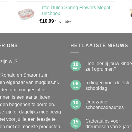
Little Dutch Spring Flowers Mepal
Lunchbox
€
10.99
"incl. btw"
ER ONS
HET LAATSTE NIEUWS
zijn wij?
Hoe leer jij jouw kind
10
mei
zelf opruimen?
(Ronald en Sharon) zijn
Geen
reacties
n eigenaar van muqqies.nl.
5 dingen voor de 1ste
op
08
Hoe
nov
schooldag
idee om muqqies.nl te
leer
jij
Geen
nnen is een aantal jaren
jouw
reacties
Duurzame
kinderen
op
10
den begonnen te borrelen.
zelf
5
okt
schoencadeautjes
opruimen?
dingen
e zijn er dagelijks mee bezig
voor
Geen
de
reacties
et voor jullie een feestje te
Cadeautips voor
1ste
op
15
schooldag
Duurzame
jun
n met de mooiste producten.
dreumesen van 2 jaar.
schoencadeautjes