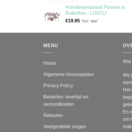
Activiteitenspiraal Flowers &
Butterflies - LD8712
€
19.95
"incl. btw"
MENU
OV
Wie 
Home
Algemene Voorwaarden
Wij 
same
Privacy Policy
Het 
Bestellen, levertijd en
begi
verzendkosten
gele
En w
Retouren
om h
make
Veelgestelde vragen