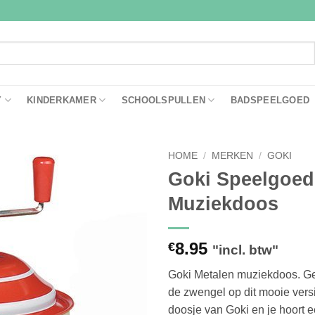
Y
KINDERKAMER
SCHOOLSPULLEN
BADSPEELGOED
HOME
/
MERKEN
/
GOKI
Goki Speelgoed
Toevoegen
Muziekdoos
aan
verlanglijst
8.95
€
"incl. btw"
Goki Metalen muziekdoos. Ge
de zwengel op dit mooie vers
doosje van Goki en je hoort e