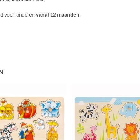
t voor kinderen
vanaf 12 maanden
.
N
Toevoegen
Toevoe
aan
aan
verlanglijst
verlangli