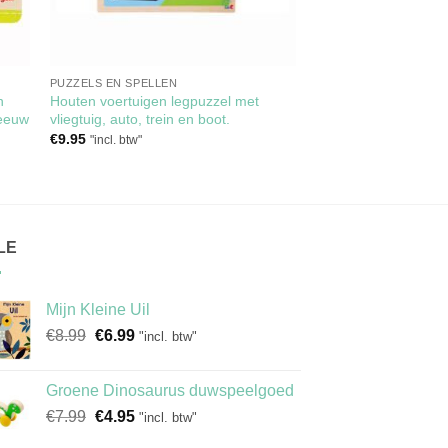
PUZZELS EN SPELLEN
n
Houten voertuigen legpuzzel met
 leeuw
vliegtuig, auto, trein en boot.
€
9.95
"incl. btw"
LE
Mijn Kleine Uil
Oorspronkelijke
Huidige
€
8.99
€
6.99
"incl. btw"
prijs
prijs
was:
is:
Groene Dinosaurus duwspeelgoed
€8.99.
€6.99.
Oorspronkelijke
Huidige
€
7.99
€
4.95
"incl. btw"
prijs
prijs