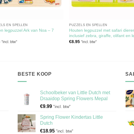
ELS EN SPELLEN
PUZZELS EN SPELLEN
n legpuzzel Ark van Noa – 7
Houten legpuzzel met safari diere
inclusief zebra, giraffe, olifant en
5
€
8.95
"incl. btw"
"incl. btw"
BESTE KOOP
SA
Schoolbeker van Little Dutch met
Draaidop Spring Flowers Mepal
€
9.99
"incl. btw"
Spring Flower Kindertas Little
Dutch
€
18.95
"incl. btw"