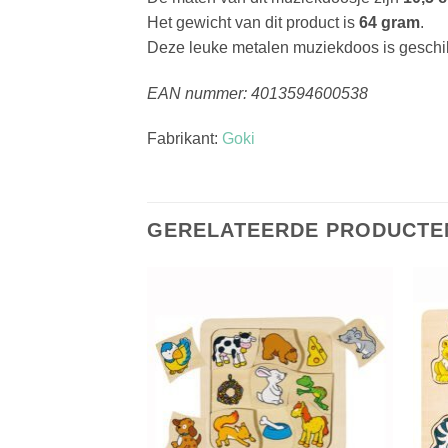
Het gewicht van dit product is
64 gram
.
Deze leuke metalen muziekdoos is geschik
EAN nummer: 4013594600538
Fabrikant:
Goki
GERELATEERDE PRODUCTE
Toevoegen
Toevoegen
aan
aan
verlanglijst
verlanglijst
RKOCHT