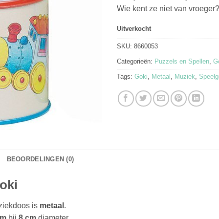
Wie kent ze niet van vroeger
Uitverkocht
SKU:
8660053
Categorieën:
Puzzels en Spellen
,
G
Tags:
Goki
,
Metaal
,
Muziek
,
Speelg
BEOORDELINGEN (0)
oki
uziekdoos is
metaal
.
cm
bij
8 cm
diameter.