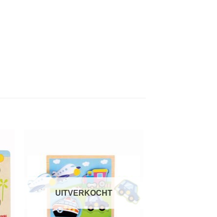
gen
Toevoegen
aan
jst
verlanglijst
UITVERKOCHT