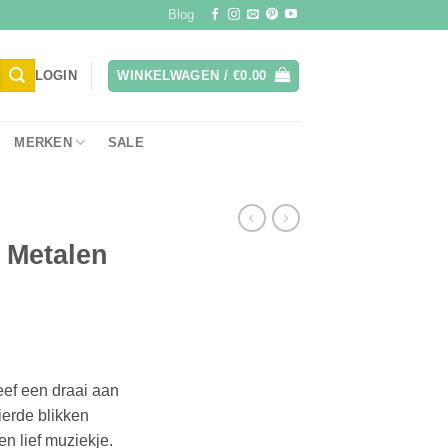
Blog
LOGIN
WINKELWAGEN /
€
0.00
MERKEN
SALE
 Metalen
ef een draai aan
ierde blikken
en lief muziekje.