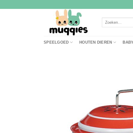
Ga
naar
inhoud
Zoeken
naar:
SPEELGOED
HOUTEN DIEREN
BAB