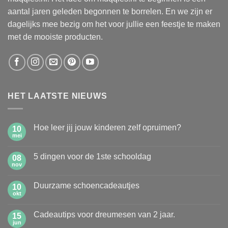
aantal jaren geleden begonnen te borrelen. En we zijn er
dagelijks mee bezig om het voor jullie een feestje te maken
met de mooiste producten.
HET LAATSTE NIEUWS
Hoe leer jij jouw kinderen zelf opruimen?
10
mei
Geen
reacties
op
5 dingen voor de 1ste schooldag
08
Hoe
leer
nov
Geen
jij
reacties
jouw
op
kinderen
Duurzame schoencadeautjes
10
5
zelf
dingen
okt
Geen
opruimen?
voor
reacties
de
op
1ste
Cadeautips voor dreumesen van 2 jaar.
15
Duurzame
schooldag
schoencadeautjes
jun
Geen