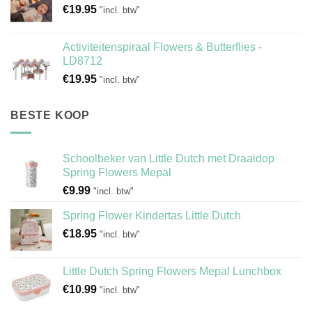
€
19.95
"incl. btw"
Activiteitenspiraal Flowers & Butterflies -
LD8712
€
19.95
"incl. btw"
BESTE KOOP
Schoolbeker van Little Dutch met Draaidop
Spring Flowers Mepal
€
9.99
"incl. btw"
Spring Flower Kindertas Little Dutch
€
18.95
"incl. btw"
Little Dutch Spring Flowers Mepal Lunchbox
€
10.99
"incl. btw"