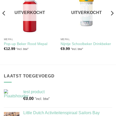
aan
aan
verlanglijst
verlanglijst
UITVERKOCHT
UITVERKOCHT
MEPAL
MEPAL
Pop-up Beker Rood Mepal
Nijntje Schoolbeker Drinkbeker
€
12.99
€
9.99
"incl. btw"
"incl. btw"
LAATST TOEGEVOEGD
test product
€
0.00
"incl. btw"
Little Dutch Activiteitenspiraal Sailors Bay