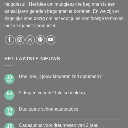
muqqies.nl. Het idee om muqqies.nl te beginnen is een
aantal jaren geleden begonnen te borrelen. En we zijn er
dagelijks mee bezig om het voor jullie een feestje te maken
met de mooiste producten.
HET LAATSTE NIEUWS
Hoe leer jij jouw kinderen zelf opruimen?
10
mei
Geen
reacties
op
5 dingen voor de 1ste schooldag
08
Hoe
leer
nov
Geen
jij
reacties
jouw
op
kinderen
Duurzame schoencadeautjes
10
5
zelf
dingen
okt
Geen
opruimen?
voor
reacties
de
op
1ste
Cadeautips voor dreumesen van 2 jaar.
15
Duurzame
schooldag