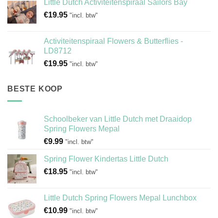
Little Dutch Activiteitenspiraal Sailors Bay
€
19.95
"incl. btw"
Activiteitenspiraal Flowers & Butterflies -
LD8712
€
19.95
"incl. btw"
BESTE KOOP
Schoolbeker van Little Dutch met Draaidop
Spring Flowers Mepal
€
9.99
"incl. btw"
Spring Flower Kindertas Little Dutch
€
18.95
"incl. btw"
Little Dutch Spring Flowers Mepal Lunchbox
€
10.99
"incl. btw"