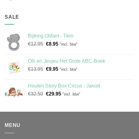
SALE
Bijtring Olifant - Tikiri
Oorspronkelijke
Huidige
€
12.95
€
8.95
"incl. btw"
prijs
prijs
was:
is:
Olli en Jeujeu Het Grote ABC-Boek
€12.95.
€8.95.
Oorspronkelijke
Huidige
€
13.95
€
9.95
"incl. btw"
prijs
prijs
was:
is:
Houten Story Box Circus - Janod
€13.95.
€9.95.
Oorspronkelijke
Huidige
€
32.50
€
29.95
"incl. btw"
prijs
prijs
was:
is:
€32.50.
€29.95.
MENU