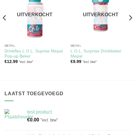
aan
aan
verlanglijst
verlanglijst
UITVERKOCHT
UITVERKOCHT
MEPAL
MEPAL
Drinkfles L.O.L. Suprise Mepal
L.O.L. Surprise Drinkbeker
Pop-up Beker
Mepal
€
12.99
€
9.99
"incl. btw"
"incl. btw"
LAATST TOEGEVOEGD
test product
€
0.00
"incl. btw"