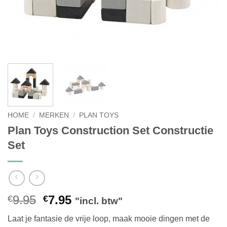
HOME
/
MERKEN
/
PLAN TOYS
Plan Toys Construction Set Constructie
Set
Oorspronkelijke
Huidige
9.95
7.95
€
€
"incl. btw"
prijs
prijs
Laat je fantasie de vrije loop, maak mooie dingen met de
was:
is: