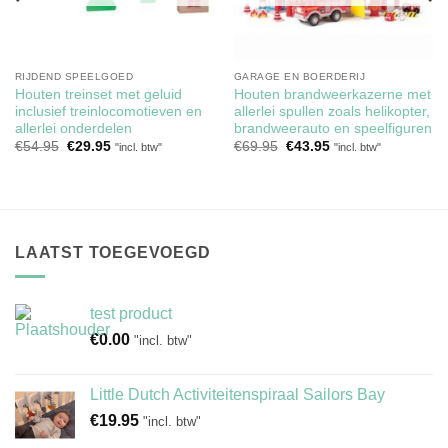
RIJDEND SPEELGOED
GARAGE EN BOERDERIJ
Houten treinset met geluid
Houten brandweerkazerne met
inclusief treinlocomotieven en
allerlei spullen zoals helikopter,
allerlei onderdelen
brandweerauto en speelfiguren
Oorspronkelijke
Huidige
Oorspronkelijke
Huidige
€
54.95
€
29.95
€
69.95
€
43.95
"incl. btw"
"incl. btw"
prijs
prijs
prijs
prijs
was:
is:
was:
is:
€54.95.
€29.95.
€69.95.
€43.95.
LAATST TOEGEVOEGD
test product
€
0.00
"incl. btw"
Little Dutch Activiteitenspiraal Sailors Bay
€
19.95
"incl. btw"