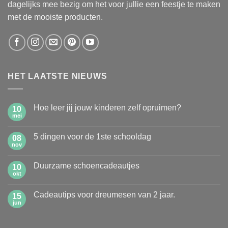
dagelijks mee bezig om het voor jullie een feestje te maken
met de mooiste producten.
HET LAATSTE NIEUWS
Hoe leer jij jouw kinderen zelf opruimen?
10
mei
Geen
reacties
op
5 dingen voor de 1ste schooldag
08
Hoe
leer
nov
Geen
jij
reacties
jouw
op
kinderen
Duurzame schoencadeautjes
10
5
zelf
dingen
okt
Geen
opruimen?
voor
reacties
de
op
1ste
Cadeautips voor dreumesen van 2 jaar.
15
Duurzame
schooldag
schoencadeautjes
jun
Geen
reacties
op
Cadeautips