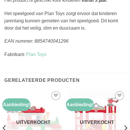
Het product is geschikt voor kinderen
vanaf 3 jaar
.
Het speelgoed van Plan Toys zorgt ervoor dat kinderen
jarenlang kunnen genieten van het speelgoed. Dit komt
door dat het veilig, slim en duurzaam is.
EAN nummer: 8854740041296
Fabrikant:
Plan Toys
GERELATEERDE PRODUCTEN
Aanbieding!
Aanbieding!
Toevoegen
Toevoegen
aan
aan
verlanglijst
verlanglijst
UITVERKOCHT
UITVERKOCHT