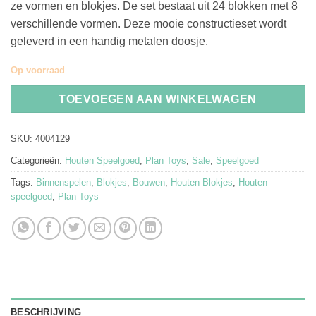
ze vormen en blokjes. De set bestaat uit 24 blokken met 8
€9.95.
€7.95.
verschillende vormen. Deze mooie constructieset wordt
geleverd in een handig metalen doosje.
Op voorraad
TOEVOEGEN AAN WINKELWAGEN
SKU:
4004129
Categorieën:
Houten Speelgoed
,
Plan Toys
,
Sale
,
Speelgoed
Tags:
Binnenspelen
,
Blokjes
,
Bouwen
,
Houten Blokjes
,
Houten
speelgoed
,
Plan Toys
BESCHRIJVING