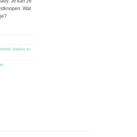
baby. Je kan ze
astknopen. Wat
je?
rofiele doeken en
ri