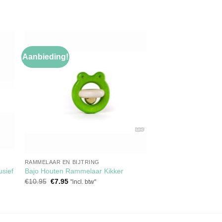
Aanbieding!
gen
Toevoegen
aan
jst
verlanglijst
RAMMELAAR EN BIJTRING
usief
Bajo Houten Rammelaar Kikker
Oorspronkelijke
Huidige
€
10.95
€
7.95
"incl. btw"
prijs
prijs
was:
is:
€10.95.
€7.95.