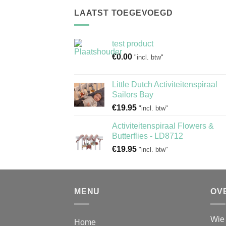
LAATST TOEGEVOEGD
test product
€
0.00
"incl. btw"
Little Dutch Activiteitenspiraal
Sailors Bay
€
19.95
"incl. btw"
Activiteitenspiraal Flowers &
Butterflies - LD8712
€
19.95
"incl. btw"
MENU
OV
Wie 
Home