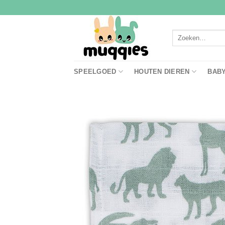
Ga
naar
inhoud
Zoeken
naar:
SPEELGOED
HOUTEN DIEREN
BAB