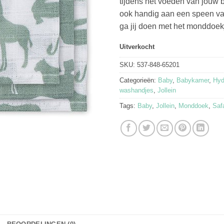
tijdens het voeden van jouw 
ook handig aan een speen v
ga jij doen met het monddoek
Uitverkocht
SKU:
537-848-65201
Categorieën:
Baby
,
Babykamer
,
Hyd
washandjes
,
Jollein
Tags:
Baby
,
Jollein
,
Monddoek
,
Safa