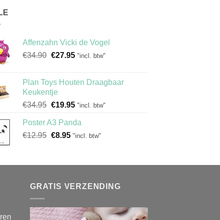
LE
Affenzahn Vicki de Vogel
Oorspronkelijke
Huidige
€
34.90
€
27.95
"incl. btw"
prijs
prijs
was:
is:
Plan Toys Houten Draagbaar
€34.90.
€27.95.
Keukentje
Oorspronkelijke
Huidige
€
34.95
€
19.95
"incl. btw"
prijs
prijs
Poster A3 Panda
was:
is:
Oorspronkelijke
Huidige
€
12.95
€34.95.
€
8.95
€19.95.
"incl. btw"
prijs
prijs
was:
is:
€12.95.
€8.95.
GRATIS VERZENDING
eren