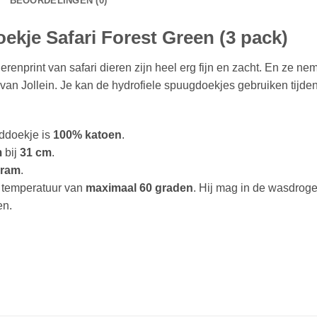
BEOORDELINGEN (0)
ekje Safari Forest Green (3 pack)
enprint van safari dieren zijn heel erg fijn en zacht. En ze ne
 van Jollein. Je kan de hydrofiele spuugdoekjes gebruiken tijd
nddoekje is
100% katoen
.
m
bij
31 cm
.
gram
.
 temperatuur van
maximaal 60 graden
. Hij mag in de wasdrog
en.