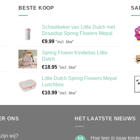
BESTE KOOP
SA
Schoolbeker van Little Dutch met
Draaidop Spring Flowers Mepal
€
9.99
"incl. btw"
Spring Flower Kindertas Little
Dutch
€
18.95
"incl. btw"
Little Dutch Spring Flowers Mepal
Lunchbox
€
10.99
"incl. btw"
ER ONS
HET LAATSTE NIEUWS
zijn wij?
Hoe leer jij jouw kind
10