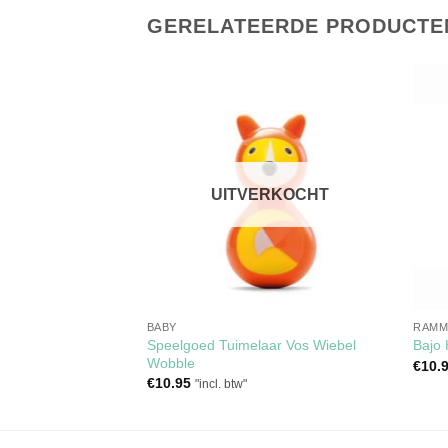
GERELATEERDE PRODUCTE
Toevoegen
Toevoegen
aan
aan
verlanglijst
verlanglijst
UITVERKOCHT
BABY
RAMM
Speelgoed Tuimelaar Vos Wiebel
 Tikiri
Bajo
Wobble
€
10.
€
10.95
"incl. btw"