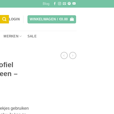
Blog
LOGIN
WINKELWAGEN /
€
0.00
MERKEN
SALE
fiel
reen –
oekjes gebruiken