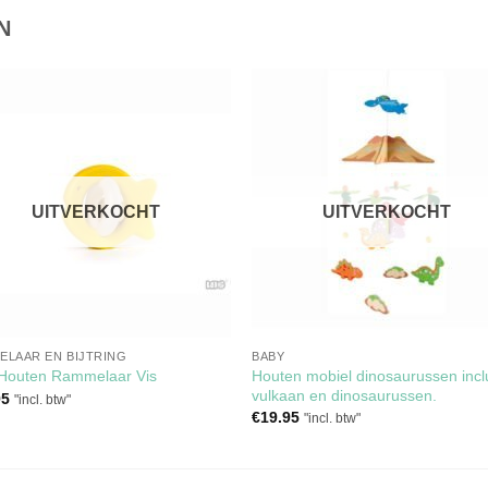
N
Toevoegen
Toevoe
aan
aan
verlanglijst
verlangli
UITVERKOCHT
UITVERKOCHT
ELAAR EN BIJTRING
BABY
Houten mobiel dinosaurussen incl
 Houten Rammelaar Vis
vulkaan en dinosaurussen.
95
"incl. btw"
€
19.95
"incl. btw"