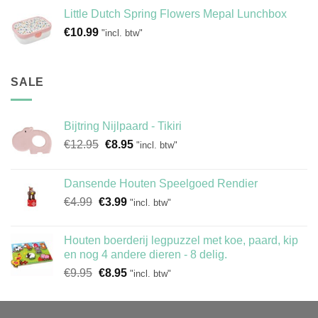
Little Dutch Spring Flowers Mepal Lunchbox
€
10.99
"incl. btw"
SALE
Bijtring Nijlpaard - Tikiri
Oorspronkelijke
Huidige
€
12.95
€
8.95
"incl. btw"
prijs
prijs
was:
is:
Dansende Houten Speelgoed Rendier
€12.95.
€8.95.
Oorspronkelijke
Huidige
€
4.99
€
3.99
"incl. btw"
prijs
prijs
was:
is:
Houten boerderij legpuzzel met koe, paard, kip
€4.99.
€3.99.
en nog 4 andere dieren - 8 delig.
Oorspronkelijke
Huidige
€
9.95
€
8.95
"incl. btw"
prijs
prijs
was:
is:
€9.95.
€8.95.