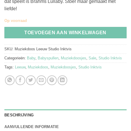
dat speelt is Brahms Lullaby. Stoer maar gemaakt met
liefde!
Op voorraad
TOEVOEGEN AAN WINKELWAGEN
SKU:
Muziekdoos Leeuw Studio Inktvis
Categorieën:
Baby
,
Babyspullen
,
Muziekdoosjes
,
Sale
,
Studio Inktvis
Tags:
Leeuw
,
Muziekdoos
,
Muziekdoosjes
,
Studio Inktvis
BESCHRIJVING
AANVULLENDE INFORMATIE