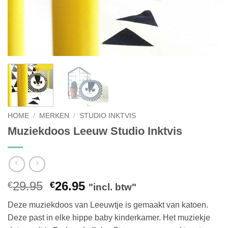
HOME
/
MERKEN
/
STUDIO INKTVIS
Muziekdoos Leeuw Studio Inktvis
Oorspronkelijke
Huidige
29.95
26.95
€
€
"incl. btw"
prijs
prijs
Deze muziekdoos van Leeuwtje is gemaakt van katoen.
was:
is:
Deze past in elke hippe baby kinderkamer. Het muziekje
€29.95.
€26.95.