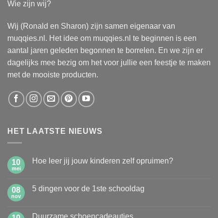
Wie zijn wij?
Wij (Ronald en Sharon) zijn samen eigenaar van
muqqies.nl. Het idee om muqqies.nl te beginnen is een
aantal jaren geleden begonnen te borrelen. En we zijn er
dagelijks mee bezig om het voor jullie een feestje te maken
met de mooiste producten.
HET LAATSTE NIEUWS
Hoe leer jij jouw kinderen zelf opruimen?
10
mei
Geen
reacties
op
5 dingen voor de 1ste schooldag
08
Hoe
leer
nov
Geen
jij
reacties
jouw
op
kinderen
Duurzame schoencadeautjes
10
5