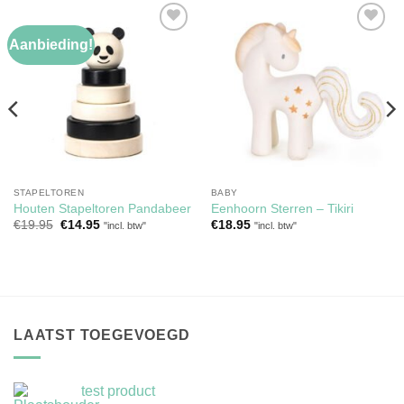
Aanbieding!
Toevoegen
Toevoegen
aan
aan
verlanglijst
verlanglijst
STAPELTOREN
BABY
Houten Stapeltoren Pandabeer
Eenhoorn Sterren – Tikiri
Oorspronkelijke
Huidige
€
19.95
€
14.95
€
18.95
"incl. btw"
"incl. btw"
prijs
prijs
was:
is:
€19.95.
€14.95.
LAATST TOEGEVOEGD
test product