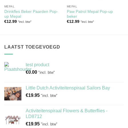
MEPAL
MEPAL
Drinkfles Beker Paarden Pop-
Paw Patrol Mepal Pop-up
up Mepal
beker
€
12.99
€
12.99
"incl. btw"
"incl. btw"
LAATST TOEGEVOEGD
test product
€
0.00
"incl. btw"
Little Dutch Activiteitenspiraal Sailors Bay
€
19.95
"incl. btw"
Activiteitenspiraal Flowers & Butterflies -
LD8712
€
19.95
"incl. btw"