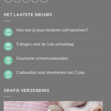
HET LAATSTE NIEUWS
Hoe leer jij jouw kinderen zelf opruimen?
10
mei
Geen
reacties
op
5 dingen voor de 1ste schooldag
08
Hoe
leer
nov
Geen
jij
reacties
jouw
op
kinderen
Duurzame schoencadeautjes
10
5
zelf
dingen
okt
Geen
opruimen?
voor
reacties
de
op
1ste
Cadeautips voor dreumesen van 2 jaar.
15
Duurzame
schooldag
schoencadeautjes
jun
Geen
reacties
op
Cadeautips
GRATIS VERZENDING
voor
dreumesen
van
2
jaar.