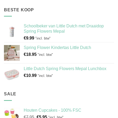
BESTE KOOP
Schoolbeker van Little Dutch met Draaidop
Spring Flowers Mepal
€
9.99
"incl. btw"
Spring Flower Kindertas Little Dutch
€
18.95
"incl. btw"
Little Dutch Spring Flowers Mepal Lunchbox
€
10.99
"incl. btw"
SALE
Houten Cupcakes - 100% FSC
Oorspronkelijke
Huidige
€
7.95
€
5.95
"incl. btw"