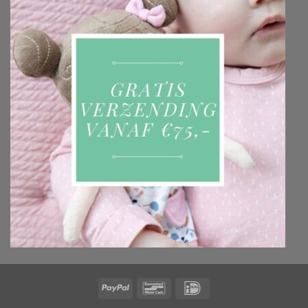
PayPal
Bancontact
IDeal