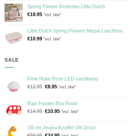
Spring Flower Kindertas Little Dutch
€
18.95
"incl. btw"
Little Dutch Spring Flowers Mepal Lunchbox
€
10.99
"incl. btw"
SALE
Flow Nuke Roze LED nachtlamp
Oorspronkelijke
Huidige
€
12.95
€
8.95
"incl. btw"
prijs
prijs
was:
is:
Bajo Houten Bus Rood
€12.95.
€8.95.
Oorspronkelijke
Huidige
€
14.95
€
10.95
"incl. btw"
prijs
prijs
was:
is:
Olli en Jeujeu Knuffel Olli Groot
€14.95.
€10.95.
Oorspronkelijke
Huidige
€
59.95
€
34.95
"incl. btw"