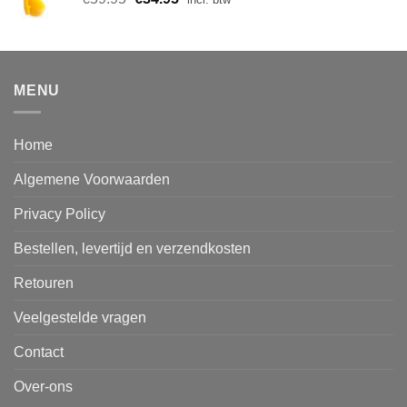
prijs
prijs
was:
is:
€59.95.
€34.95.
MENU
Home
Algemene Voorwaarden
Privacy Policy
Bestellen, levertijd en verzendkosten
Retouren
Veelgestelde vragen
Contact
Over-ons