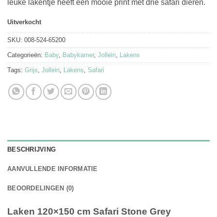
leuke lakentje heeft een mooie print met drie safari dieren.
Uitverkocht
SKU:
008-524-65200
Categorieën:
Baby
,
Babykamer
,
Jollein
,
Lakens
Tags:
Grijs
,
Jollein
,
Lakens
,
Safari
BESCHRIJVING
AANVULLENDE INFORMATIE
BEOORDELINGEN (0)
Laken 120×150 cm Safari Stone Grey