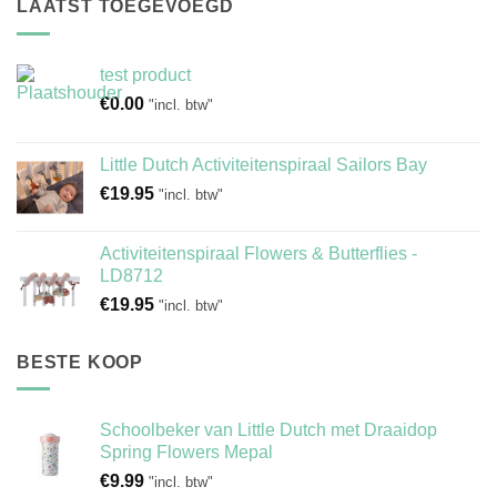
LAATST TOEGEVOEGD
test product
€
0.00
"incl. btw"
Little Dutch Activiteitenspiraal Sailors Bay
€
19.95
"incl. btw"
Activiteitenspiraal Flowers & Butterflies -
LD8712
€
19.95
"incl. btw"
BESTE KOOP
Schoolbeker van Little Dutch met Draaidop
Spring Flowers Mepal
€
9.99
"incl. btw"