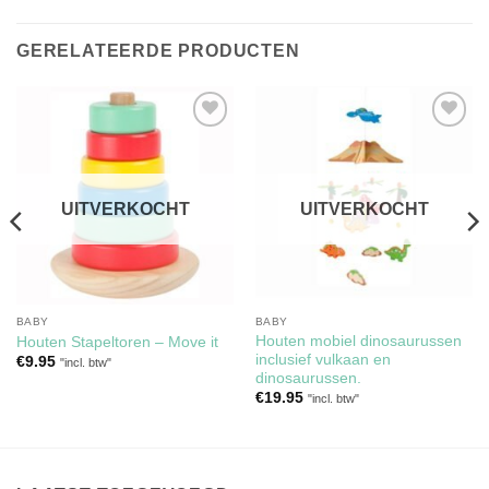
GERELATEERDE PRODUCTEN
Toevoegen
Toevoegen
aan
aan
verlanglijst
verlanglijst
UITVERKOCHT
UITVERKOCHT
BABY
BABY
Houten mobiel dinosaurussen
Houten Stapeltoren – Move it
inclusief vulkaan en
€
9.95
"incl. btw"
dinosaurussen.
€
19.95
"incl. btw"