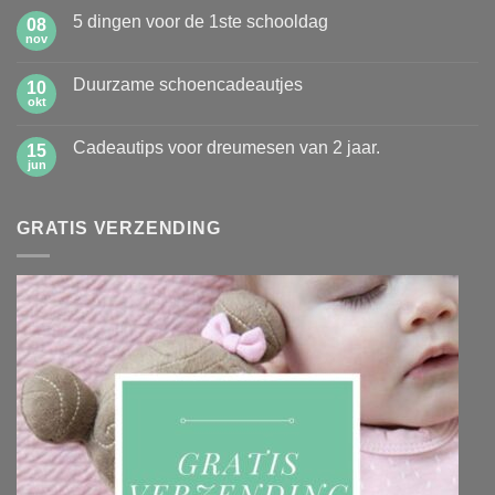
op
5 dingen voor de 1ste schooldag
08
Hoe
leer
nov
Geen
jij
reacties
jouw
op
kinderen
Duurzame schoencadeautjes
10
5
zelf
dingen
okt
Geen
opruimen?
voor
reacties
de
op
1ste
Cadeautips voor dreumesen van 2 jaar.
15
Duurzame
schooldag
schoencadeautjes
jun
Geen
reacties
op
Cadeautips
GRATIS VERZENDING
voor
dreumesen
van
2
jaar.