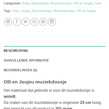
Categorieën:
Baby
,
Babyspullen
,
Muziekdoosjes
,
Olli en Jeujeu
,
Sale
Tags:
Grijs
,
Jeujeu
,
Muziekdoosje
,
Muziekdoosjes
,
Olli en Jeujeu
BESCHRIJVING
AANVULLENDE INFORMATIE
BEOORDELINGEN (0)
Olli en Jeujeu muziekdoosje
Het materiaal dat gebruikt is voor dit muziekdoosje is
wolvilt
.
De maten van dit muziekdoosje is ongeveer
25 cm
hoog.
Het gewicht van dit product is
201 gram
.