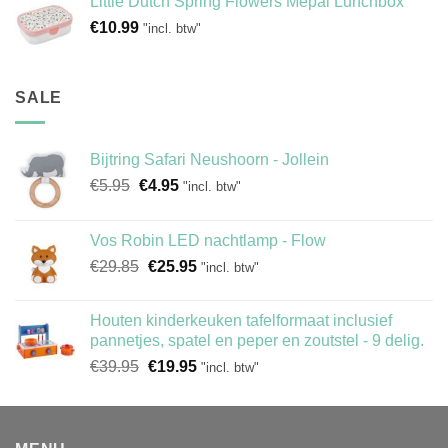
Little Dutch Spring Flowers Mepal Lunchbox
€
10.99
"incl. btw"
SALE
Bijtring Safari Neushoorn - Jollein
Oorspronkelijke
Huidige
€
5.95
€
4.95
"incl. btw"
prijs
prijs
was:
is:
Vos Robin LED nachtlamp - Flow
€5.95.
€4.95.
Oorspronkelijke
Huidige
€
29.85
€
25.95
"incl. btw"
prijs
prijs
was:
is:
Houten kinderkeuken tafelformaat inclusief
€29.85.
€25.95.
pannetjes, spatel en peper en zoutstel - 9 delig.
Oorspronkelijke
Huidige
€
39.95
€
19.95
"incl. btw"
prijs
prijs
was:
is:
€39.95.
€19.95.