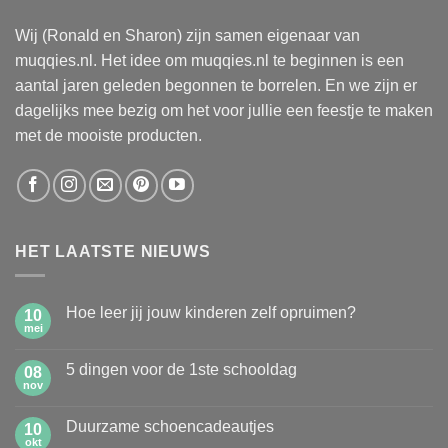
Wij (Ronald en Sharon) zijn samen eigenaar van
muqqies.nl. Het idee om muqqies.nl te beginnen is een
aantal jaren geleden begonnen te borrelen. En we zijn er
dagelijks mee bezig om het voor jullie een feestje te maken
met de mooiste producten.
HET LAATSTE NIEUWS
Hoe leer jij jouw kinderen zelf opruimen?
10
mei
Geen
reacties
op
5 dingen voor de 1ste schooldag
08
Hoe
leer
nov
Geen
jij
reacties
jouw
op
kinderen
Duurzame schoencadeautjes
10
5
zelf
dingen
okt
Geen