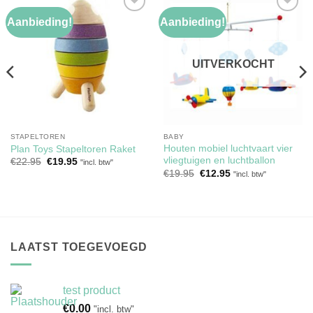
Aanbieding!
Aanbieding!
Toevoegen
Toevoegen
aan
aan
verlanglijst
verlanglijst
UITVERKOCHT
STAPELTOREN
BABY
Houten mobiel luchtvaart vier
Plan Toys Stapeltoren Raket
vliegtuigen en luchtballon
Oorspronkelijke
Huidige
€
22.95
€
19.95
"incl. btw"
prijs
prijs
Oorspronkelijke
Huidige
€
19.95
€
12.95
"incl. btw"
was:
is:
prijs
prijs
€22.95.
€19.95.
was:
is:
€19.95.
€12.95.
LAATST TOEGEVOEGD
test product
€
0.00
"incl. btw"