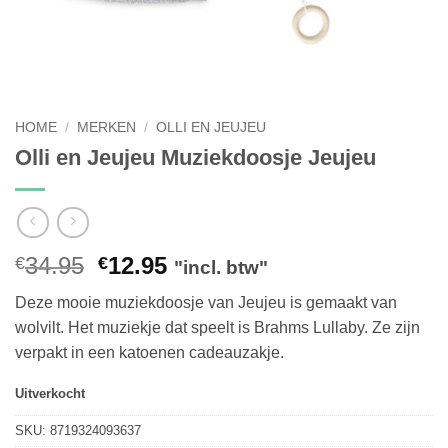
HOME
/
MERKEN
/
OLLI EN JEUJEU
Olli en Jeujeu Muziekdoosje Jeujeu
Oorspronkelijke
Huidige
34.95
12.95
€
€
"incl. btw"
prijs
prijs
Deze mooie muziekdoosje van Jeujeu is gemaakt van
was:
is:
wolvilt. Het muziekje dat speelt is Brahms Lullaby. Ze zijn
€34.95.
€12.95.
verpakt in een katoenen cadeauzakje.
Uitverkocht
SKU:
8719324093637