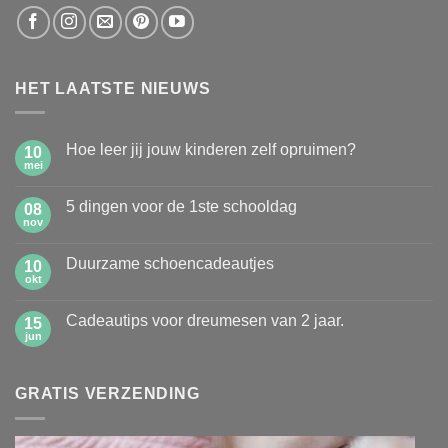
HET LAATSTE NIEUWS
Hoe leer jij jouw kinderen zelf opruimen?
10
mei
Geen
reacties
op
5 dingen voor de 1ste schooldag
08
Hoe
leer
nov
Geen
jij
reacties
jouw
op
kinderen
Duurzame schoencadeautjes
10
5
zelf
dingen
okt
Geen
opruimen?
voor
reacties
de
op
1ste
Cadeautips voor dreumesen van 2 jaar.
15
Duurzame
schooldag
schoencadeautjes
jun
Geen
reacties
op
Cadeautips
GRATIS VERZENDING
voor
dreumesen
van
2
jaar.