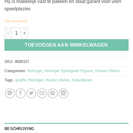
Hij is makkelijk vast te pakken en staat garant voor uren
speelplezier.
Op voorraad
Holztiger Houten Giraffe Baby Etend aantal
TOEVOEGEN AAN WINKELWAGEN
SKU:
8680157
Categorieën:
Holztiger
,
Holztiger Speelgoed Figuren
,
Houten Dieren
Tags:
giraffe
,
Holztiger
,
Houten dieren
,
Safaridieren
BESCHRIJVING