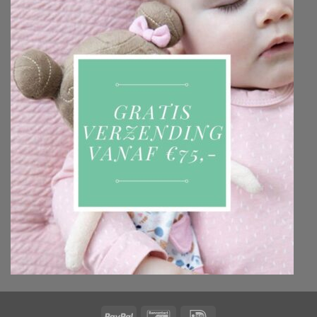
PayPal
Bancontact
IDeal