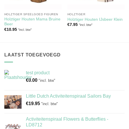
HOLZTIGER SPEELGOED FIGUREN
HOLZTIGER
Holztiger Houten Mama Bruine
Holztiger Houten IJsbeer Klein
Beer
€
7.95
"incl. btw"
€
10.95
"incl. btw"
LAATST TOEGEVOEGD
test product
€
0.00
"incl. btw"
Little Dutch Activiteitenspiraal Sailors Bay
€
19.95
"incl. btw"
Activiteitenspiraal Flowers & Butterflies -
LD8712