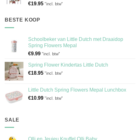
€
19.95
"incl. btw"
BESTE KOOP
Schoolbeker van Little Dutch met Draaidop
Spring Flowers Mepal
€
9.99
"incl. btw"
Spring Flower Kindertas Little Dutch
€
18.95
"incl. btw"
Little Dutch Spring Flowers Mepal Lunchbox
€
10.99
"incl. btw"
SALE
Olli en Jeujeu Knuffel Olli Baby