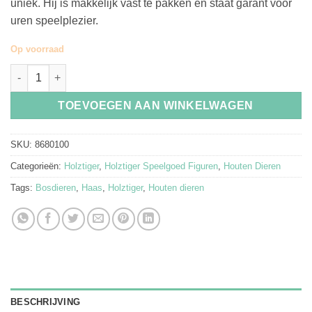
uniek. Hij is makkelijk vast te pakken en staat garant voor
uren speelplezier.
Op voorraad
Holztiger Houten Haas Staand aantal
TOEVOEGEN AAN WINKELWAGEN
SKU:
8680100
Categorieën:
Holztiger
,
Holztiger Speelgoed Figuren
,
Houten Dieren
Tags:
Bosdieren
,
Haas
,
Holztiger
,
Houten dieren
BESCHRIJVING