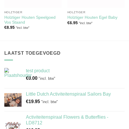
HOLZTIGER
HOLZTIGER
Holztiger Houten Speelgoed
Holztiger Houten Egel Baby
Vos Staand
€
6.95
"incl. btw"
€
8.95
"incl. btw"
LAATST TOEGEVOEGD
test product
€
0.00
"incl. btw"
Little Dutch Activiteitenspiraal Sailors Bay
€
19.95
"incl. btw"
Activiteitenspiraal Flowers & Butterflies -
LD8712