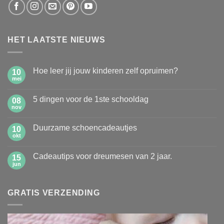
HET LAATSTE NIEUWS
Hoe leer jij jouw kinderen zelf opruimen?
10
mei
Geen
reacties
op
5 dingen voor de 1ste schooldag
08
Hoe
leer
nov
Geen
jij
reacties
jouw
op
kinderen
Duurzame schoencadeautjes
10
5
zelf
dingen
okt
Geen
opruimen?
voor
reacties
de
op
1ste
Cadeautips voor dreumesen van 2 jaar.
15
Duurzame
schooldag
schoencadeautjes
jun
Geen
reacties
op
Cadeautips
GRATIS VERZENDING
voor
dreumesen
van
2
jaar.