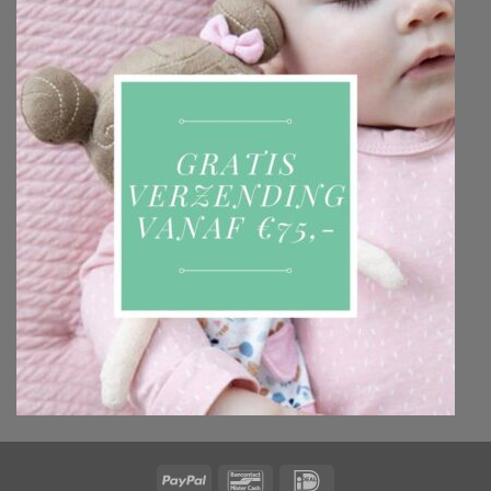
PayPal
Bancontact
IDeal