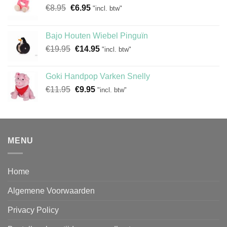
Oorspronkelijke
Huidige
€
8.95
€
6.95
"incl. btw"
prijs
prijs
was:
is:
Bajo Houten Wiebel Pinguïn
€8.95.
€6.95.
Oorspronkelijke
Huidige
€
19.95
€
14.95
"incl. btw"
prijs
prijs
was:
is:
Goki Handpop Varken Snelly
€19.95.
€14.95.
Oorspronkelijke
Huidige
€
11.95
€
9.95
"incl. btw"
prijs
prijs
was:
is:
€11.95.
€9.95.
MENU
Home
Algemene Voorwaarden
Privacy Policy