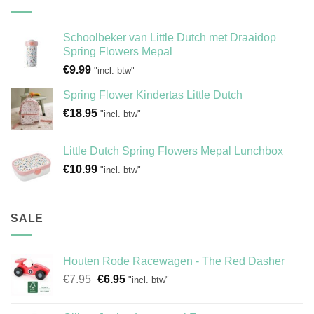
Schoolbeker van Little Dutch met Draaidop
Spring Flowers Mepal
€
9.99
"incl. btw"
Spring Flower Kindertas Little Dutch
€
18.95
"incl. btw"
Little Dutch Spring Flowers Mepal Lunchbox
€
10.99
"incl. btw"
SALE
Houten Rode Racewagen - The Red Dasher
Oorspronkelijke
Huidige
€
7.95
€
6.95
"incl. btw"
prijs
prijs
was:
is: