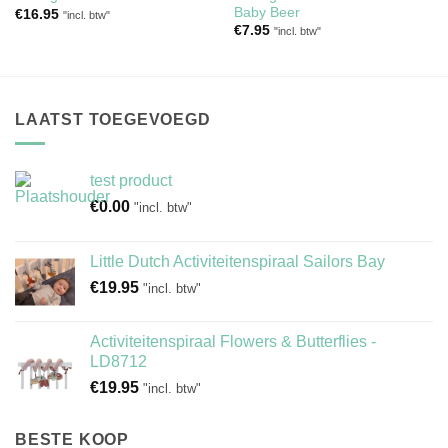
Baby Beer
€
16.95
"incl. btw"
€
7.95
"incl. btw"
LAATST TOEGEVOEGD
test product
€
0.00
"incl. btw"
Little Dutch Activiteitenspiraal Sailors Bay
€
19.95
"incl. btw"
Activiteitenspiraal Flowers & Butterflies -
LD8712
€
19.95
"incl. btw"
BESTE KOOP