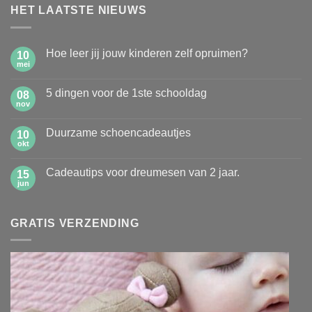
HET LAATSTE NIEUWS
Hoe leer jij jouw kinderen zelf opruimen?
10
mei
Geen
reacties
op
5 dingen voor de 1ste schooldag
08
Hoe
leer
nov
Geen
jij
reacties
jouw
op
kinderen
Duurzame schoencadeautjes
10
5
zelf
dingen
okt
Geen
opruimen?
voor
reacties
de
op
1ste
Cadeautips voor dreumesen van 2 jaar.
15
Duurzame
schooldag
schoencadeautjes
jun
Geen
reacties
op
Cadeautips
GRATIS VERZENDING
voor
dreumesen
van
2
jaar.