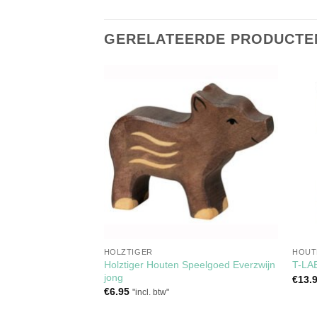
GERELATEERDE PRODUCTE
Toevoegen
Toevoegen
aan
aan
verlanglijst
verlanglijst
HOLZTIGER
HOUT
Speelgoed Kat Bruin
Holztiger Houten Speelgoed Everzwijn
T-LA
jong
€
13.
€
6.95
"incl. btw"