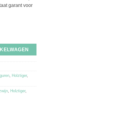
taat garant voor
in aantal
NKELWAGEN
iguren
,
Holztiger
,
zwijn
,
Holztiger
,