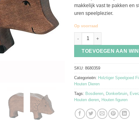
makkelijk vast te pakken en s
uren speelplezier.
Op voorraad
Wild Zwijn Holztiger Donkerbru
TOEVOEGEN AAN WI
SKU:
8680359
Categorieën:
Holztiger Speelgoed F
Houten Dieren
Tags:
Bosdieren
,
Donkerbruin
,
Ever
Houten dieren
,
Houten figuren