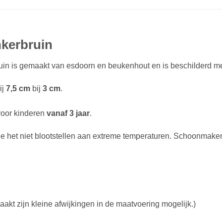
nkerbruin
in is gemaakt van esdoorn en beukenhout en is beschilderd met
ij
7,5
cm
bij
3 cm
.
voor kinderen
vanaf 3 jaar
.
je het niet blootstellen aan extreme temperaturen. Schoonmake
akt zijn kleine afwijkingen in de maatvoering mogelijk.)