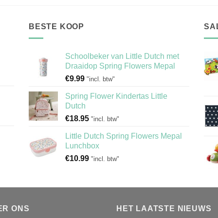
BESTE KOOP
SA
Schoolbeker van Little Dutch met
Draaidop Spring Flowers Mepal
€
9.99
"incl. btw"
Spring Flower Kindertas Little
Dutch
€
18.95
"incl. btw"
Little Dutch Spring Flowers Mepal
Lunchbox
€
10.99
"incl. btw"
ER ONS
HET LAATSTE NIEUWS