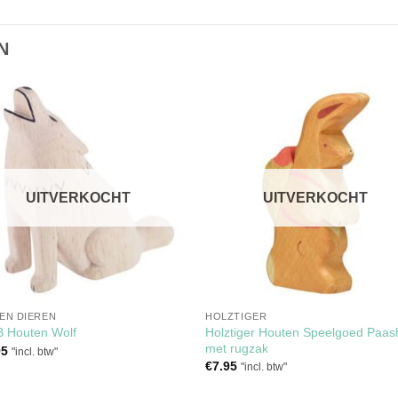
N
Toevoegen
Toevoe
aan
aan
verlanglijst
verlangli
UITVERKOCHT
UITVERKOCHT
EN DIEREN
HOLZTIGER
Holztiger Houten Speelgoed Paa
B Houten Wolf
met rugzak
95
"incl. btw"
€
7.95
"incl. btw"