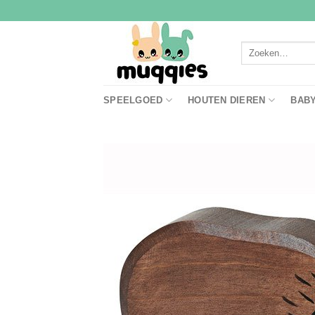
Ga
naar
inhoud
Zoeken
naar:
SPEELGOED
HOUTEN DIEREN
BAB