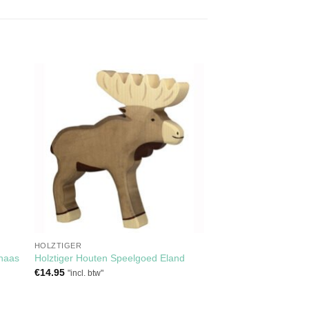
gen
Toevoegen
aan
jst
verlanglijst
HOLZTIGER
shaas
Holztiger Houten Speelgoed Eland
€
14.95
"incl. btw"