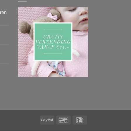
eren
PayPal
Bancontact
IDeal