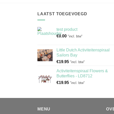
LAATST TOEGEVOEGD
test product
€
0.00
"incl. btw"
Little Dutch Activiteitenspiraal
Sailors Bay
€
19.95
"incl. btw"
Activiteitenspiraal Flowers &
Butterflies - LD8712
€
19.95
"incl. btw"
MENU
OV