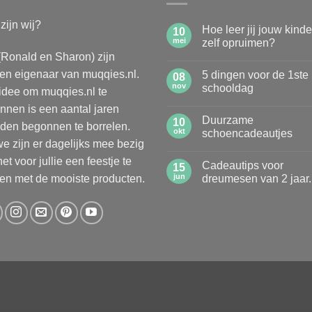
zijn wij?
Hoe leer jij jouw kind
10
mei
zelf opruimen?
(Ronald en Sharon) zijn
Geen
reacties
n eigenaar van muqqies.nl.
5 dingen voor de 1ste
op
08
Hoe
nov
schooldag
idee om muqqies.nl te
leer
jij
Geen
nnen is een aantal jaren
jouw
reacties
Duurzame
kinderen
op
10
den begonnen te borrelen.
zelf
5
okt
schoencadeautjes
opruimen?
dingen
e zijn er dagelijks mee bezig
voor
Geen
de
reacties
et voor jullie een feestje te
Cadeautips voor
1ste
op
15
schooldag
Duurzame
jun
n met de mooiste producten.
dreumesen van 2 jaar.
schoencadeautjes
Geen
reacties
op
Cadeautips
voor
dreumesen
van
2
jaar.