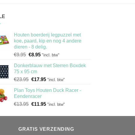
LE
Houten boerderij legpuzzel met
koe, paard, kip en nog 4 andere
dieren - 8 delig.
Oorspronkelijke
Huidige
€
9.95
€
8.95
"incl. btw"
prijs
prijs
Donkerblauw met Sterren Boxdek
was:
is:
75 x 95 cm
€9.95.
€8.95.
Oorspronkelijke
Huidige
€
23.95
€
17.95
"incl. btw"
prijs
prijs
Plan Toys Houten Duck Racer -
was:
is:
Eendenracer
€23.95.
€17.95.
Oorspronkelijke
Huidige
€
13.95
€
11.95
"incl. btw"
prijs
prijs
was:
is:
€13.95.
€11.95.
GRATIS VERZENDING