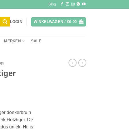
Blog
LOGIN
WINKELWAGEN /
€
0.00
MERKEN
SALE
ER
tiger
ger donkerbruin
rk Holztiger. De
us uniek. Hij is