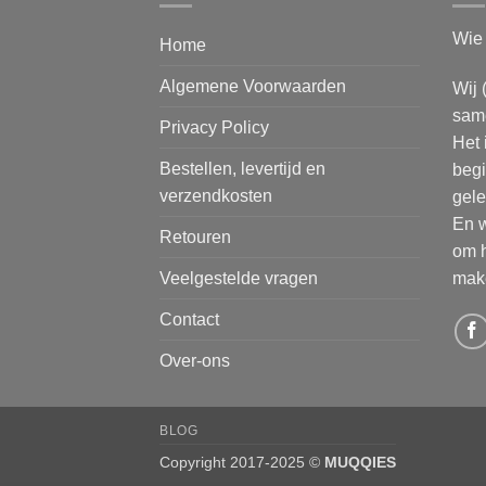
Wie 
Home
Algemene Voorwaarden
Wij 
same
Privacy Policy
Het 
Bestellen, levertijd en
begi
verzendkosten
gele
En w
Retouren
om h
make
Veelgestelde vragen
Contact
Over-ons
BLOG
Copyright 2017-2025 ©
MUQQIES