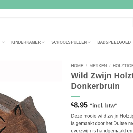
Y
KINDERKAMER
SCHOOLSPULLEN
BADSPEELGOED
HOME
/
MERKEN
/
HOLZTIG
Wild Zwijn Holz
Toevoegen
Donkerbruin
aan
verlanglijst
8.95
€
"incl. btw"
Deze mooie wild zwijn Holzti
is gemaakt door het Duitse me
everzwijn is handgemaakt en d