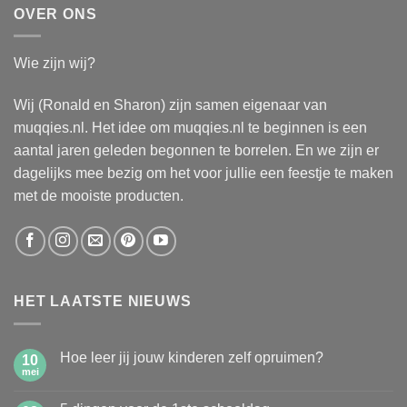
OVER ONS
Wie zijn wij?
Wij (Ronald en Sharon) zijn samen eigenaar van
muqqies.nl. Het idee om muqqies.nl te beginnen is een
aantal jaren geleden begonnen te borrelen. En we zijn er
dagelijks mee bezig om het voor jullie een feestje te maken
met de mooiste producten.
HET LAATSTE NIEUWS
Hoe leer jij jouw kinderen zelf opruimen?
10
mei
Geen
reacties
op