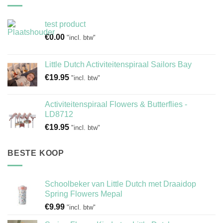
test product
€
0.00
"incl. btw"
Little Dutch Activiteitenspiraal Sailors Bay
€
19.95
"incl. btw"
Activiteitenspiraal Flowers & Butterflies -
LD8712
€
19.95
"incl. btw"
BESTE KOOP
Schoolbeker van Little Dutch met Draaidop
Spring Flowers Mepal
€
9.99
"incl. btw"