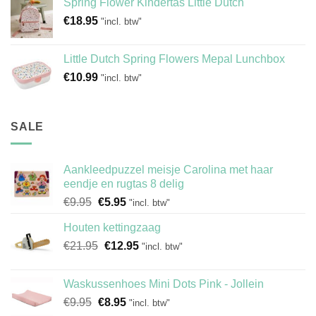
Spring Flower Kindertas Little Dutch
€
18.95
"incl. btw"
Little Dutch Spring Flowers Mepal Lunchbox
€
10.99
"incl. btw"
SALE
Aankleedpuzzel meisje Carolina met haar
eendje en rugtas 8 delig
Oorspronkelijke
Huidige
€
9.95
€
5.95
"incl. btw"
prijs
prijs
Houten kettingzaag
was:
is:
Oorspronkelijke
Huidige
€
21.95
€9.95.
€
12.95
€5.95.
"incl. btw"
prijs
prijs
was:
is:
Waskussenhoes Mini Dots Pink - Jollein
€21.95.
€12.95.
Oorspronkelijke
Huidige
€
9.95
€
8.95
"incl. btw"