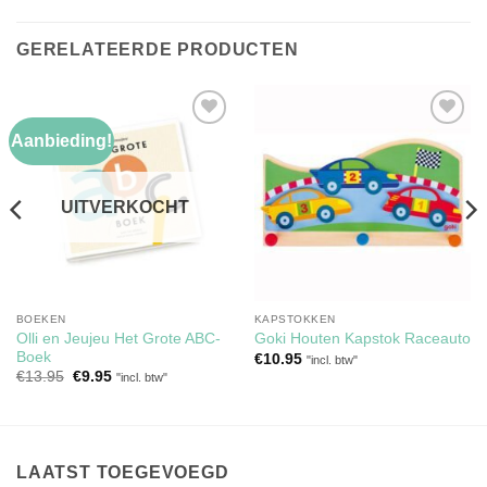
GERELATEERDE PRODUCTEN
Aanbieding!
Toevoegen
Toevoegen
aan
aan
verlanglijst
verlanglijst
UITVERKOCHT
BOEKEN
KAPSTOKKEN
Olli en Jeujeu Het Grote ABC-
Goki Houten Kapstok Raceauto
Boek
€
10.95
"incl. btw"
Oorspronkelijke
Huidige
€
13.95
€
9.95
"incl. btw"
prijs
prijs
was:
is:
€13.95.
€9.95.
LAATST TOEGEVOEGD