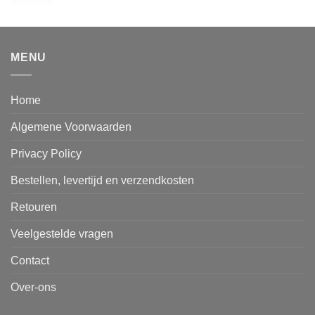
prijs
prijs
was:
is:
€9.95.
€8.95.
MENU
Home
Algemene Voorwaarden
Privacy Policy
Bestellen, levertijd en verzendkosten
Retouren
Veelgestelde vragen
Contact
Over-ons