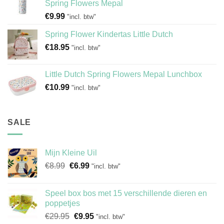
Spring Flowers Mepal
€
9.99
"incl. btw"
Spring Flower Kindertas Little Dutch
€
18.95
"incl. btw"
Little Dutch Spring Flowers Mepal Lunchbox
€
10.99
"incl. btw"
SALE
Mijn Kleine Uil
Oorspronkelijke
Huidige
€
8.99
€
6.99
"incl. btw"
prijs
prijs
was:
is:
Speel box bos met 15 verschillende dieren en
€8.99.
€6.99.
poppetjes
Oorspronkelijke
Huidige
€
29.95
€
9.95
"incl. btw"