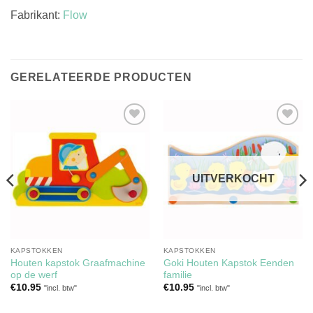
Fabrikant:
Flow
GERELATEERDE PRODUCTEN
Toevoegen
Toevoegen
aan
aan
verlanglijst
verlanglijst
UITVERKOCHT
KAPSTOKKEN
KAPSTOKKEN
Houten kapstok Graafmachine
Goki Houten Kapstok Eenden
op de werf
familie
€
10.95
€
10.95
"incl. btw"
"incl. btw"