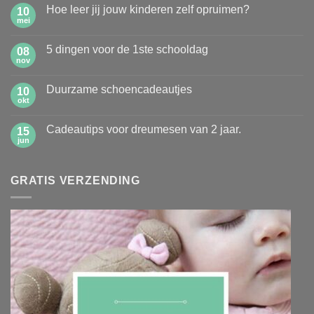
Hoe leer jij jouw kinderen zelf opruimen?
10
mei
Geen
reacties
op
5 dingen voor de 1ste schooldag
08
Hoe
leer
nov
Geen
jij
reacties
jouw
op
kinderen
Duurzame schoencadeautjes
10
5
zelf
dingen
okt
Geen
opruimen?
voor
reacties
de
op
1ste
Cadeautips voor dreumesen van 2 jaar.
15
Duurzame
schooldag
schoencadeautjes
jun
Geen
reacties
op
Cadeautips
GRATIS VERZENDING
voor
dreumesen
van
2
jaar.