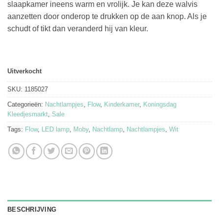
slaapkamer ineens warm en vrolijk. Je kan deze walvis
€68.95.
€44.95.
aanzetten door onderop te drukken op de aan knop. Als je
schudt of tikt dan veranderd hij van kleur.
Uitverkocht
SKU:
1185027
Categorieën:
Nachtlampjes
,
Flow
,
Kinderkamer
,
Koningsdag
Kleedjesmarkt
,
Sale
Tags:
Flow
,
LED lamp
,
Moby
,
Nachtlamp
,
Nachtlampjes
,
Wit
BESCHRIJVING