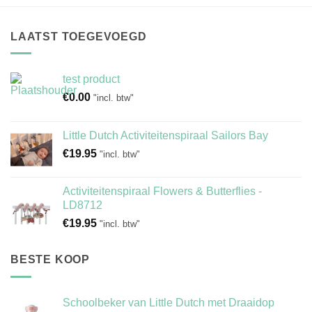
LAATST TOEGEVOEGD
test product
€
0.00
"incl. btw"
Little Dutch Activiteitenspiraal Sailors Bay
€
19.95
"incl. btw"
Activiteitenspiraal Flowers & Butterflies -
LD8712
€
19.95
"incl. btw"
BESTE KOOP
Schoolbeker van Little Dutch met Draaidop