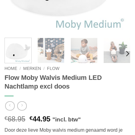
HOME
/
MERKEN
/
FLOW
Flow Moby Walvis Medium LED
Nachtlamp excl doos
Oorspronkelijke
Huidige
68.95
44.95
€
€
"incl. btw"
prijs
prijs
Door deze lieve Moby walvis medium genaamd word je
was:
is: