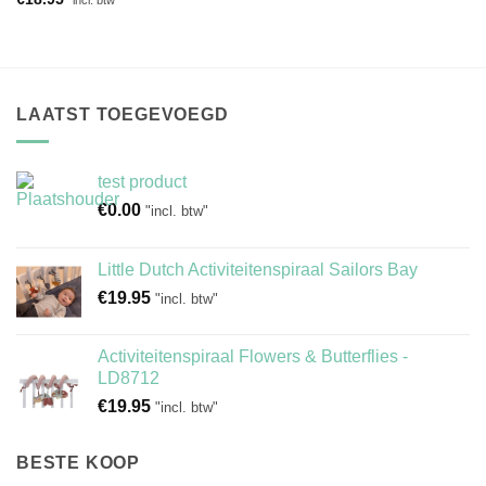
"incl. btw"
was:
is:
€22.95.
€19.95.
LAATST TOEGEVOEGD
test product
€
0.00
"incl. btw"
Little Dutch Activiteitenspiraal Sailors Bay
€
19.95
"incl. btw"
Activiteitenspiraal Flowers & Butterflies -
LD8712
€
19.95
"incl. btw"
BESTE KOOP