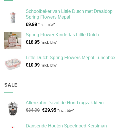
Schoolbeker van Little Dutch met Draaidop
Spring Flowers Mepal
€
9.99
"incl. btw"
Spring Flower Kindertas Little Dutch
€
18.95
"incl. btw"
Little Dutch Spring Flowers Mepal Lunchbox
€
10.99
"incl. btw"
SALE
Affenzahn David de Hond rugzak klein
Oorspronkelijke
Huidige
€
34.90
€
29.95
"incl. btw"
prijs
prijs
was:
is:
Dansende Houten Speelgoed Kerstman
€34.90.
€29.95.