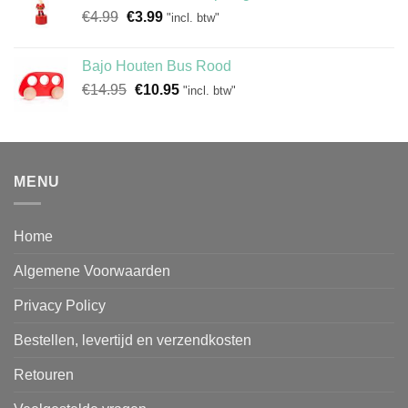
Oorspronkelijke
Huidige
€
4.99
€
3.99
"incl. btw"
prijs
prijs
was:
is:
Bajo Houten Bus Rood
€4.99.
€3.99.
Oorspronkelijke
Huidige
€
14.95
€
10.95
"incl. btw"
prijs
prijs
was:
is:
€14.95.
€10.95.
MENU
Home
Algemene Voorwaarden
Privacy Policy
Bestellen, levertijd en verzendkosten
Retouren