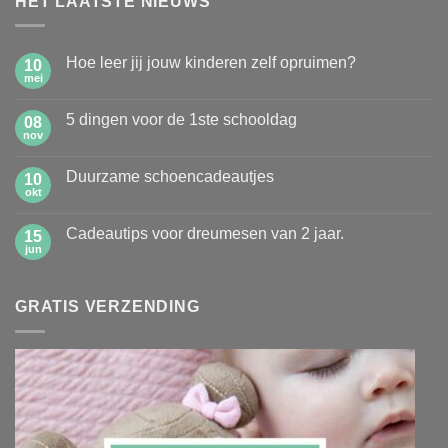
HET LAATSTE NIEUWS
Hoe leer jij jouw kinderen zelf opruimen?
10
mei
Geen
reacties
op
5 dingen voor de 1ste schooldag
08
Hoe
leer
nov
Geen
jij
reacties
jouw
op
kinderen
Duurzame schoencadeautjes
10
5
zelf
dingen
okt
Geen
opruimen?
voor
reacties
de
op
1ste
Cadeautips voor dreumesen van 2 jaar.
15
Duurzame
schooldag
schoencadeautjes
jun
Geen
reacties
op
Cadeautips
GRATIS VERZENDING
voor
dreumesen
van
2
jaar.