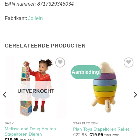
EAN nummer: 8717329345034
Fabrikant:
Jollein
GERELATEERDE PRODUCTEN
Aanbieding!
Toevoegen
Toevoegen
aan
aan
verlanglijst
verlanglijst
UITVERKOCHT
BABY
STAPELTOREN
Melissa and Doug Houten
Plan Toys Stapeltoren Raket
Stapeltoren Dieren
Oorspronkelijke
Huidige
€
22.95
€
19.95
"incl. btw"
prijs
prijs
€
18.95