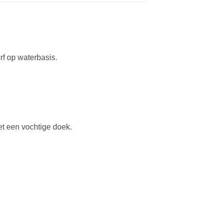
f op waterbasis.
et een vochtige doek.