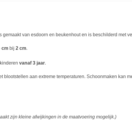
s gemaakt van esdoorn en beukenhout en is beschilderd met ver
6 cm
bij
2 cm
.
r kinderen
vanaf 3 jaar
.
niet blootstellen aan extreme temperaturen. Schoonmaken kan m
akt zijn kleine afwijkingen in de maatvoering mogelijk.)