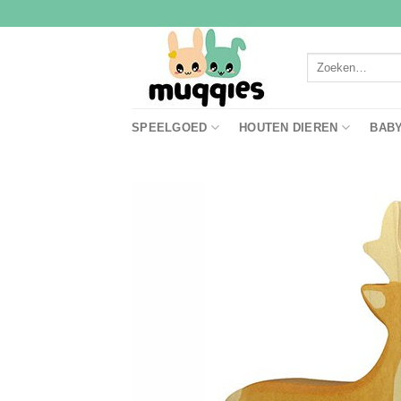
Ga
naar
inhoud
Zoeken
naar:
SPEELGOED
HOUTEN DIEREN
BAB