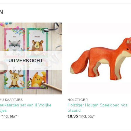
N
Toevoegen
Toevoe
aan
aan
verlanglijst
verlangli
UITVERKOCHT
AU KAARTJES
HOLZTIGER
ukaartjes set van 4 Vrolijke
Holztiger Houten Speelgoed Vos
djes
Staand
0
€
8.95
"incl. btw"
"incl. btw"