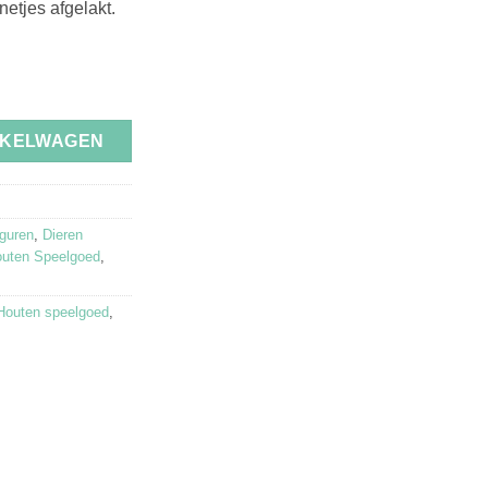
netjes afgelakt.
NKELWAGEN
iguren
,
Dieren
uten Speelgoed
,
Houten speelgoed
,