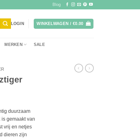
Blog
LOGIN
WINKELWAGEN /
€
0.00
MERKEN
SALE
ER
ztiger
htig duurzaam
 is gemaakt van
 vrij en netjes
 dieren zijn