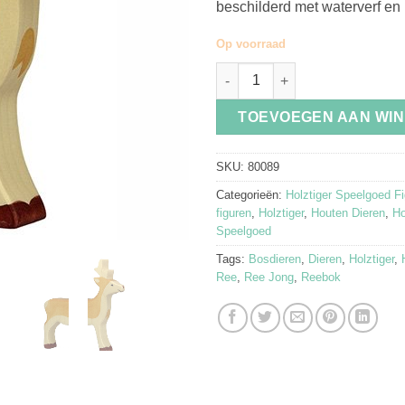
beschilderd met waterverf en 
Op voorraad
Reebok van Holztiger aantal
TOEVOEGEN AAN WI
SKU:
80089
Categorieën:
Holztiger Speelgoed F
figuren
,
Holztiger
,
Houten Dieren
,
Ho
Speelgoed
Tags:
Bosdieren
,
Dieren
,
Holztiger
,
Ree
,
Ree Jong
,
Reebok