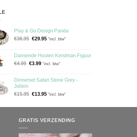
LE
Play & Go Design Panda
Oorspronkelijke
Huidige
€
36.95
€
29.95
"incl. btw"
prijs
prijs
was:
is:
Dansende Houten Kerstman Figuur
€36.95.
€29.95.
Oorspronkelijke
Huidige
€
4.99
€
3.99
"incl. btw"
prijs
prijs
was:
is:
Dinnerset Safari Stone Grey -
€4.99.
€3.99.
Jollein
Oorspronkelijke
Huidige
€
15.95
€
13.95
"incl. btw"
prijs
prijs
was:
is:
€15.95.
€13.95.
GRATIS VERZENDING