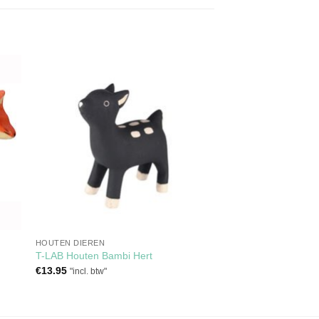
gen
Toevoegen
aan
jst
verlanglijst
HOUTEN DIEREN
T-LAB Houten Bambi Hert
€
13.95
"incl. btw"