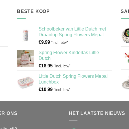
BESTE KOOP
SA
Schoolbeker van Little Dutch met
Draaidop Spring Flowers Mepal
€
9.99
"incl. btw"
Spring Flower Kindertas Little
Dutch
€
18.95
"incl. btw"
Little Dutch Spring Flowers Mepal
Lunchbox
€
10.99
"incl. btw"
ER ONS
HET LAATSTE NIEUWS