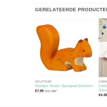
GERELATEERDE PRODUCTE
Toevoegen
Toevoegen
aan
aan
verlanglijst
verlanglijst
HOLZTIGER
CADE
Cadea
Haas Staand
Holztiger Houten Speelgoed Eekhoorn
Vrien
€
7.95
"incl. btw"
€
4.4