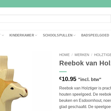
Y
KINDERKAMER
SCHOOLSPULLEN
BADSPEELGOED
HOME
/
MERKEN
/
HOLZTIG
Reebok van Hol
Toevoegen
aan
verlanglijst
10.95
€
"incl. btw"
Reebok van Holztiger is prac
houten speelgoed. De reebok
beuken en Esdoornhout, noest
glad geschaafd. De speelgoed