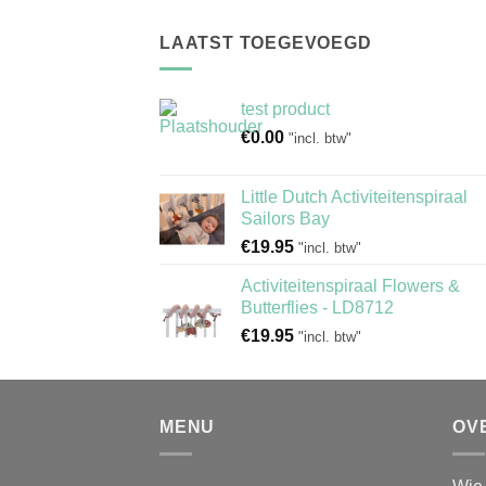
LAATST TOEGEVOEGD
test product
€
0.00
"incl. btw"
Little Dutch Activiteitenspiraal
Sailors Bay
€
19.95
"incl. btw"
Activiteitenspiraal Flowers &
Butterflies - LD8712
€
19.95
"incl. btw"
MENU
OV