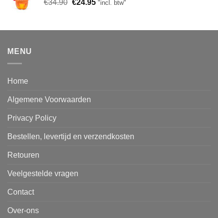
Oorspronkelijke
Huidige
€
34.90
€12.95.
€
24.95
€7.95.
"incl. btw"
prijs
prijs
was:
is:
€34.90.
€24.95.
MENU
Home
Algemene Voorwaarden
Privacy Policy
Bestellen, levertijd en verzendkosten
Retouren
Veelgestelde vragen
Contact
Over-ons