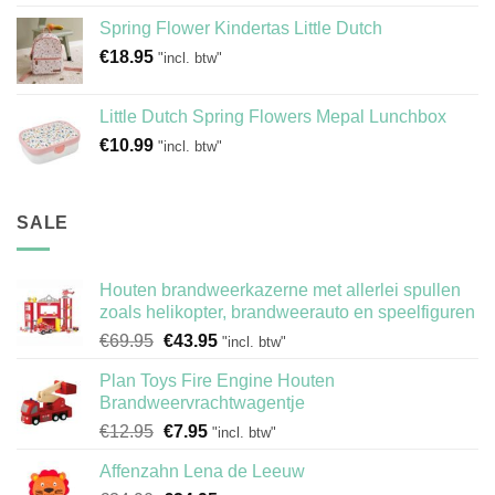
Spring Flower Kindertas Little Dutch
€
18.95
"incl. btw"
Little Dutch Spring Flowers Mepal Lunchbox
€
10.99
"incl. btw"
SALE
Houten brandweerkazerne met allerlei spullen
zoals helikopter, brandweerauto en speelfiguren
Oorspronkelijke
Huidige
€
69.95
€
43.95
"incl. btw"
prijs
prijs
Plan Toys Fire Engine Houten
was:
is:
Brandweervrachtwagentje
€69.95.
€43.95.
Oorspronkelijke
Huidige
€
12.95
€
7.95
"incl. btw"
prijs
prijs
Affenzahn Lena de Leeuw
was:
is: