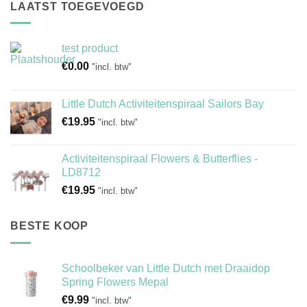
LAATST TOEGEVOEGD
test product
€
0.00
"incl. btw"
Little Dutch Activiteitenspiraal Sailors Bay
€
19.95
"incl. btw"
Activiteitenspiraal Flowers & Butterflies -
LD8712
€
19.95
"incl. btw"
BESTE KOOP
Schoolbeker van Little Dutch met Draaidop
Spring Flowers Mepal
€
9.99
"incl. btw"