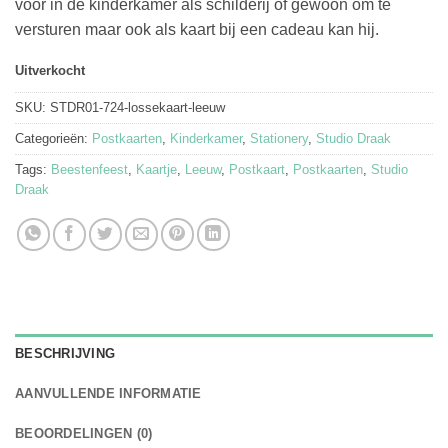
voor in de kinderkamer als schilderij of gewoon om te
versturen maar ook als kaart bij een cadeau kan hij.
Uitverkocht
SKU:
STDR01-724-lossekaart-leeuw
Categorieën:
Postkaarten
,
Kinderkamer
,
Stationery
,
Studio Draak
Tags:
Beestenfeest
,
Kaartje
,
Leeuw
,
Postkaart
,
Postkaarten
,
Studio
Draak
BESCHRIJVING
AANVULLENDE INFORMATIE
BEOORDELINGEN (0)