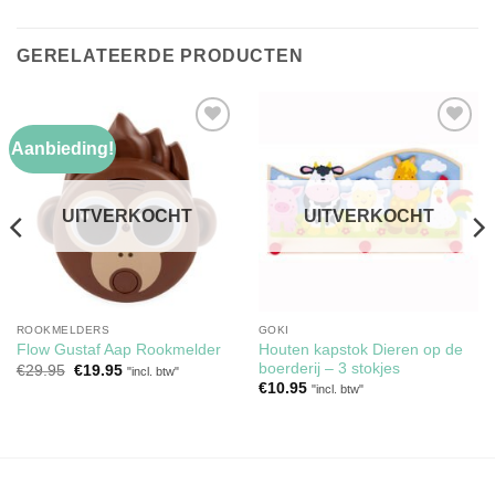
GERELATEERDE PRODUCTEN
Aanbieding!
Toevoegen
Toevoegen
aan
aan
verlanglijst
verlanglijst
UITVERKOCHT
UITVERKOCHT
ROOKMELDERS
GOKI
Houten kapstok Dieren op de
Flow Gustaf Aap Rookmelder
boerderij – 3 stokjes
Oorspronkelijke
Huidige
€
29.95
€
19.95
"incl. btw"
prijs
prijs
€
10.95
"incl. btw"
was:
is:
€29.95.
€19.95.