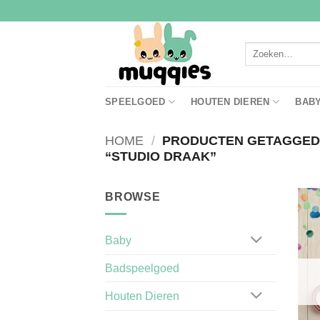
Ga
naar
inhoud
Zoeken
naar:
SPEELGOED
HOUTEN DIEREN
BAB
HOME
/
PRODUCTEN GETAGGE
“STUDIO DRAAK”
BROWSE
Baby
Badspeelgoed
Houten Dieren