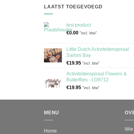
LAATST TOEGEVOEGD
test product
€
0.00
"incl. btw"
Little Dutch Activiteitenspiraal
Sailors Bay
€
19.95
"incl. btw"
Activiteitenspiraal Flowers &
Butterflies - LD8712
€
19.95
"incl. btw"
MENU
OV
Wie 
Home