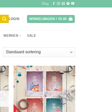
Blog
LOGIN
WINKELWAGEN /
€
0.00
MERKEN
SALE
gen
Toevoegen
aan
ijst
verlanglijst