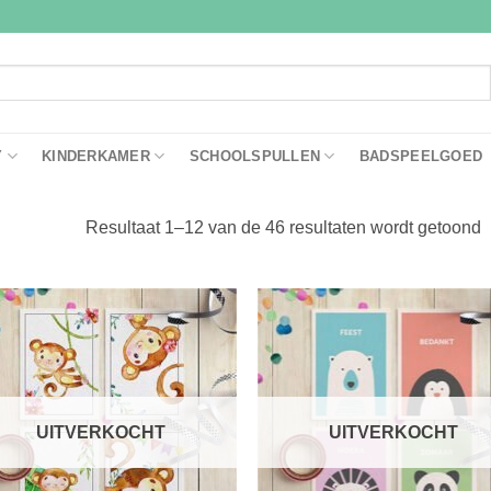
Y
KINDERKAMER
SCHOOLSPULLEN
BADSPEELGOED
D
Resultaat 1–12 van de 46 resultaten wordt getoond
Toevoegen
Toevoe
aan
aan
verlanglijst
verlangl
UITVERKOCHT
UITVERKOCHT