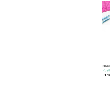
KIND
Post
€
1.2