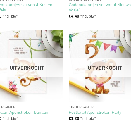
aukaartjes set van 4 Kus en
Cadeaukaartjes set van 4 Nieuws
fels
Vosje’
0
€
4.40
"incl. btw"
"incl. btw"
Toevoegen
Toevoe
aan
aan
verlanglijst
verlangl
UITVERKOCHT
UITVERKOCHT
ERKAMER
KINDERKAMER
kaart Apenstreken Banaan
Postkaart Apenstreken Party
0
€
1.20
"incl. btw"
"incl. btw"