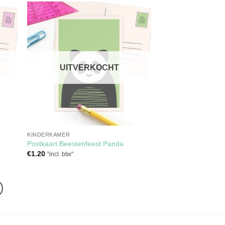
gen
Toevoegen
aan
ijst
verlanglijst
UITVERKOCHT
KINDERKAMER
Postkaart Beestenfeest Panda
€
1.20
"incl. btw"