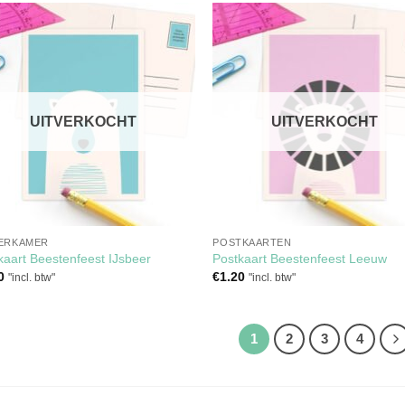
Toevoegen
Toevoe
aan
aan
verlanglijst
verlangl
UITVERKOCHT
UITVERKOCHT
ERKAMER
POSTKAARTEN
kaart Beestenfeest IJsbeer
Postkaart Beestenfeest Leeuw
0
€
1.20
"incl. btw"
"incl. btw"
1
2
3
4