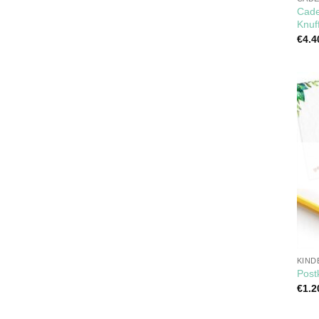
Cade
Knuf
€
4.4
KIND
Post
€
1.2