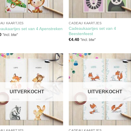
AU KAARTJES
CADEAU KAARTJES
Cadeaukaartjes set van 4
aukaartjes set van 4 Apenstreken
Beestenfeest
0
"incl. btw"
€
4.40
"incl. btw"
Toevoegen
Toevoe
aan
aan
verlanglijst
verlangl
UITVERKOCHT
UITVERKOCHT
AU KAARTJES
CADEAU KAARTJES