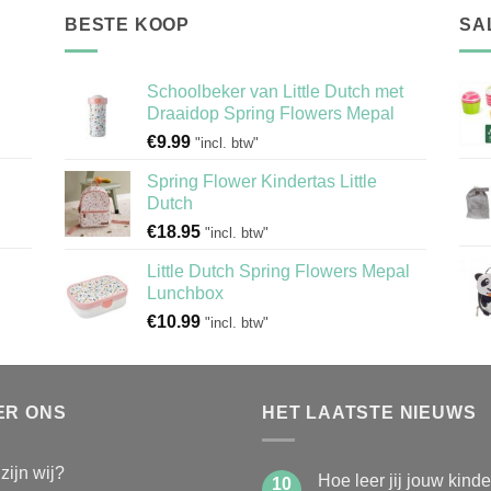
BESTE KOOP
SA
Schoolbeker van Little Dutch met
Draaidop Spring Flowers Mepal
€
9.99
"incl. btw"
Spring Flower Kindertas Little
Dutch
€
18.95
"incl. btw"
Little Dutch Spring Flowers Mepal
Lunchbox
€
10.99
"incl. btw"
ER ONS
HET LAATSTE NIEUWS
zijn wij?
Hoe leer jij jouw kind
10