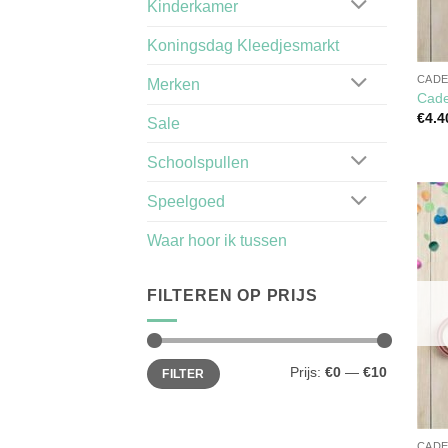
Kinderkamer
Koningsdag Kleedjesmarkt
CADE
Merken
Cade
€
4.4
Sale
Schoolspullen
Speelgoed
Waar hoor ik tussen
FILTEREN OP PRIJS
Min.
Max.
Prijs:
€0
—
€10
FILTER
prijs
prijs
CADE