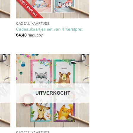
CADEAU KAARTJES
Cadeaukaartjes set van 4 Kerstpret
€
4.40
"incl. btw"
gen
Toevoegen
aan
ijst
verlanglijst
UITVERKOCHT
CADEAU KAARTJES