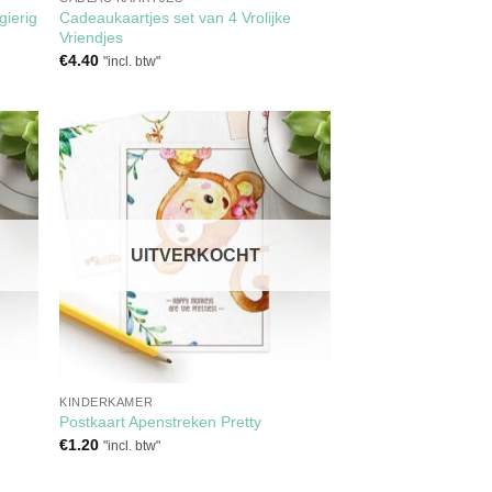
gierig
Cadeaukaartjes set van 4 Vrolijke
Vriendjes
€
4.40
"incl. btw"
gen
Toevoegen
aan
ijst
verlanglijst
UITVERKOCHT
KINDERKAMER
Postkaart Apenstreken Pretty
€
1.20
"incl. btw"