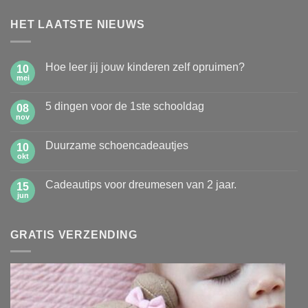
HET LAATSTE NIEUWS
Hoe leer jij jouw kinderen zelf opruimen?
10
mei
Geen
reacties
op
5 dingen voor de 1ste schooldag
08
Hoe
leer
nov
Geen
jij
reacties
jouw
op
kinderen
Duurzame schoencadeautjes
10
5
zelf
dingen
okt
Geen
opruimen?
voor
reacties
de
op
1ste
Cadeautips voor dreumesen van 2 jaar.
15
Duurzame
schooldag
schoencadeautjes
jun
Geen
reacties
op
Cadeautips
GRATIS VERZENDING
voor
dreumesen
van
2
jaar.