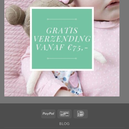
PayPal
Bancontact
IDeal
BLOG