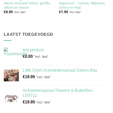
dieren inclusief zebra, giraffe,
legpuzzel – Leeuw, Nijlpaard,
olifant en leeuw
Zebra en Aap.
€
8.95
€
7.95
"incl. btw"
"incl. btw"
LAATST TOEGEVOEGD
test product
€
0.00
"incl. btw"
Little Dutch Activiteitenspiraal Sailors Bay
€
19.95
"incl. btw"
Activiteitenspiraal Flowers & Butterflies -
LD8712
€
19.95
"incl. btw"