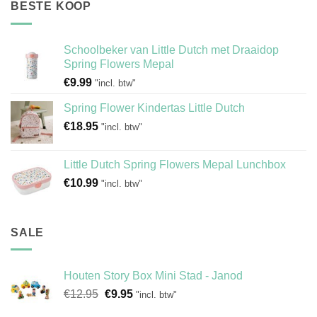
BESTE KOOP
Schoolbeker van Little Dutch met Draaidop
Spring Flowers Mepal
€
9.99
"incl. btw"
Spring Flower Kindertas Little Dutch
€
18.95
"incl. btw"
Little Dutch Spring Flowers Mepal Lunchbox
€
10.99
"incl. btw"
SALE
Houten Story Box Mini Stad - Janod
Oorspronkelijke
Huidige
€
12.95
€
9.95
"incl. btw"
prijs
prijs