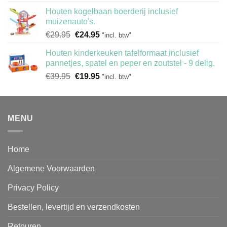
was:
is:
Houten kogelbaan boerderij inclusief
€12.95.
€9.95.
muizenauto's.
Oorspronkelijke
Huidige
€
29.95
€
24.95
"incl. btw"
prijs
prijs
Houten kinderkeuken tafelformaat inclusief
was:
is:
pannetjes, spatel en peper en zoutstel - 9 delig.
€29.95.
€24.95.
Oorspronkelijke
Huidige
€
39.95
€
19.95
"incl. btw"
prijs
prijs
was:
is:
€39.95.
€19.95.
MENU
Home
Algemene Voorwaarden
Privacy Policy
Bestellen, levertijd en verzendkosten
Retouren