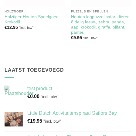
HOLZTIGER
PUZZELS EN SPELLEN
Holztiger Houten Speelgoed
Houten legpuzzel safari dieren
Krokodil
8 delig leeuw, zebra, panda,
aap, krokodil, giraffe, olifant,
€
12.95
"incl. btw"
panter.
€
9.95
"incl. btw"
LAATST TOEGEVOEGD
test product
€
0.00
"incl. btw"
Little Dutch Activiteitenspiraal Sailors Bay
€
19.95
"incl. btw"