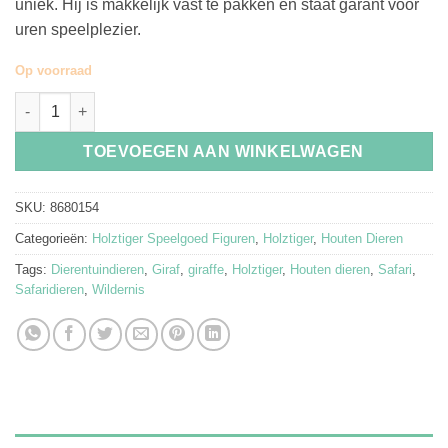
uniek. Hij is makkelijk vast te pakken en staat garant voor
uren speelplezier.
Op voorraad
Holztiger Houten Giraffe aantal
TOEVOEGEN AAN WINKELWAGEN
SKU:
8680154
Categorieën:
Holztiger Speelgoed Figuren
,
Holztiger
,
Houten Dieren
Tags:
Dierentuindieren
,
Giraf
,
giraffe
,
Holztiger
,
Houten dieren
,
Safari
,
Safaridieren
,
Wildernis