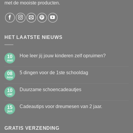
met de mooiste producten.
HET LAATSTE NIEUWS
Hoe leer jij jouw kinderen zelf opruimen?
10
mei
Geen
reacties
op
5 dingen voor de 1ste schooldag
08
Hoe
leer
nov
Geen
jij
reacties
jouw
op
kinderen
Duurzame schoencadeautjes
10
5
zelf
dingen
okt
Geen
opruimen?
voor
reacties
de
op
1ste
Cadeautips voor dreumesen van 2 jaar.
15
Duurzame
schooldag
schoencadeautjes
jun
Geen
reacties
op
Cadeautips
GRATIS VERZENDING
voor
dreumesen