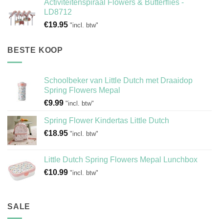
Activiteitenspiraal Flowers & Butterflies -
LD8712
€
19.95
"incl. btw"
BESTE KOOP
Schoolbeker van Little Dutch met Draaidop
Spring Flowers Mepal
€
9.99
"incl. btw"
Spring Flower Kindertas Little Dutch
€
18.95
"incl. btw"
Little Dutch Spring Flowers Mepal Lunchbox
€
10.99
"incl. btw"
SALE