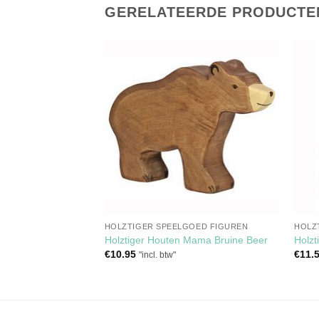
GERELATEERDE PRODUCTE
Toevoegen
Toevoegen
aan
aan
verlanglijst
verlanglijst
RKOCHT
GOED FIGUREN
HOLZTIGER SPEELGOED FIGUREN
HOLZ
Leeuw – 8680139
Holztiger Houten Mama Bruine Beer
Holzt
€
10.95
€
11.
"incl. btw"