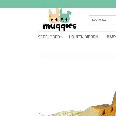
Ga
naar
inhoud
Zoeken
naar:
SPEELGOED
HOUTEN DIEREN
BAB