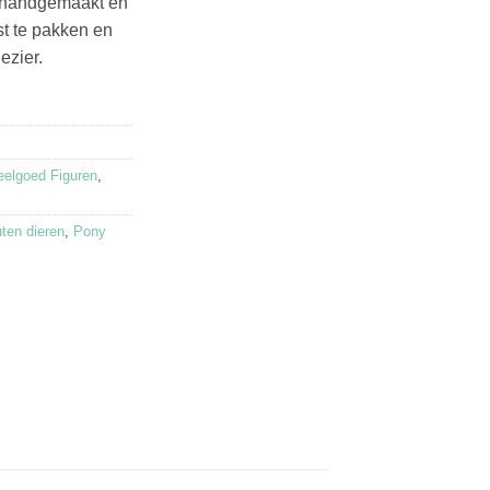
s handgemaakt en
st te pakken en
ezier.
eelgoed Figuren
,
ten dieren
,
Pony