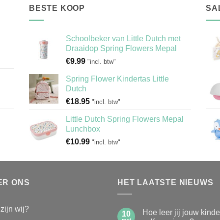
BESTE KOOP
SA
Schoolbeker van Little Dutch met
Draaidop Spring Flowers Mepal
€
9.99
"incl. btw"
Spring Flower Kindertas Little
Dutch
€
18.95
"incl. btw"
Little Dutch Spring Flowers Mepal
Lunchbox
€
10.99
"incl. btw"
ER ONS
HET LAATSTE NIEUWS
zijn wij?
Hoe leer jij jouw kind
10