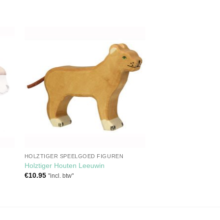
gen
Toevoegen
aan
jst
verlanglijst
HOLZTIGER SPEELGOED FIGUREN
Holztiger Houten Leeuwin
€
10.95
"incl. btw"