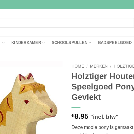
Y
KINDERKAMER
SCHOOLSPULLEN
BADSPEELGOED
HOME
/
MERKEN
/
HOLZTIG
Holztiger Houte
Toevoegen
Speelgoed Pony
aan
verlanglijst
Gevlekt
8.95
€
"incl. btw"
Deze mooie pony is gemaakt 