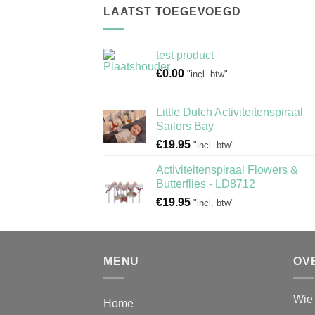
LAATST TOEGEVOEGD
test product
€
0.00
"incl. btw"
Little Dutch Activiteitenspiraal
Sailors Bay
€
19.95
"incl. btw"
Activiteitenspiraal Flowers &
Butterflies - LD8712
€
19.95
"incl. btw"
MENU
OV
Wie 
Home