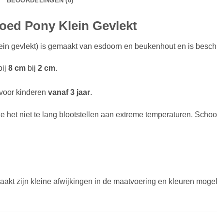
BEOORDELINGEN (0)
oed Pony Klein Gevlekt
in gevlekt) is gemaakt van esdoorn en beukenhout en is beschi
bij
8 cm
bij
2 cm
.
 voor kinderen
vanaf 3 jaar
.
je het niet te lang blootstellen aan extreme temperaturen. Sc
akt zijn kleine afwijkingen in de maatvoering en kleuren mogeli