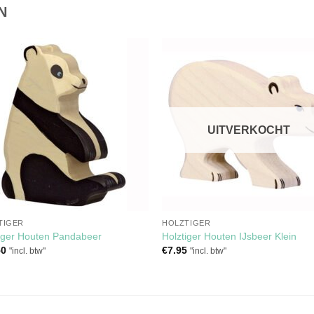
N
Toevoegen
Toevoe
aan
aan
verlanglijst
verlangli
UITVERKOCHT
TIGER
HOLZTIGER
iger Houten Pandabeer
Holztiger Houten IJsbeer Klein
50
€
7.95
"incl. btw"
"incl. btw"