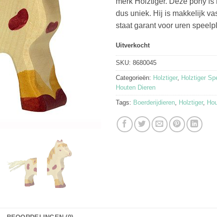
merk Holztiger. Deze pony i
dus uniek. Hij is makkelijk va
staat garant voor uren speelpl
Uitverkocht
SKU:
8680045
Categorieën:
Holztiger
,
Holztiger Sp
Houten Dieren
Tags:
Boerderijdieren
,
Holztiger
,
Hou