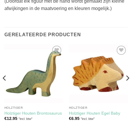
(Doordat elk figuur met de hand wordt gemaakt zijn kleine
afwijkingen in de maatvoering en kleuren mogelijk.)
GERELATEERDE PRODUCTEN
Toevoegen
Toevoegen
aan
aan
verlanglijst
verlanglijst
HOLZTIGER
HOLZTIGER
Holztiger Houten Brontosaurus
Holztiger Houten Egel Baby
€
12.95
€
6.95
"incl. btw"
"incl. btw"