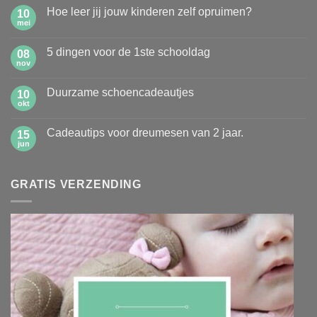
Hoe leer jij jouw kinderen zelf opruimen?
10
mei
Geen
reacties
op
5 dingen voor de 1ste schooldag
08
Hoe
leer
nov
Geen
jij
reacties
jouw
op
kinderen
Duurzame schoencadeautjes
10
5
zelf
dingen
okt
Geen
opruimen?
voor
reacties
de
op
1ste
Cadeautips voor dreumesen van 2 jaar.
15
Duurzame
schooldag
schoencadeautjes
jun
Geen
reacties
op
Cadeautips
GRATIS VERZENDING
voor
dreumesen
van
2
jaar.