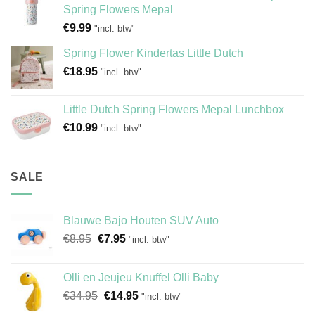
Spring Flowers Mepal
€
9.99
"incl. btw"
Spring Flower Kindertas Little Dutch
€
18.95
"incl. btw"
Little Dutch Spring Flowers Mepal Lunchbox
€
10.99
"incl. btw"
SALE
Blauwe Bajo Houten SUV Auto
Oorspronkelijke
Huidige
€
8.95
€
7.95
"incl. btw"
prijs
prijs
was:
is:
Olli en Jeujeu Knuffel Olli Baby
€8.95.
€7.95.
Oorspronkelijke
Huidige
€
34.95
€
14.95
"incl. btw"
prijs
prijs