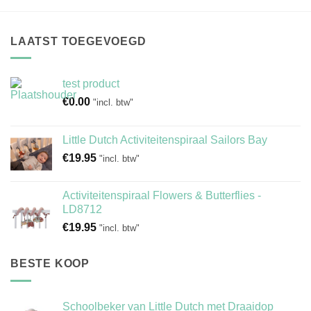
LAATST TOEGEVOEGD
test product
€
0.00
"incl. btw"
Little Dutch Activiteitenspiraal Sailors Bay
€
19.95
"incl. btw"
Activiteitenspiraal Flowers & Butterflies -
LD8712
€
19.95
"incl. btw"
BESTE KOOP
Schoolbeker van Little Dutch met Draaidop