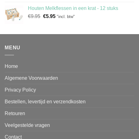
was:
is:
Houten Melkflessen in een krat - 12 stuks
€34.95.
€14.95.
Oorspronkelijke
Huidige
€
9.95
€
5.95
"incl. btw"
prijs
prijs
was:
is:
€9.95.
€5.95.
MENU
Home
Algemene Voorwaarden
Privacy Policy
Bestellen, levertijd en verzendkosten
Retouren
Veelgestelde vragen
Contact