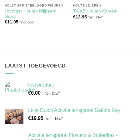
HOLZTIGER SPEELGOED FIGUREN
HOUTEN DIEREN
Holztiger Houten Nijlpaard
T-LAB Houten Kameel
Groot
€
13.95
"incl. btw"
€
11.95
"incl. btw"
LAATST TOEGEVOEGD
test product
€
0.00
"incl. btw"
Little Dutch Activiteitenspiraal Sailors Bay
€
19.95
"incl. btw"
Activiteitenspiraal Flowers & Butterflies -