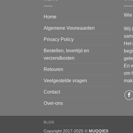
Wie 
Home
Algemene Voorwaarden
Wij 
same
Privacy Policy
Het 
Bestellen, levertijd en
begi
verzendkosten
gele
En w
Retouren
om h
make
Veelgestelde vragen
Contact
Over-ons
BLOG
Copyright 2017-2025 ©
MUQQIES