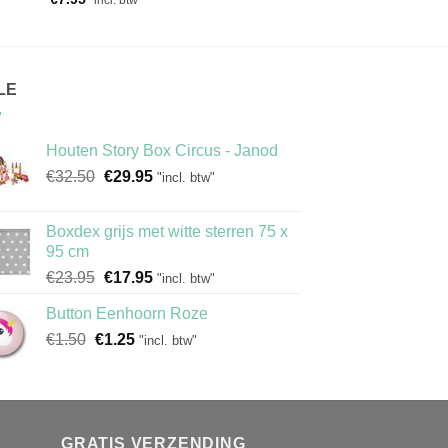
LE
Houten Story Box Circus - Janod
Oorspronkelijke
Huidige
€
32.50
€
29.95
"incl. btw"
prijs
prijs
was:
is:
Boxdex grijs met witte sterren 75 x
€32.50.
€29.95.
95 cm
Oorspronkelijke
Huidige
€
23.95
€
17.95
"incl. btw"
prijs
prijs
Button Eenhoorn Roze
was:
is:
Oorspronkelijke
Huidige
€
1.50
€
€23.95.
1.25
€17.95.
"incl. btw"
prijs
prijs
was:
is:
€1.50.
€1.25.
GRATIS VERZENDING