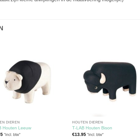
N
Toevoegen
Toevoe
aan
aan
verlanglijst
verlangli
EN DIEREN
HOUTEN DIEREN
B Houten Leeuw
T-LAB Houten Bison
95
€
13.95
"incl. btw"
"incl. btw"