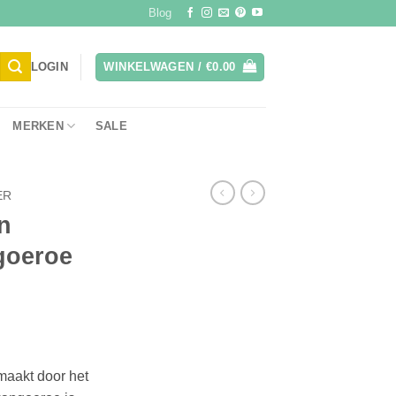
Blog
LOGIN
WINKELWAGEN /
€
0.00
MERKEN
SALE
ER
n
goeroe
aakt door het