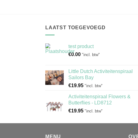
LAATST TOEGEVOEGD
test product
€
0.00
"incl. btw"
Little Dutch Activiteitenspiraal
Sailors Bay
€
19.95
"incl. btw"
Activiteitenspiraal Flowers &
Butterflies - LD8712
€
19.95
"incl. btw"
MENU
OV