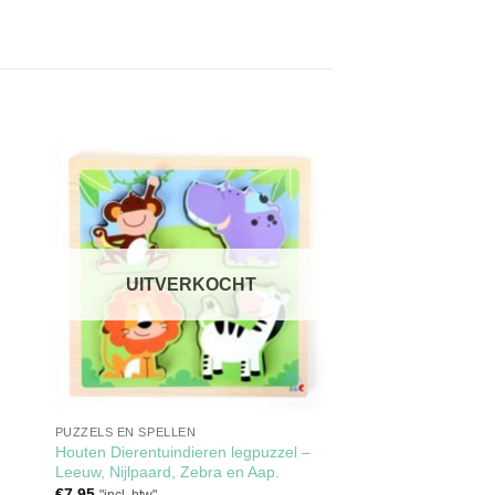
gen
Toevoegen
aan
jst
verlanglijst
UITVERKOCHT
PUZZELS EN SPELLEN
Houten Dierentuindieren legpuzzel –
Leeuw, Nijlpaard, Zebra en Aap.
€
7.95
"incl. btw"