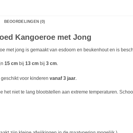
BEOORDELINGEN (0)
goed Kangoeroe met Jong
e met jong is gemaakt van esdoorn en beukenhout en is beschi
jn
15 cm
bij
13 cm
bij
3 cm
.
 geschikt voor kinderen
vanaf 3 jaar
.
je het niet te lang blootstellen aan extreme temperaturen. Sc
akt zijn kleine afwijkingen in de maatvoering mogelijk.)