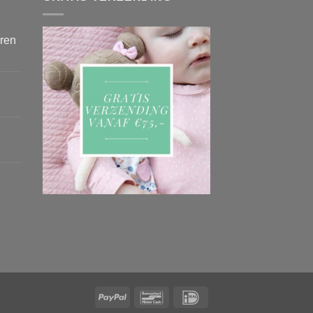
eren
PayPal
Bancontact
IDeal