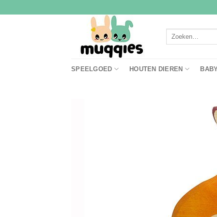
Ga
naar
inhoud
Zoeken
naar:
SPEELGOED
HOUTEN DIEREN
BAB