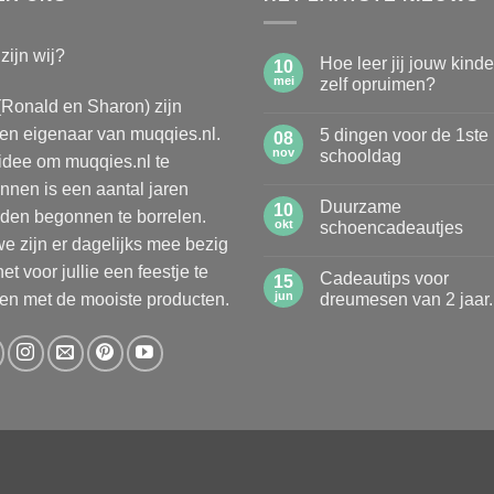
zijn wij?
Hoe leer jij jouw kind
10
mei
zelf opruimen?
(Ronald en Sharon) zijn
Geen
reacties
n eigenaar van muqqies.nl.
5 dingen voor de 1ste
op
08
Hoe
nov
schooldag
idee om muqqies.nl te
leer
jij
Geen
nnen is een aantal jaren
jouw
reacties
Duurzame
kinderen
op
10
den begonnen te borrelen.
zelf
5
okt
schoencadeautjes
opruimen?
dingen
e zijn er dagelijks mee bezig
voor
Geen
de
reacties
et voor jullie een feestje te
Cadeautips voor
1ste
op
15
schooldag
Duurzame
jun
n met de mooiste producten.
dreumesen van 2 jaar.
schoencadeautjes
Geen
reacties
op
Cadeautips
voor
dreumesen
van
2
jaar.