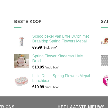
BESTE KOOP
SA
Schoolbeker van Little Dutch met
Draaidop Spring Flowers Mepal
€
9.99
"incl. btw"
Spring Flower Kindertas Little
Dutch
€
18.95
"incl. btw"
Little Dutch Spring Flowers Mepal
Lunchbox
€
10.99
"incl. btw"
ER ONS
HET LAATSTE NIEUWS