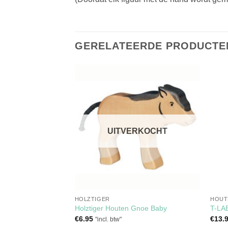
GERELATEERDE PRODUCTE
Toevoegen
Toevoegen
aan
aan
verlanglijst
verlanglijst
UITVERKOCHT
GOED FIGUREN
HOLZTIGER
HOUT
lfijn
Holztiger Houten Gnoe Baby
T-LA
€
6.95
€
13.
"incl. btw"