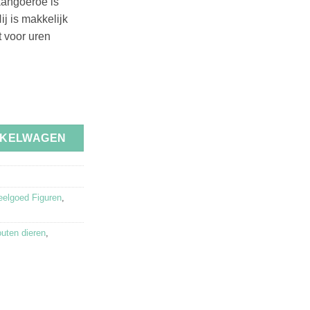
kangoeroe is
j is makkelijk
t voor uren
angoeroe met Jong aantal
NKELWAGEN
eelgoed Figuren
,
uten dieren
,