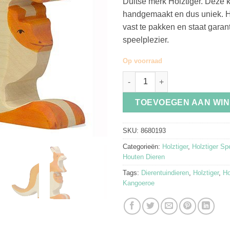
Duitse merk Holztiger. Deze 
handgemaakt en dus uniek. Hi
vast te pakken en staat garan
speelplezier.
Op voorraad
Holztiger Houten Speelgoed K
TOEVOEGEN AAN WI
SKU:
8680193
Categorieën:
Holztiger
,
Holztiger Sp
Houten Dieren
Tags:
Dierentuindieren
,
Holztiger
,
Ho
Kangoeroe