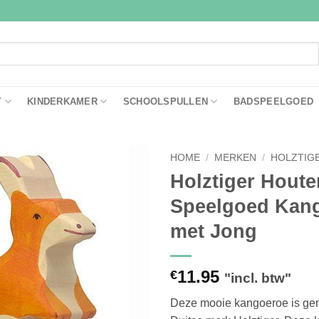
Y
KINDERKAMER
SCHOOLSPULLEN
BADSPEELGOED
HOME
/
MERKEN
/
HOLZTIG
Holztiger Houte
Toevoegen
Speelgoed Kan
aan
verlanglijst
met Jong
11.95
€
"incl. btw"
Deze mooie kangoeroe is gem