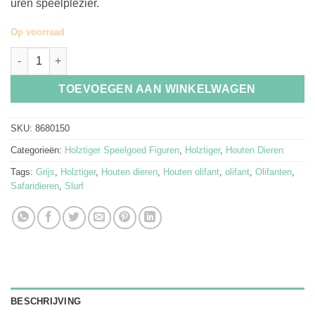
uren speelplezier.
Op voorraad
Holztiger Houten Olifant Slurf aantal
TOEVOEGEN AAN WINKELWAGEN
SKU:
8680150
Categorieën:
Holztiger Speelgoed Figuren
,
Holztiger
,
Houten Dieren
Tags:
Grijs
,
Holztiger
,
Houten dieren
,
Houten olifant
,
olifant
,
Olifanten
,
Safaridieren
,
Slurf
BESCHRIJVING