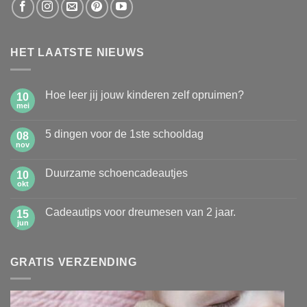
HET LAATSTE NIEUWS
Hoe leer jij jouw kinderen zelf opruimen?
10
mei
Geen
reacties
op
5 dingen voor de 1ste schooldag
08
Hoe
leer
nov
Geen
jij
reacties
jouw
op
kinderen
Duurzame schoencadeautjes
10
5
zelf
dingen
okt
Geen
opruimen?
voor
reacties
de
op
1ste
Cadeautips voor dreumesen van 2 jaar.
15
Duurzame
schooldag
schoencadeautjes
jun
Geen
reacties
op
Cadeautips
GRATIS VERZENDING
voor
dreumesen
van
2
jaar.