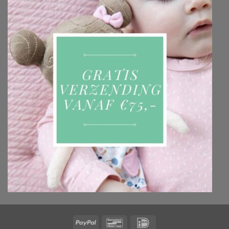
PayPal
Bancontact
IDeal