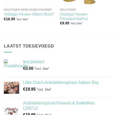
HOLZTIGER SPEELGOED FIGUREN
HOLZTIGER
Holztiger Houten
Holztiger Houten Olifant 80147
Parasaurolophus
€
16.95
"incl. btw"
€
9.95
"incl. btw"
LAATST TOEGEVOEGD
test product
€
0.00
"incl. btw"
Little Dutch Activiteitenspiraal Sailors Bay
€
19.95
"incl. btw"
Activiteitenspiraal Flowers & Butterflies -
LD8712
€
19.95