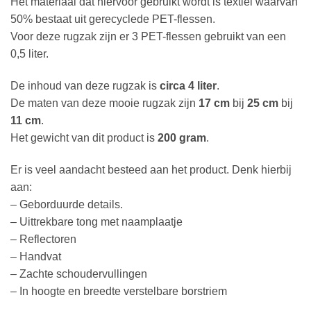
Het materiaal dat hiervoor gebruikt wordt is textiel waarvan
50% bestaat uit gerecyclede PET-flessen.
Voor deze rugzak zijn er 3 PET-flessen gebruikt van een
0,5 liter.
De inhoud van deze rugzak is
circa 4 liter
.
De maten van deze mooie rugzak zijn
17 cm
bij
25 cm
bij
11 cm
.
Het gewicht van dit product is
200 gram
.
Er is veel aandacht besteed aan het product. Denk hierbij
aan:
– Geborduurde details.
– Uittrekbare tong met naamplaatje
– Reflectoren
– Handvat
– Zachte schoudervullingen
– In hoogte en breedte verstelbare borstriem