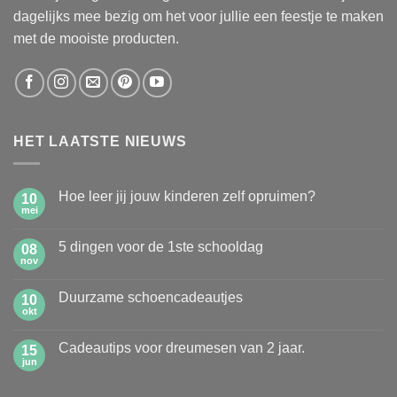
dagelijks mee bezig om het voor jullie een feestje te maken
met de mooiste producten.
HET LAATSTE NIEUWS
Hoe leer jij jouw kinderen zelf opruimen?
10
mei
Geen
reacties
op
5 dingen voor de 1ste schooldag
08
Hoe
leer
nov
Geen
jij
reacties
jouw
op
kinderen
Duurzame schoencadeautjes
10
5
zelf
dingen
okt
Geen
opruimen?
voor
reacties
de
op
1ste
Cadeautips voor dreumesen van 2 jaar.
15
Duurzame
schooldag
schoencadeautjes
jun
Geen
reacties
op