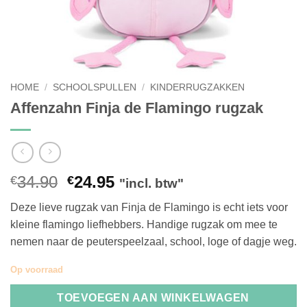
HOME
/
SCHOOLSPULLEN
/
KINDERRUGZAKKEN
Affenzahn Finja de Flamingo rugzak
Oorspronkelijke
Huidige
34.90
24.95
€
€
"incl. btw"
prijs
prijs
Deze lieve rugzak van Finja de Flamingo is echt iets voor
was:
is:
kleine flamingo liefhebbers. Handige rugzak om mee te
€34.90.
€24.95.
nemen naar de peuterspeelzaal, school, loge of dagje weg.
Op voorraad
TOEVOEGEN AAN WINKELWAGEN