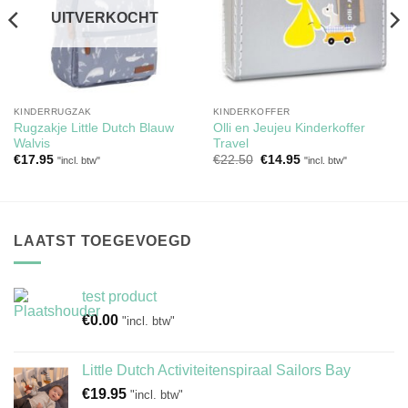
UITVERKOCHT
KINDERRUGZAK
KINDERKOFFER
Rugzakje Little Dutch Blauw
Olli en Jeujeu Kinderkoffer
Walvis
Travel
Oorspronkelijke
Huidige
€
17.95
€
22.50
€
14.95
"incl. btw"
"incl. btw"
prijs
prijs
was:
is:
€22.50.
€14.95.
LAATST TOEGEVOEGD
test product
€
0.00
"incl. btw"
Little Dutch Activiteitenspiraal Sailors Bay
€
19.95
"incl. btw"