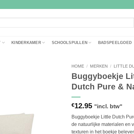
Y
KINDERKAMER
SCHOOLSPULLEN
BADSPEELGOED
HOME
/
MERKEN
/
LITTLE D
Buggyboekje Lit
Toevoegen
Dutch Pure & N
aan
verlanglijst
12.95
€
"incl. btw"
Buggyboekje Little Dutch Pur
de natuurlijke materialen en 
texturen in het boekje beleve