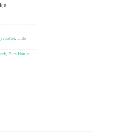
kje.
yspullen
,
Little
utch
,
Pure Nature