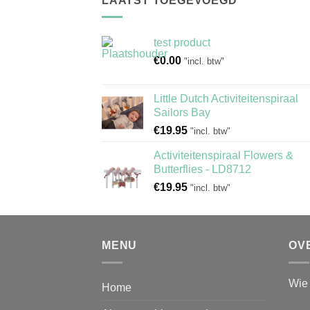
LAATST TOEGEVOEGD
test product
€
0.00
"incl. btw"
Little Dutch Activiteitenspiraal
Sailors Bay
€
19.95
"incl. btw"
Activiteitenspiraal Flowers &
Butterflies - LD8712
€
19.95
"incl. btw"
MENU
OV
Wie 
Home