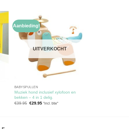
Aanbieding!
gen
Toevoegen
aan
jst
verlanglijst
UITVERKOCHT
BABYSPULLEN
Muziek hond inclusief xylofoon en
bekken – 4 in 1 delig.
Oorspronkelijke
Huidige
€
39.95
€
29.95
"incl. btw"
prijs
prijs
was:
is:
€39.95.
€29.95.