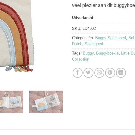
veel plezier aan dit buggyboe
Uitverkocht
SKU:
LD4902
Categorieën:
Buggy Speelgoed
,
Bab
Dutch
,
Speelgoed
Tags:
Buggy
,
Buggyboekje
,
Little D
Collection