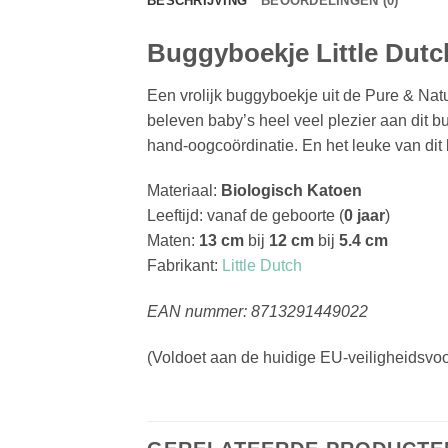
BESCHRIJVING
BEOORDELINGEN (0)
Buggyboekje Little Dutc
Een vrolijk buggyboekje uit de Pure & Natur
beleven baby’s heel veel plezier aan dit b
hand-oogcoördinatie. En het leuke van dit 
Materiaal:
Biologisch Katoen
Leeftijd: vanaf de geboorte (
0 jaar
)
Maten:
13 cm
bij
12 cm
bij
5.4 cm
Fabrikant:
Little Dutch
EAN nummer: 8713291449022
(Voldoet aan de huidige EU-veiligheidsvo