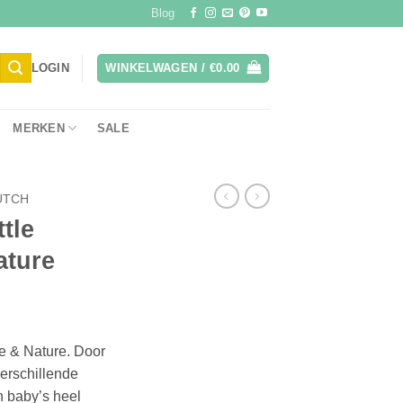
Blog
LOGIN
WINKELWAGEN /
€
0.00
MERKEN
SALE
UTCH
tle
ature
e & Nature. Door
verschillende
n baby’s heel