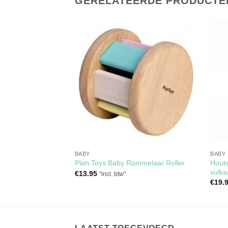
GERELATEERDE PRODUCTE
Toevoegen
Toevoegen
aan
aan
verlanglijst
verlanglijst
RKOCHT
TRING
BABY
BABY
Houte
elaar Vis
Plan Toys Baby Rammelaar Roller
vulka
€
13.95
"incl. btw"
€
19.