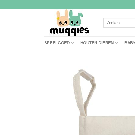
Ga
naar
inhoud
Zoeken
naar:
SPEELGOED
HOUTEN DIEREN
BAB