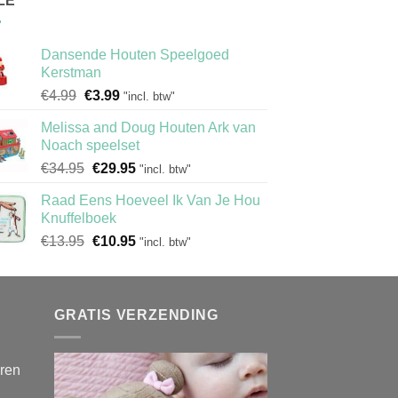
LE
Dansende Houten Speelgoed
Kerstman
Oorspronkelijke
Huidige
€
4.99
€
3.99
"incl. btw"
prijs
prijs
Melissa and Doug Houten Ark van
was:
is:
Noach speelset
€4.99.
€3.99.
Oorspronkelijke
Huidige
€
34.95
€
29.95
"incl. btw"
prijs
prijs
Raad Eens Hoeveel Ik Van Je Hou
was:
is:
Knuffelboek
€34.95.
€29.95.
Oorspronkelijke
Huidige
€
13.95
€
10.95
"incl. btw"
prijs
prijs
was:
is:
€13.95.
€10.95.
GRATIS VERZENDING
eren