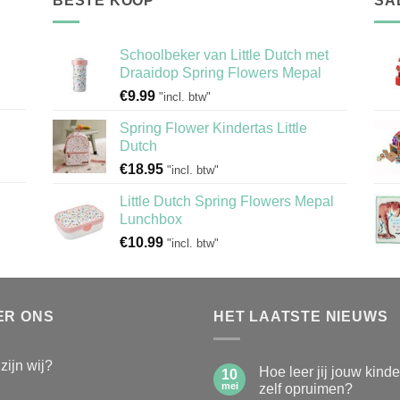
BESTE KOOP
SA
Schoolbeker van Little Dutch met
Draaidop Spring Flowers Mepal
€
9.99
"incl. btw"
Spring Flower Kindertas Little
Dutch
€
18.95
"incl. btw"
Little Dutch Spring Flowers Mepal
Lunchbox
€
10.99
"incl. btw"
ER ONS
HET LAATSTE NIEUWS
zijn wij?
Hoe leer jij jouw kind
10
mei
zelf opruimen?