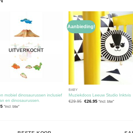
N
Aanbieding!
Toevoegen
Toevoe
aan
aan
verlanglijst
verlangli
UITVERKOCHT
BABY
n mobiel dinosaurussen inclusief
Muziekdoos Leeuw Studio Inktvis
an en dinosaurussen.
Oorspronkelijke
Huidige
€
29.95
€
26.95
"incl. btw"
prijs
prijs
95
"incl. btw"
was:
is:
€29.95.
€26.95.