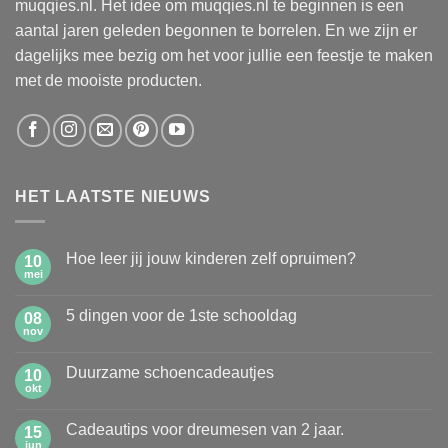
muqqies.nl. Het idee om muqqies.nl te beginnen is een
aantal jaren geleden begonnen te borrelen. En we zijn er
dagelijks mee bezig om het voor jullie een feestje te maken
met de mooiste producten.
HET LAATSTE NIEUWS
Hoe leer jij jouw kinderen zelf opruimen?
10
mei
Geen
reacties
op
5 dingen voor de 1ste schooldag
08
Hoe
leer
nov
Geen
jij
reacties
jouw
op
kinderen
Duurzame schoencadeautjes
10
5
zelf
dingen
okt
Geen
opruimen?
voor
reacties
de
op
1ste
Cadeautips voor dreumesen van 2 jaar.
15
Duurzame
schooldag
schoencadeautjes
jun