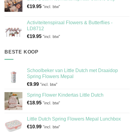
€
19.95
"incl. btw"
Activiteitenspiraal Flowers & Butterflies -
LD8712
€
19.95
"incl. btw"
BESTE KOOP
Schoolbeker van Little Dutch met Draaidop
Spring Flowers Mepal
€
9.99
"incl. btw"
Spring Flower Kindertas Little Dutch
€
18.95
"incl. btw"
Little Dutch Spring Flowers Mepal Lunchbox
€
10.99
"incl. btw"