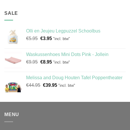
SALE
Olli en Jeujeu Legpuzzel Schoolbus
Oorspronkelijke
Huidige
€
5.95
€
3.95
"incl. btw"
prijs
prijs
was:
is:
Waskussenhoes Mini Dots Pink - Jollein
€5.95.
€3.95.
Oorspronkelijke
Huidige
€
9.95
€
8.95
"incl. btw"
prijs
prijs
was:
is:
Melissa and Doug Houten Tafel Poppentheater
€9.95.
€8.95.
Oorspronkelijke
Huidige
€
44.95
€
39.95
"incl. btw"
prijs
prijs
was:
is:
€44.95.
€39.95.
MENU