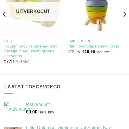
verlanglijst
verlanglijst
UITVERKOCHT
BABY
STAPELTOREN
Houten baby rammelaar met
Plan Toys Stapeltoren Raket
belletje in een zacht groene
Oorspronkelijke
Huidige
€
22.95
€
19.95
"incl. btw"
prijs
prijs
uitvoering
was:
is:
€
7.95
"incl. btw"
€22.95.
€19.95.
LAATST TOEGEVOEGD
test product
€
0.00
"incl. btw"
Little Dutch Activiteitenspiraal Sailors Bay