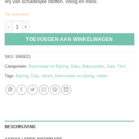
vrij van schadelijke stoffen. Veilig en mooi.
Op voorraad
Bijtring Olifant - Tikiri aantal
TOEVOEGEN AAN WINKELWAGEN
SKU:
5065021
Categorieën:
Rammelaar en Bijtring
,
Baby
,
Babyspullen
,
Sale
,
Tikiri
Tags:
Bijtring
,
Grijs
,
olifant
,
Rammelaar en bijtring
,
rubber
BESCHRIJVING