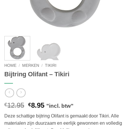
HOME
/
MERKEN
/
TIKIRI
Bijtring Olifant – Tikiri
Oorspronkelijke
Huidige
12.95
8.95
€
€
"incl. btw"
prijs
prijs
Deze schattige bijtring Olifant is gemaakt door Tikiri. Alle
was:
is:
materialen zijn duurzaam en eerlijk gewonnen en volledig
€12.95.
€8.95.