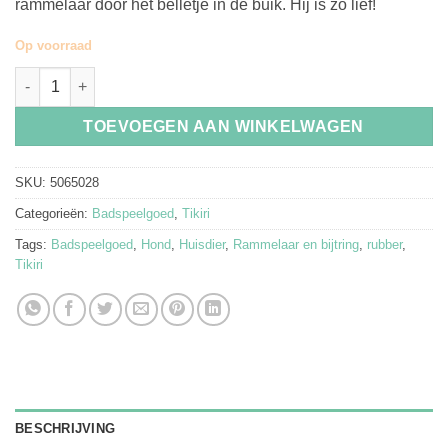
rammelaar door het belletje in de buik. Hij is zo lief!
Op voorraad
Badspeelgoed Hond - Tikiri aantal
TOEVOEGEN AAN WINKELWAGEN
SKU:
5065028
Categorieën:
Badspeelgoed
,
Tikiri
Tags:
Badspeelgoed
,
Hond
,
Huisdier
,
Rammelaar en bijtring
,
rubber
,
Tikiri
BESCHRIJVING