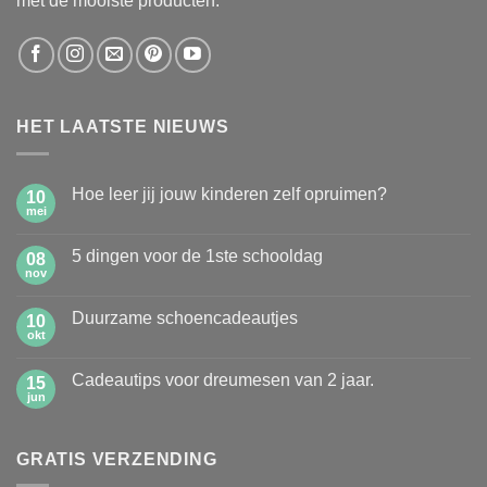
met de mooiste producten.
HET LAATSTE NIEUWS
Hoe leer jij jouw kinderen zelf opruimen?
10
mei
Geen
reacties
op
5 dingen voor de 1ste schooldag
08
Hoe
leer
nov
Geen
jij
reacties
jouw
op
kinderen
Duurzame schoencadeautjes
10
5
zelf
dingen
okt
Geen
opruimen?
voor
reacties
de
op
1ste
Cadeautips voor dreumesen van 2 jaar.
15
Duurzame
schooldag
schoencadeautjes
jun
Geen
reacties
op
Cadeautips
GRATIS VERZENDING
voor
dreumesen
van