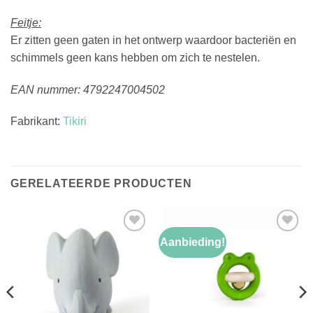
Feitje:
Er zitten geen gaten in het ontwerp waardoor bacteriën en
schimmels geen kans hebben om zich te nestelen.
EAN nummer: 4792247004502
Fabrikant:
Tikiri
GERELATEERDE PRODUCTEN
Aanbieding!
Toevoegen
Toevoegen
aan
aan
verlanglijst
verlanglijst