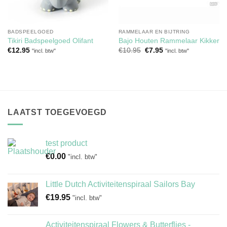
BADSPEELGOED
RAMMELAAR EN BIJTRING
Tikiri Badspeelgoed Olifant
Bajo Houten Rammelaar Kikker
Oorspronkelijke
Huidige
€
12.95
€
10.95
€
7.95
"incl. btw"
"incl. btw"
prijs
prijs
was:
is:
€10.95.
€7.95.
LAATST TOEGEVOEGD
test product
€
0.00
"incl. btw"
Little Dutch Activiteitenspiraal Sailors Bay
€
19.95
"incl. btw"
Activiteitenspiraal Flowers & Butterflies -