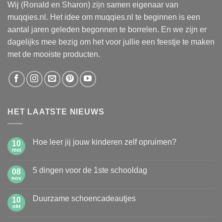
Wij (Ronald en Sharon) zijn samen eigenaar van
muqqies.nl. Het idee om muqqies.nl te beginnen is een
aantal jaren geleden begonnen te borrelen. En we zijn er
dagelijks mee bezig om het voor jullie een feestje te maken
met de mooiste producten.
HET LAATSTE NIEUWS
Hoe leer jij jouw kinderen zelf opruimen?
10
mei
Geen
reacties
op
5 dingen voor de 1ste schooldag
08
Hoe
leer
nov
Geen
jij
reacties
jouw
op
kinderen
Duurzame schoencadeautjes
10
5
zelf
dingen
okt
Geen
opruimen?
voor
reacties
de
op