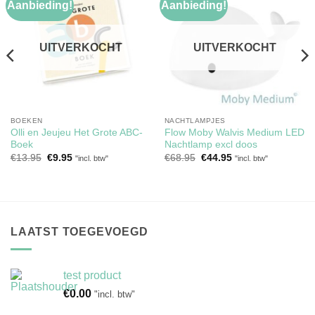
Aanbieding!
Aanbieding!
Toevoegen
Toevoegen
aan
aan
verlanglijst
verlanglijst
UITVERKOCHT
UITVERKOCHT
BOEKEN
NACHTLAMPJES
Olli en Jeujeu Het Grote ABC-
Flow Moby Walvis Medium LED
Boek
Nachtlamp excl doos
Oorspronkelijke
Huidige
Oorspronkelijke
Huidige
€
13.95
€
9.95
€
68.95
€
44.95
"incl. btw"
"incl. btw"
prijs
prijs
prijs
prijs
was:
is:
was:
is:
€13.95.
€9.95.
€68.95.
€44.95.
LAATST TOEGEVOEGD
test product
€
0.00
"incl. btw"