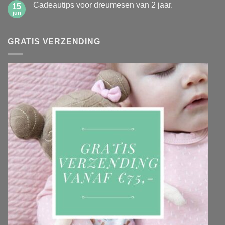
1ste
Cadeautips voor dreumesen van 2 jaar.
15
Duurzame
schooldag
schoencadeautjes
jun
Geen
reacties
op
Cadeautips
GRATIS VERZENDING
voor
dreumesen
van
2
jaar.