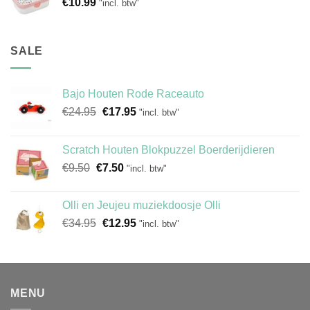
€
10.99
"incl. btw"
SALE
Bajo Houten Rode Raceauto
Oorspronkelijke
Huidige
€
24.95
€
17.95
"incl. btw"
prijs
prijs
was:
is:
Scratch Houten Blokpuzzel Boerderijdieren
€24.95.
€17.95.
Oorspronkelijke
Huidige
€
9.50
€
7.50
"incl. btw"
prijs
prijs
was:
is:
Olli en Jeujeu muziekdoosje Olli
€9.50.
€7.50.
Oorspronkelijke
Huidige
€
34.95
€
12.95
"incl. btw"
prijs
prijs
was:
is:
€34.95.
€12.95.
MENU