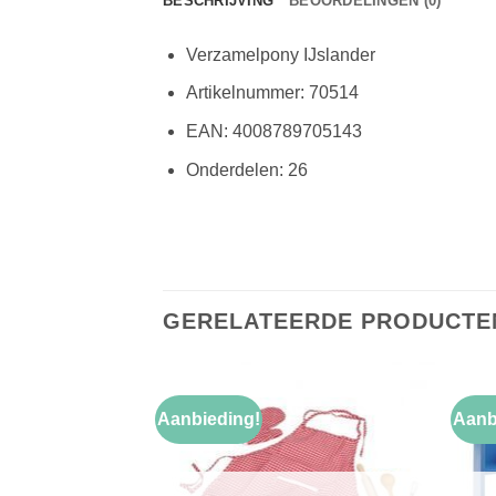
BESCHRIJVING
BEOORDELINGEN (0)
Verzamelpony IJslander
Artikelnummer: 70514
EAN: 4008789705143
Onderdelen: 26
GERELATEERDE PRODUCTE
Aanbieding!
Aanb
Toevoegen
Toevoegen
aan
aan
verlanglijst
verlanglijst