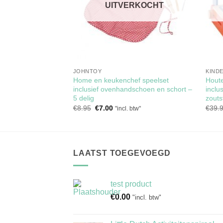
RKOCHT
UITVERKOCHT
D
JOHNTOY
KIND
j met 15
Home en keukenchef speelset
Houte
en en poppetjes
inclusief ovenhandschoen en schort –
inclu
5 delig
zouts
lijke
dige
l. btw"
s
Oorspronkelijke
Huidige
€
8.95
€
7.00
€
39.
"incl. btw"
prijs
prijs
.95.
was:
is:
€8.95.
€7.00.
LAATST TOEGEVOEGD
test product
€
0.00
"incl. btw"