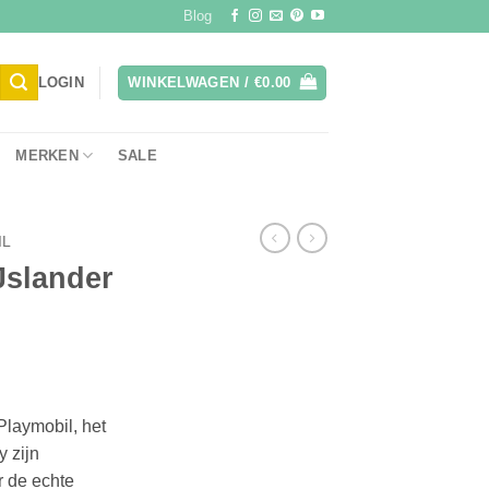
Blog
LOGIN
WINKELWAGEN /
€
0.00
MERKEN
SALE
IL
Jslander
laymobil, het
 zijn
r de echte