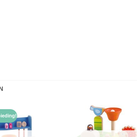
N
ieding!
Toevoegen
Toevoe
aan
aan
verlanglijst
verlangli