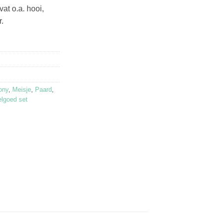
at o.a. hooi,
.
ony
,
Meisje
,
Paard
,
lgoed set