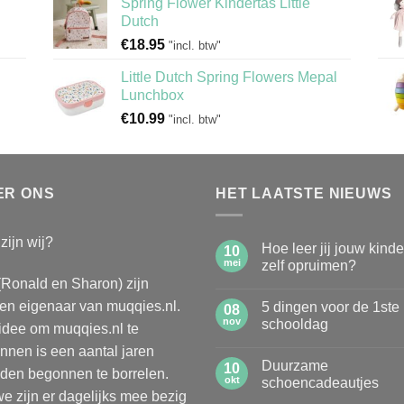
Spring Flower Kindertas Little
Dutch
€
18.95
"incl. btw"
Little Dutch Spring Flowers Mepal
Lunchbox
€
10.99
"incl. btw"
ER ONS
HET LAATSTE NIEUWS
zijn wij?
Hoe leer jij jouw kind
10
mei
zelf opruimen?
(Ronald en Sharon) zijn
Geen
reacties
n eigenaar van muqqies.nl.
5 dingen voor de 1ste
op
08
Hoe
nov
schooldag
idee om muqqies.nl te
leer
jij
Geen
nnen is een aantal jaren
jouw
reacties
Duurzame
kinderen
op
10
den begonnen te borrelen.
zelf
5
okt
schoencadeautjes
opruimen?
dingen
e zijn er dagelijks mee bezig
voor
Geen