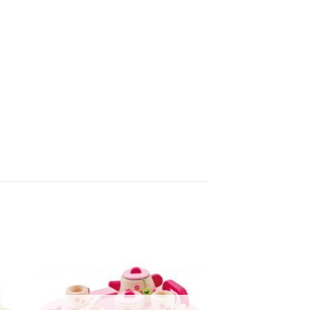
gen
Toevoegen
aan
jst
verlanglijst