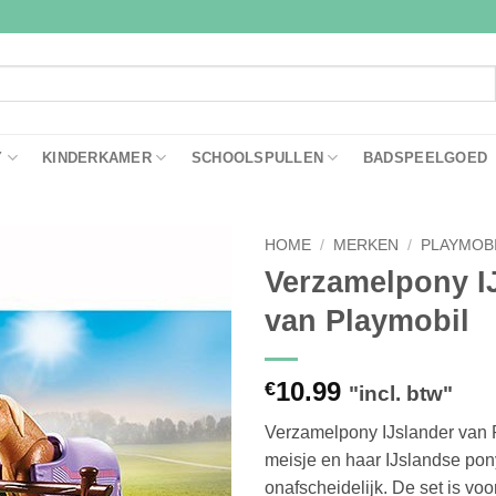
Y
KINDERKAMER
SCHOOLSPULLEN
BADSPEELGOED
HOME
/
MERKEN
/
PLAYMOB
Verzamelpony I
Toevoegen
van Playmobil
aan
verlanglijst
10.99
€
"incl. btw"
Verzamelpony IJslander van P
meisje en haar IJslandse pony
onafscheidelijk. De set is voo