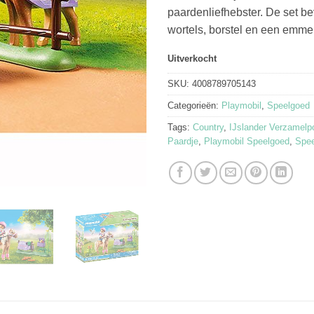
paardenliefhebster. De set bev
wortels, borstel en een emmer
Uitverkocht
SKU:
4008789705143
Categorieën:
Playmobil
,
Speelgoed
Tags:
Country
,
IJslander Verzamelp
Paardje
,
Playmobil Speelgoed
,
Spee