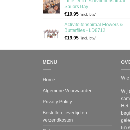
Little Dutch Activiteitenspiraal
Sailors Bay
€
19.95
"incl. btw"
Activiteitenspiraal Flowers &
Butterflies - LD8712
€
19.95
"incl. btw"
MENU
OV
Wie 
Home
Algemene Voorwaarden
Wij 
same
Privacy Policy
Het 
Bestellen, levertijd en
begi
verzendkosten
gele
En w