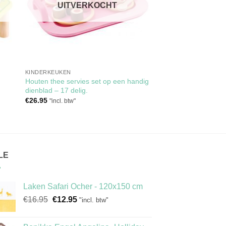
UITVERKOCHT
KINDERKEUKEN
Houten thee servies set op een handig
dienblad – 17 delig.
€
26.95
"incl. btw"
LE
Laken Safari Ocher - 120x150 cm
Oorspronkelijke
Huidige
€
16.95
€
12.95
"incl. btw"
prijs
prijs
was:
is: