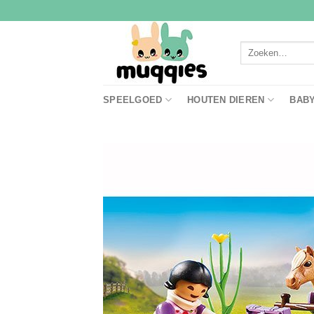
Ga
naar
inhoud
Zoeken
naar:
SPEELGOED
HOUTEN DIEREN
BAB