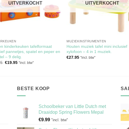
UITVERKOCHT
UITVERKOCHT
ERKEUKEN
MUZIEKINSTRUMENTEN
n kinderkeuken tafelformaat
Houten muziek tafel mini inclusief
sief pannetjes, spatel en peper en
xylofoon – 4 in 1 muziek.
tel – 9 delig.
€
27.95
"incl. btw"
Oorspronkelijke
Huidige
95
€
19.95
"incl. btw"
prijs
prijs
was:
is:
€39.95.
€19.95.
BESTE KOOP
SA
Schoolbeker van Little Dutch met
Draaidop Spring Flowers Mepal
€
9.99
"incl. btw"