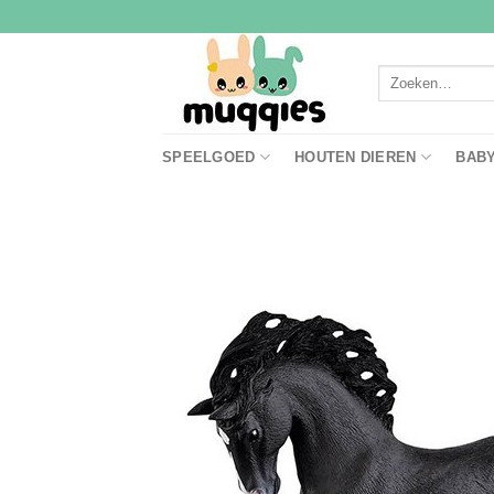
Ga
naar
inhoud
Zoeken
naar:
SPEELGOED
HOUTEN DIEREN
BAB