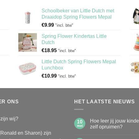
Schoolbeker van Little Dutch met
Draaidop Spring Flowers Mepal
€
9.99
"incl. btw"
Spring Flower Kindertas Little
Dutch
€
18.95
"incl. btw"
Little Dutch Spring Flowers Mepal
Lunchbox
€
10.99
"incl. btw"
ER ONS
HET LAATSTE NIEUWS
zijn wij?
Hoe leer jij jouw kind
10
mei
zelf opruimen?
(Ronald en Sharon) zijn
Geen
reacties