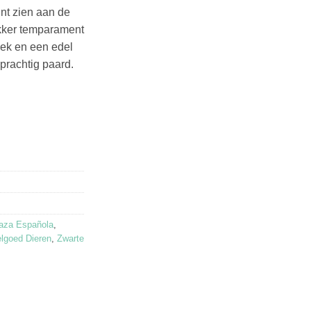
unt zien aan de
ekker temparament
nek en een edel
prachtig paard.
aza Española
,
lgoed Dieren
,
Zwarte