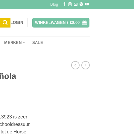
Blog
LOGIN
WINKELWAGEN /
€
0.00
MERKEN
SALE
H
ñola
3923 is zeer
schooldressuur.
tot de Horse