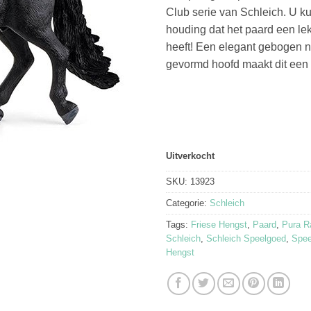
Club serie van Schleich. U k
houding dat het paard een l
heeft! Een elegant gebogen 
gevormd hoofd maakt dit een 
Uitverkocht
SKU:
13923
Categorie:
Schleich
Tags:
Friese Hengst
,
Paard
,
Pura R
Schleich
,
Schleich Speelgoed
,
Spee
Hengst