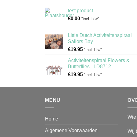
test product
€
0.00
"incl. btw"
Little Dutch Activiteitenspiraal
Sailors Bay
€
19.95
"incl. btw"
Activiteitenspiraal Flowers &
Butterflies - LD8712
€
19.95
"incl. btw"
MENU
OV
Wie 
Home
Algemene Voorwaarden
Wij 