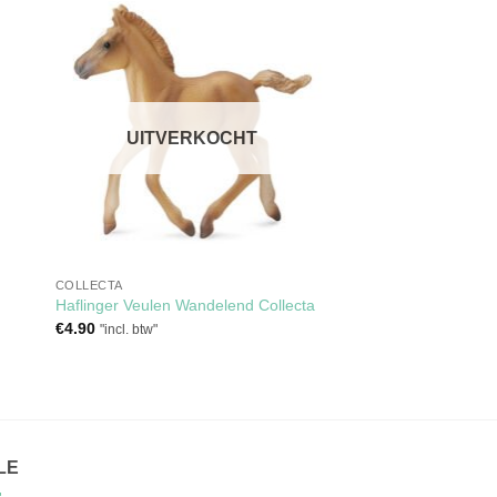
gen
Toevoegen
aan
jst
verlanglijst
UITVERKOCHT
COLLECTA
Haflinger Veulen Wandelend Collecta
€
4.90
"incl. btw"
LE