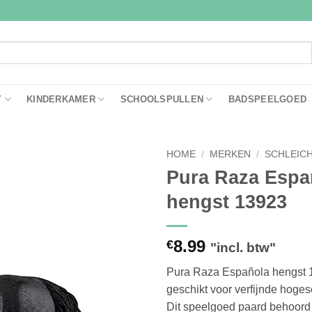
Y
KINDERKAMER
SCHOOLSPULLEN
BADSPEELGOED
HOME
/
MERKEN
/
SCHLEIC
Pura Raza Espa
Toevoegen
hengst 13923
aan
verlanglijst
8.99
€
"incl. btw"
Pura Raza Española hengst 1
geschikt voor verfijnde hoge
Dit speelgoed paard behoord 