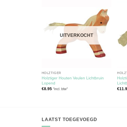
Toevoegen
Toevoegen
aan
aan
verlanglijst
verlanglijst
RKOCHT
UITVERKOCHT
HOLZTIGER
HOLZ
Speelgoed Paard
Holztiger Houten Veulen Lichtbruin
Holzt
Lopend
Licht
€
8.95
€
11.
"incl. btw"
LAATST TOEGEVOEGD