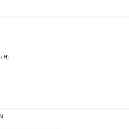
 x H)
N