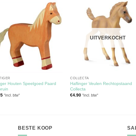
Toevoegen
Toevoe
aan
aan
verlanglijst
verlangli
UITVERKOCHT
TIGER
COLLECTA
iger Houten Speelgoed Paard
Haflinger Veulen Rechtopstaand
bruin
Collecta
95
€
4.90
"incl. btw"
"incl. btw"
BESTE KOOP
SA