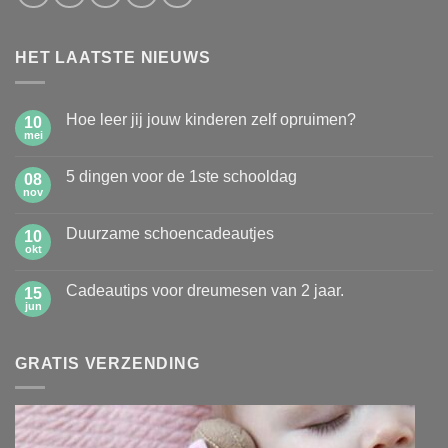
HET LAATSTE NIEUWS
Hoe leer jij jouw kinderen zelf opruimen?
10
mei
Geen
reacties
op
5 dingen voor de 1ste schooldag
08
Hoe
leer
nov
Geen
jij
reacties
jouw
op
kinderen
Duurzame schoencadeautjes
10
5
zelf
dingen
okt
Geen
opruimen?
voor
reacties
de
op
1ste
Cadeautips voor dreumesen van 2 jaar.
15
Duurzame
schooldag
schoencadeautjes
jun
Geen
reacties
op
Cadeautips
GRATIS VERZENDING
voor
dreumesen
van
2
jaar.