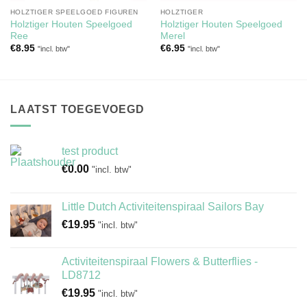
HOLZTIGER SPEELGOED FIGUREN
HOLZTIGER
Holztiger Houten Speelgoed
Holztiger Houten Speelgoed
Ree
Merel
€
8.95
€
6.95
"incl. btw"
"incl. btw"
LAATST TOEGEVOEGD
test product
€
0.00
"incl. btw"
Little Dutch Activiteitenspiraal Sailors Bay
€
19.95
"incl. btw"
Activiteitenspiraal Flowers & Butterflies -
LD8712
€
19.95
"incl. btw"