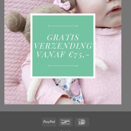
PayPal
Bancontact
IDeal