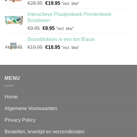
Oorspronkelijke
Huidige
€
28.95
€
19.95
"incl. btw"
prijs
prijs
Interactieve Plaatjesboek Prentenboek
was:
is:
Bosdieren
€28.95.
€19.95.
Oorspronkelijke
Huidige
€
9.95
€
8.95
"incl. btw"
prijs
prijs
Bouwblokken in een ton Blauw
was:
is:
Oorspronkelijke
Huidige
€
19.95
€9.95.
€
18.95
€8.95.
"incl. btw"
prijs
prijs
was:
is:
€19.95.
€18.95.
MENU
Home
Algemene Voorwaarden
Privacy Policy
Bestellen, levertijd en verzendkosten